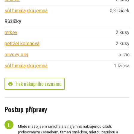
sůl himálajská jemná
0,3 lžiček
Růžičky
mrkev
2 kusy
petržel kořenová
2 kusy
olivový olej
5 lžic
sůl himálajská jemná
1 lžička
Tisk nákupního seznamu
print
Postup přípravy
Mleté maso jsem smíchala s najemno nakrájenou cibulí,
prolisovaným česnekem, tamari omáčkou, mletou paprikou a