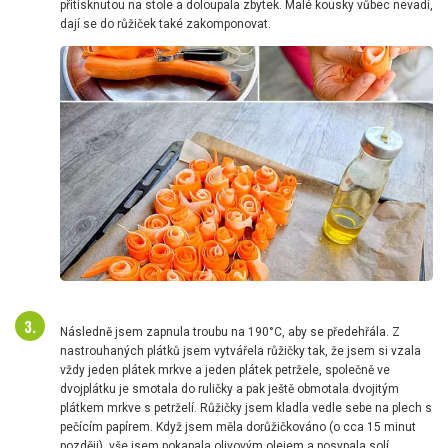
přitisknutou na stole a doloupala zbytek. Malé kousky vůbec nevadí,
dají se do růžiček také zakomponovat.
Následně jsem zapnula troubu na 190°C, aby se předehřála. Z
nastrouhaných plátků jsem vytvářela růžičky tak, že jsem si vzala
vždy jeden plátek mrkve a jeden plátek petržele, společně ve
dvojplátku je smotala do ruličky a pak ještě obmotala dvojitým
plátkem mrkve s petrželí. Růžičky jsem kladla vedle sebe na plech s
pečícím papírem. Když jsem měla dorůžičkováno (o cca 15 minut
později), vše jsem pokapala olivovým olejem a posypala solí.