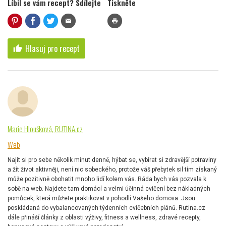
Líbil se vám recept? Sdílejte
Tiskněte
mail
print
Hlasuj pro recept
thumb_up
Marie Hloušková, RUTINA.cz
Web
Najít si pro sebe několik minut denně, hýbat se, vybírat si zdravější potraviny
a žít život aktivněji, není nic sobeckého, protože váš přebytek sil tím získaný
může pozitivně obohatit mnoho lidí kolem vás. Ráda bych vás pozvala k
sobě na web. Najdete tam domácí a velmi účinná cvičení bez nákladných
pomůcek, která můžete praktikovat v pohodlí Vašeho domova. Jsou
poskládaná do vybalancovaných týdenních cvičebních plánů. Rutina.cz
dále přináší články z oblasti výživy, fitness a wellness, zdravé recepty,