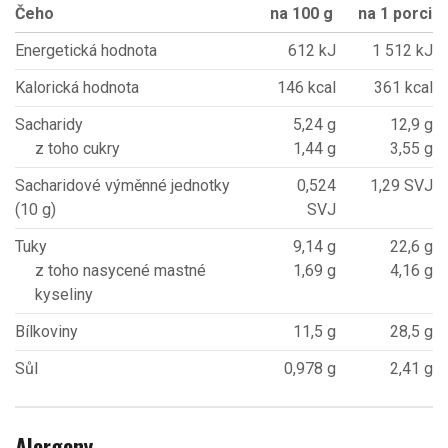
Čeho
na 100 g
na 1 porci
Energetická hodnota
612 kJ
1 512 kJ
Kalorická hodnota
146 kcal
361 kcal
Sacharidy
5,24 g
12,9 g
z toho cukry
1,44 g
3,55 g
Sacharidové výměnné jednotky
0,524
1,29 SVJ
(10 g)
SVJ
Tuky
9,14 g
22,6 g
z toho nasycené mastné
1,69 g
4,16 g
kyseliny
Bílkoviny
11,5 g
28,5 g
Sůl
0,978 g
2,41 g
Alergeny