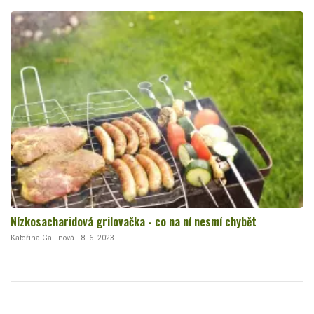
Nízkosacharidová grilovačka - co na ní nesmí chybět
Kateřina Gallinová · 8. 6. 2023