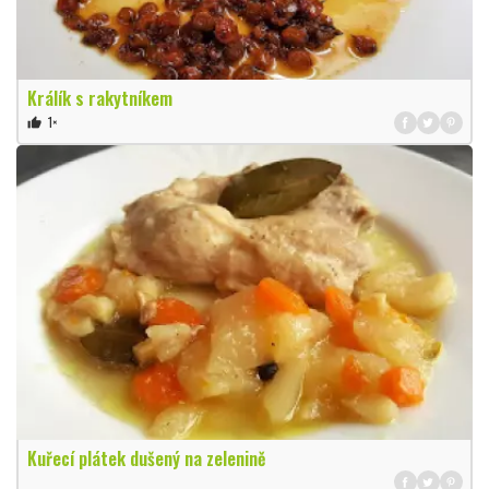
Králík s rakytníkem
1×
thumb_up
Kuřecí plátek dušený na zelenině