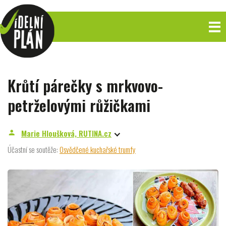
Krůtí párečky s mrkvovo-
petrželovými růžičkami
Marie Hloušková, RUTINA.cz
person
Účastní se soutěže:
Osvědčené kuchařské trumfy