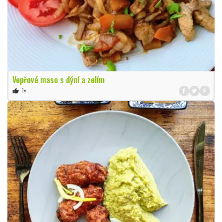
Vepřové maso s dýní a zelím
1×
thumb_up