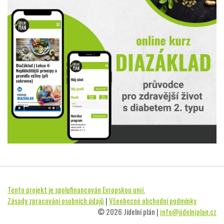
Tento projekt je spolufinancován Evropskou unií.
Zásady zpracování osobních údajů
|
Všeobecné obchodní podmínky
© 2026 Jídelní plán |
info@jidelniplan.cz