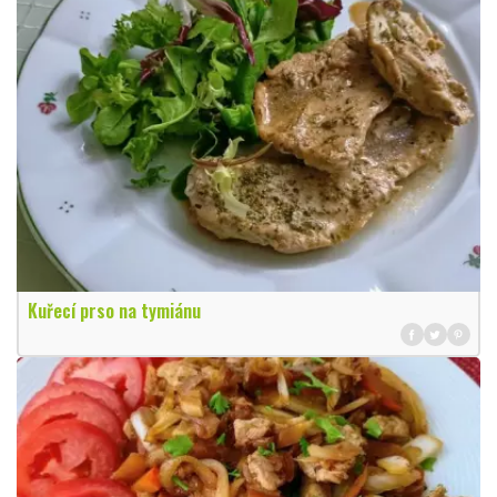
Kuřecí prso na tymiánu