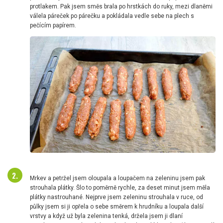
protlakem. Pak jsem směs brala po hrstkách do ruky, mezi dlaněmi
válela páreček po párečku a pokládala vedle sebe na plech s
pečícím papírem.
Mrkev a petržel jsem oloupala a loupačem na zeleninu jsem pak
strouhala plátky. Šlo to poměrně rychle, za deset minut jsem měla
plátky nastrouhané. Nejprve jsem zeleninu strouhala v ruce, od
půlky jsem si ji opřela o sebe směrem k hrudníku a loupala další
vrstvy a když už byla zelenina tenká, držela jsem ji dlaní