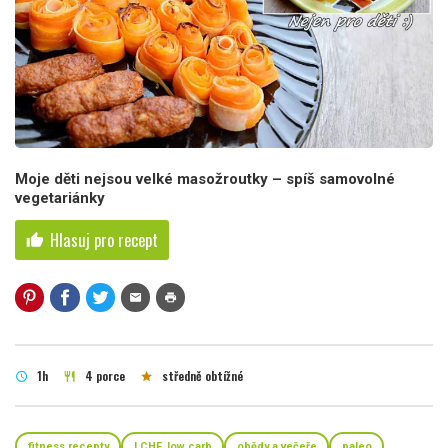
Moje děti nejsou velké masožroutky – spíš samovolné
vegetariánky
Hlasuj pro recept
thumb_up
mail
print
1h
4 porce
středně obtížné
schedule
restaurant
star
fitness recepty
LCHF, low carb
obědy a večeře
paleo