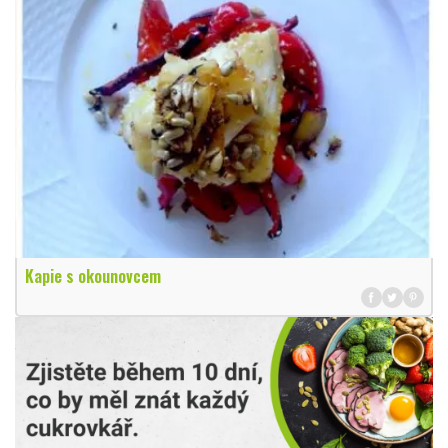
Kapie s okounovcem