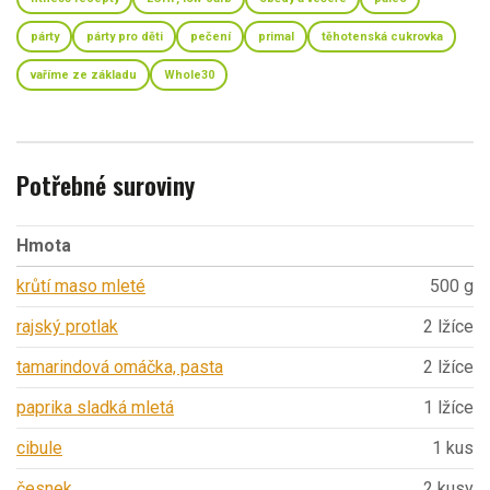
párty
párty pro děti
pečení
primal
těhotenská cukrovka
vaříme ze základu
Whole30
Potřebné suroviny
Hmota
krůtí maso mleté
500 g
rajský protlak
2 lžíce
tamarindová omáčka, pasta
2 lžíce
paprika sladká mletá
1 lžíce
cibule
1 kus
česnek
2 kusy