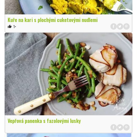
Kuře na kari s plochými cuketovými nudlemi
1×
thumb_up
Vepřová panenka s fazolovými lusky