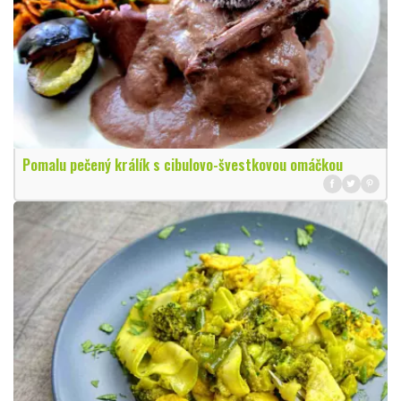
Pomalu pečený králík s cibulovo-švestkovou omáčkou