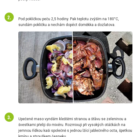
Pod pokličkou peču 2,5 hodiny. Pak teplotu zvýším na 180°C,
sundám pokličku a nechám dopéct doměkka a dozlatova.
Upečené maso vyndám kleštěmi stranou a šťávu se zeleninou a
švestkami přeliji do mixéru. Rozmixuji při vysokých otáčkách na
jemnou řídkou kaši společně s jednou lžící jablečného octa, špetkou
kmínu a stroužkem česneku.