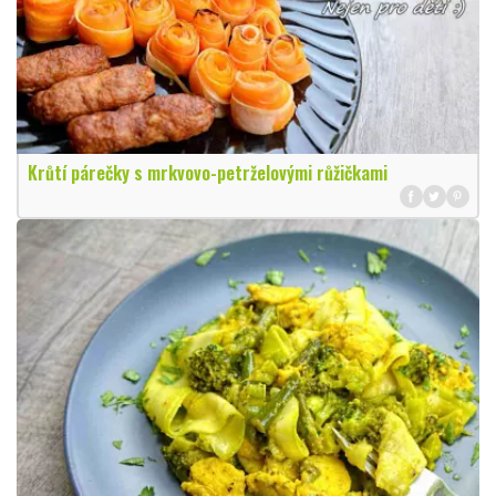
Krůtí párečky s mrkvovo-petrželovými růžičkami