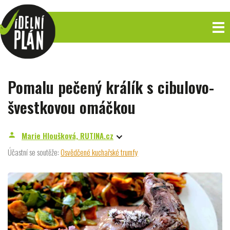
Pomalu pečený králík s cibulovo-
švestkovou omáčkou
Marie Hloušková, RUTINA.cz
person
Účastní se soutěže:
Osvědčené kuchařské trumfy