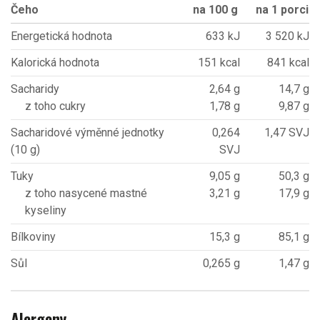
Čeho
na 100 g
na 1 porci
Energetická hodnota
633 kJ
3 520 kJ
Kalorická hodnota
151 kcal
841 kcal
Sacharidy
2,64 g
14,7 g
z toho cukry
1,78 g
9,87 g
Sacharidové výměnné jednotky
0,264
1,47 SVJ
(10 g)
SVJ
Tuky
9,05 g
50,3 g
z toho nasycené mastné
3,21 g
17,9 g
kyseliny
Bílkoviny
15,3 g
85,1 g
Sůl
0,265 g
1,47 g
Alergeny