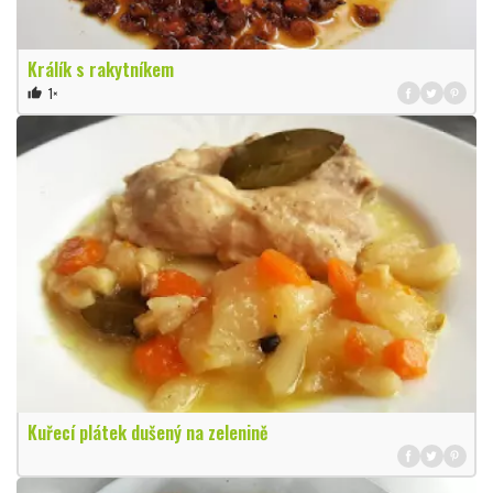
Králík s rakytníkem
1×
thumb_up
Kuřecí plátek dušený na zelenině