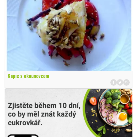
Kapie s okounovcem