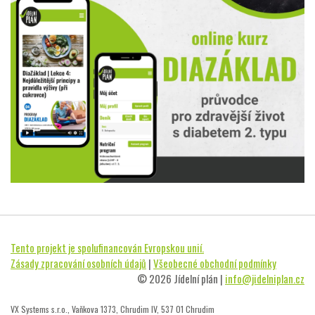
Tento projekt je spolufinancován Evropskou unií.
Zásady zpracování osobních údajů
|
Všeobecné obchodní podmínky
© 2026 Jídelní plán |
info@jidelniplan.cz
VX Systems s.r.o., Vaňkova 1373, Chrudim IV, 537 01 Chrudim