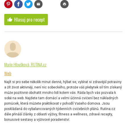
mail
print
Hlasuj pro recept
thumb_up
Marie Hloušková, RUTINA.cz
Web
Najít si pro sebe několik minut denně, hýbat se, vybírat si zdravější potraviny
a žít život aktivněji, není nic sobeckého, protože váš přebytek sil tím získaný
může pozitivně obohatit mnoho lidí kolem vás. Ráda bych vás pozvala k
sobě na web. Najdete tam domácí a velmi účinná cvičení bez nákladných
pomůcek, která můžete praktikovat v pohodlí Vašeho domova. Jsou
poskládaná do vybalancovaných týdenních cvičebních plánů. Rutina.cz
dále přináší články z oblasti výživy, fitness a wellness, zdravé recepty,
bonusové sestavy a výživové poradenství.