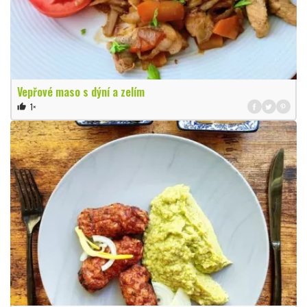
Vepřové maso s dýní a zelím
1×
thumb_up