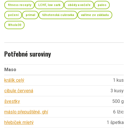
fitness recepty
LCHF, low carb
obědy a večeře
paleo
pečení
primal
těhotenská cukrovka
vaříme ze základu
Whole30
Potřebné suroviny
Maso
králík celý
1 kus
cibule červená
3 kusy
švestky
500 g
máslo přepuštěné, ghí
6 lžic
hřebíček mletý
1 špetka