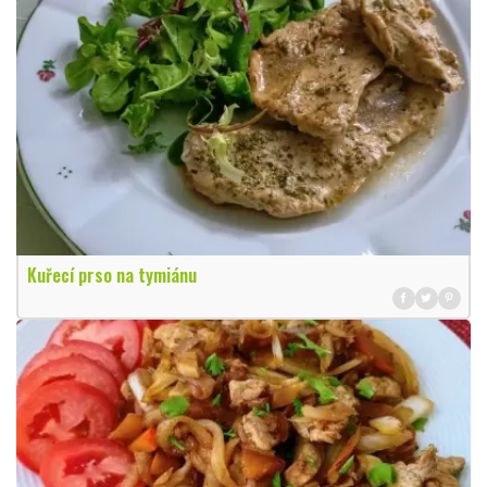
Kuřecí prso na tymiánu