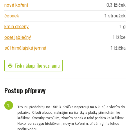
nové koření
0,3 lžiček
česnek
1 stroužek
kmín drcený
1 g
ocet jablečný
1 lžíce
sůl himálajská jemná
1 lžička
Tisk nákupního seznamu
print
Postup přípravy
Troubu předehřeji na 150°C. Králíka naporcuji na 6 kusů a vložím do
pekáčku. Cibuli oloupu, nakrájím na čtvrtky a plátky přimíchám ke
králíkovi. Švestky rozpůlím, zbavím pecek a také přidám ke králíkovi.
Nakonec zasypu hřebíčkem, novým kořením, přidám ghí a lehce
podliji vodou.