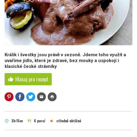
Králík i švestky jsou právě v sezoně. Jdeme toho využít a
uvaříme jídlo, které je zdravé, bez mouky a uspokojí i
klasické české strávníky
Hlasuj pro recept
thumb_up
mail
print
3h:15m
6 porcí
středně obtížné
schedule
restaurant
star