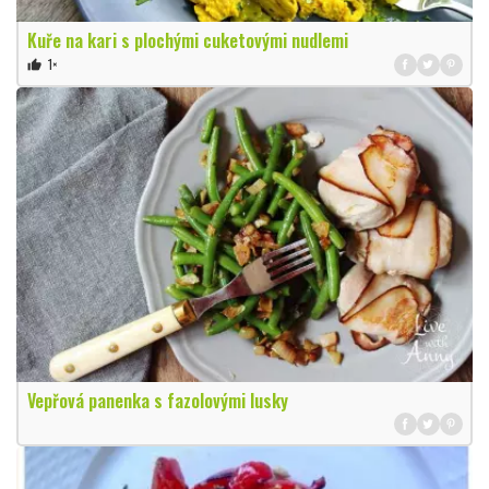
Kuře na kari s plochými cuketovými nudlemi
1×
thumb_up
Vepřová panenka s fazolovými lusky