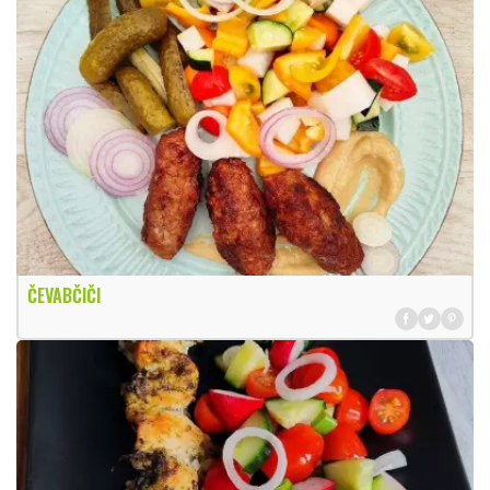
ČEVABČIČI