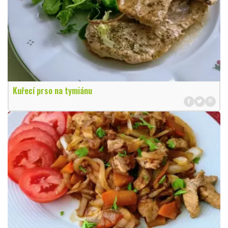
Kuřecí prso na tymiánu