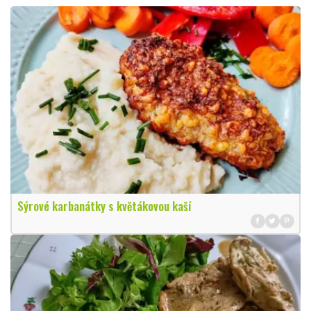
Sýrové karbanátky s květákovou kaší