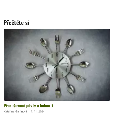
Přečtěte si
Přerušované půsty a hubnutí
Kateřina Gallinová · 11. 11. 2024