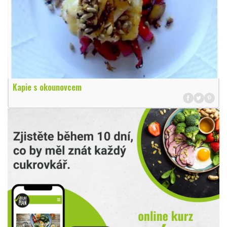
Kapie s okounovcem