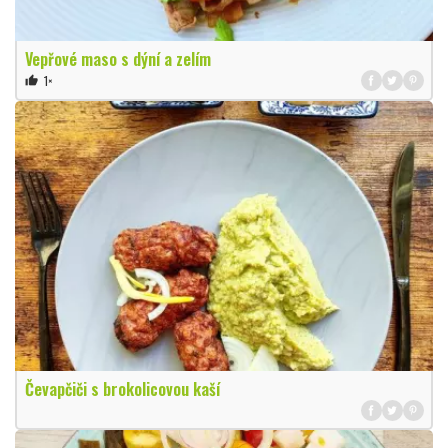
Vepřové maso s dýní a zelím
1×
thumb_up
Čevapčiči s brokolicovou kaší