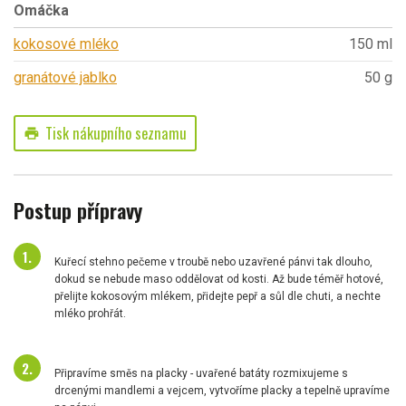
Omáčka
kokosové mléko
150 ml
granátové jablko
50 g
Tisk nákupního seznamu
print
Postup přípravy
Kuřecí stehno pečeme v troubě nebo uzavřené pánvi tak dlouho,
dokud se nebude maso oddělovat od kosti. Až bude téměř hotové,
přelijte kokosovým mlékem, přidejte pepř a sůl dle chuti, a nechte
mléko prohřát.
Připravíme směs na placky - uvařené batáty rozmixujeme s
drcenými mandlemi a vejcem, vytvoříme placky a tepelně upravíme