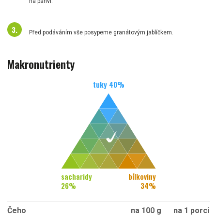
na pánvi.
Před podáváním vše posypeme granátovým jablíčkem.
Makronutrienty
tuky
40
%
sacharidy
bílkoviny
26
%
34
%
Čeho
na 100 g
na 1 porci