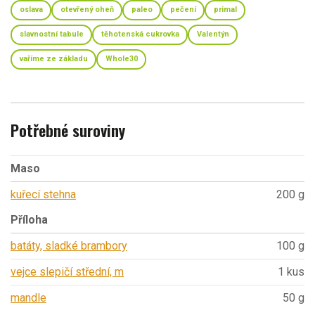
oslava
otevřený oheň
paleo
pečení
primal
slavnostní tabule
těhotenská cukrovka
Valentýn
vaříme ze základu
Whole30
Potřebné suroviny
Maso
kuřecí stehna
200 g
Příloha
batáty, sladké brambory
100 g
vejce slepičí střední, m
1 kus
mandle
50 g