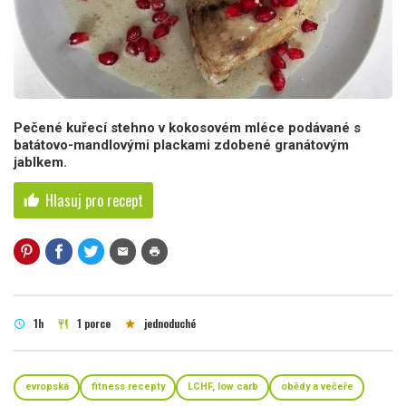
Pečené kuřecí stehno v kokosovém mléce podávané s
batátovo-mandlovými plackami zdobené granátovým
jablkem.
Hlasuj pro recept
thumb_up
mail
print
1h
1 porce
jednoduché
schedule
restaurant
star
evropská
fitness recepty
LCHF, low carb
obědy a večeře