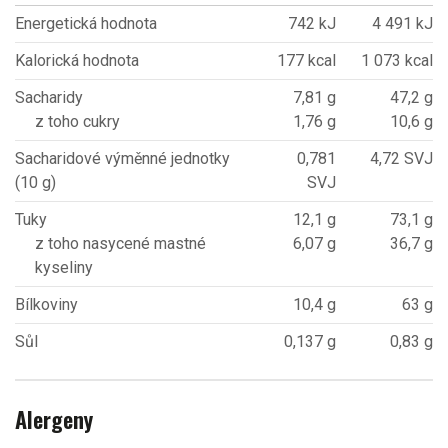
Energetická hodnota
742 kJ
4 491 kJ
Kalorická hodnota
177 kcal
1 073 kcal
Sacharidy
7,81 g
47,2 g
z toho cukry
1,76 g
10,6 g
Sacharidové výměnné jednotky
0,781
4,72 SVJ
(10 g)
SVJ
Tuky
12,1 g
73,1 g
z toho nasycené mastné
6,07 g
36,7 g
kyseliny
Bílkoviny
10,4 g
63 g
Sůl
0,137 g
0,83 g
Alergeny