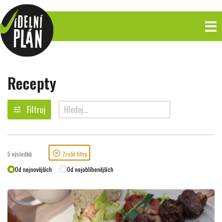
Recepty
Filtruj
tune
search
highlight_off
5
výsledků
Zrušit filtry
Od nejnovějších
Od nejoblíbenějších