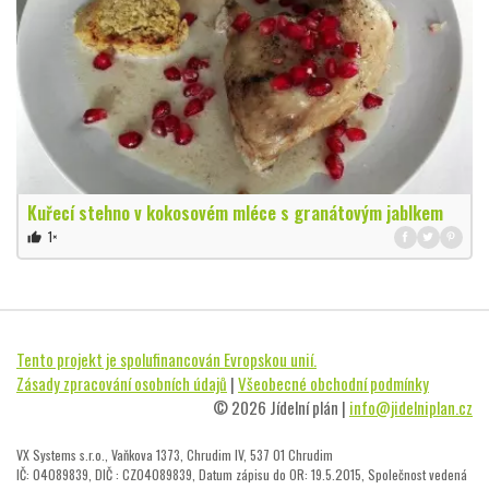
Kuřecí stehno v kokosovém mléce s granátovým jablkem
1×
thumb_up
Tento projekt je spolufinancován Evropskou unií.
Zásady zpracování osobních údajů
|
Všeobecné obchodní podmínky
© 2026 Jídelní plán |
info@jidelniplan.cz
VX Systems s.r.o., Vaňkova 1373, Chrudim IV, 537 01 Chrudim
IČ: 04089839, DIČ : CZ04089839, Datum zápisu do OR: 19.5.2015, Společnost vedená