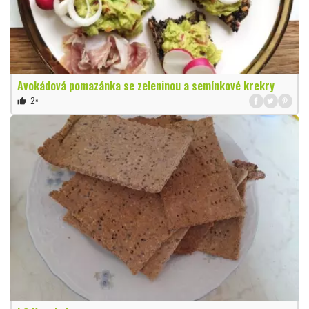
Avokádová pomazánka se zeleninou a semínkové krekry
2×
thumb_up