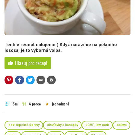
Tenhle recept milujeme:) Když narazíme na pěkného
lososa, je to výborná volba.
Hlasuj pro recept
thumb_up
mail
print
15m
4 porce
jednoduché
schedule
restaurant
star
bez tepelné úpravy
chuťovky a kanapky
LCHF, low carb
oslava