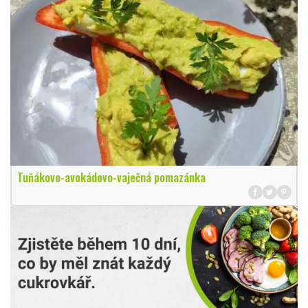
Tuňákovo-avokádovo-vaječná pomazánka