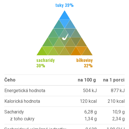
tuky
39
%
sacharidy
bílkoviny
30
%
32
%
Čeho
na 100 g
na 1 porci
Energetická hodnota
504 kJ
877 kJ
Kalorická hodnota
120 kcal
210 kcal
Sacharidy
6,28 g
10,9 g
z toho cukry
1,34 g
2,34 g