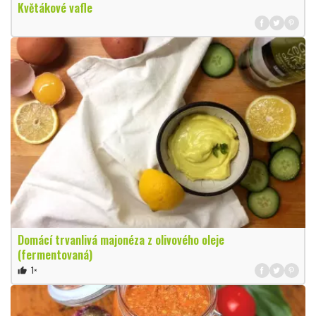
Květákové vafle
Domácí trvanlivá majonéza z olivového oleje
(fermentovaná)
1×
thumb_up