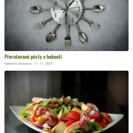
Přerušované půsty a hubnutí
Kateřina Gallinová · 11. 11. 2024