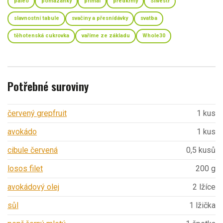
paleo
pomazánky
primal
předkrmy
Silvestr
slavnostní tabule
svačiny a přesnídávky
svatba
těhotenská cukrovka
vaříme ze základu
Whole30
Potřebné suroviny
červený grepfruit
1 kus
avokádo
1 kus
cibule červená
0,5 kusů
losos filet
200 g
avokádový olej
2 lžíce
sůl
1 lžička