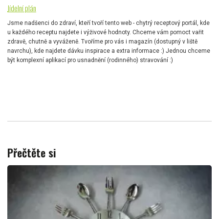
Jídelní plán
Jsme nadšenci do zdraví, kteří tvoří tento web - chytrý receptový portál, kde
u každého receptu najdete i výživové hodnoty. Chceme vám pomoct vařit
zdravě, chutně a vyváženě. Tvoříme pro vás i magazín (dostupný v liště
navrchu), kde najdete dávku inspirace a extra informace :) Jednou chceme
být komplexní aplikací pro usnadnění (rodinného) stravování :)
Přečtěte si