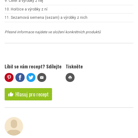
9. Celer a výrobky z něj
10. Hořčice a výrobky z ní
11. Sezamová semena (sezam) a výrobky z nich
Přesné informace najdete ve složení konkrétních produktů
Líbil se vám recept? Sdílejte
Tiskněte
mail
print
Hlasuj pro recept
thumb_up