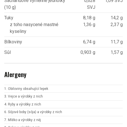
Sacharidové výměnné jednotky
0,628
1,09 SVJ
(10 g)
SVJ
Tuky
8,18 g
14,2 g
z toho nasycené mastné
1,36 g
2,37 g
kyseliny
Bílkoviny
6,74 g
11,7 g
Sůl
0,903 g
1,57 g
Alergeny
1. Obiloviny obsahující lepek
3. Vejce a výrobky z nich
4. Ryby a výrobky z nich
6. Sójové boby (sója) a výrobky z nich
7. Mléko a výrobky z něj