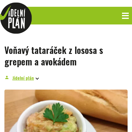
Voňavý tataráček z lososa s
grepem a avokádem
Jídelní plán
person