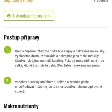
pepř černý mletý
1 špetka
Tisk nákupního seznamu
print
Postup přípravy
Grep oloupeme, zbavíme hořké bíle slupky a nakrájíme na kousky.
Vydlabeme dužinu z avokáda a nakrájíme ji na malé kostičky.
Cibulku nakrájíme na malé kostičky. Pokud ji máte rádi, není moc
velká, klidně ji tam dejte celou:)Petrželku nasekáme najemno.
Všechny suroviny smícháme. Solíme a pepříme podle
chuti.Podávat můžeme jen tak:) na toustíku nebo na ogrilované
cuketě.
Makronutrienty