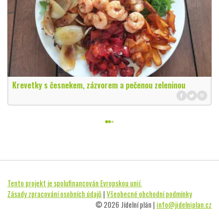
Krevetky s česnekem, zázvorem a pečenou zeleninou
Tento projekt je spolufinancován Evropskou unií.
Zásady zpracování osobních údajů
|
Všeobecné obchodní podmínky
© 2026 Jídelní plán |
info@jidelniplan.cz