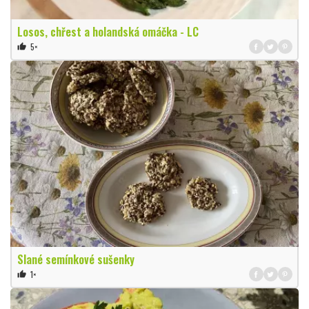
Losos, chřest a holandská omáčka - LC
5×
thumb_up
Slané semínkové sušenky
1×
thumb_up