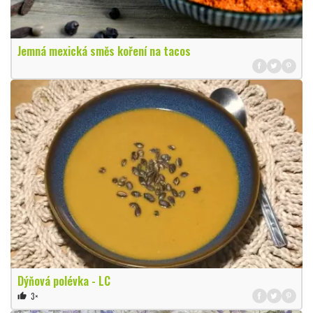
Jemná mexická směs koření na tacos
Dýňová polévka - LC
3×
thumb_up