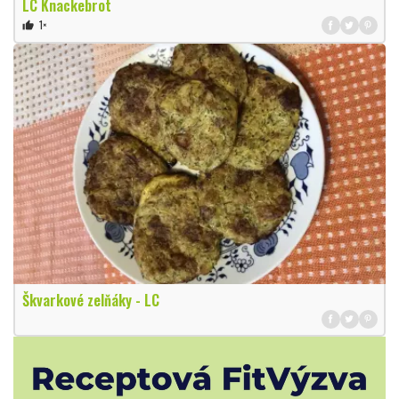
LC Knackebrot
1×
thumb_up
Škvarkové zelňáky - LC