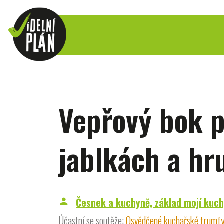
Vepřový bok 
jablkách a hr
Česnek a kuchyně, základ mojí kuc
person
Účastní se soutěže:
Osvědčené kuchařské trumf