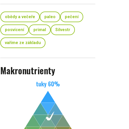
obědy a večeře
paleo
pečení
posvícení
primal
Silvestr
vaříme ze základu
Makronutrienty
tuky
60
%