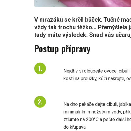
V mrazáku se krčil bůček. Tučné ma
vždy tak trochu těžko... Přemýšlela 
tady máte výsledek. Snad vás učaruj
Postup přípravy
Nejdřív si oloupejte ovoce, cibul
kostí na proužky, kůži nakrojte, 
Na dno pekáče dejte cibuli, jablka
minimálním množstvím vody, přik
ztlumte na 200°C a pečte další h
do křupava.