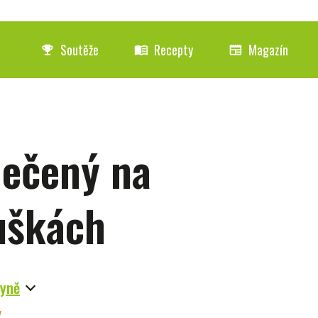
Soutěže
Recepty
Magazín
emoji_events
menu_book
newspaper
pečený na
uškách
hyně
y