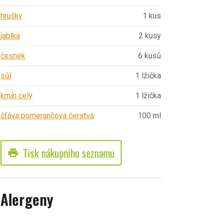
hrušky
1 kus
jablka
2 kusy
česnek
6 kusů
sůl
1 lžička
kmín celý
1 lžička
šťáva pomerančová čerstvá
100 ml
Tisk nákupního seznamu
print
Alergeny