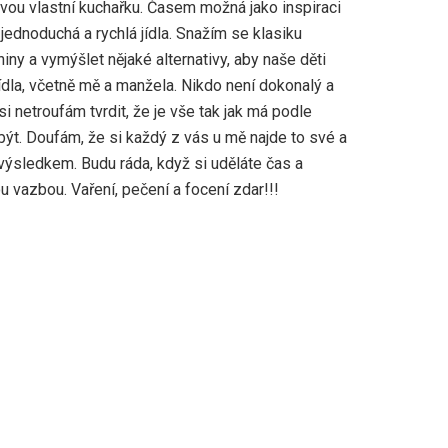
ovou vlastní kuchařku. Časem možná jako inspiraci
jednoduchá a rychlá jídla. Snažím se klasiku
niny a vymýšlet nějaké alternativy, aby naše děti
ídla, včetně mě a manžela. Nikdo není dokonalý a
si netroufám tvrdit, že je vše tak jak má podle
být. Doufám, že si každý z vás u mě najde to své a
výsledkem. Budu ráda, když si uděláte čas a
 vazbou. Vaření, pečení a focení zdar!!!