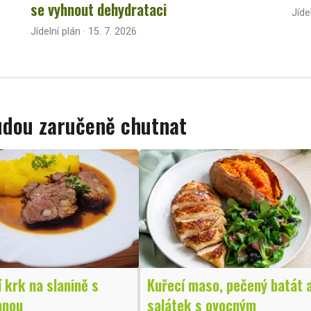
se vyhnout dehydrataci
Jíde
Jídelní plán · 15. 7. 2026
budou zaručeně chutnat
 krk na slanině s
Kuřecí maso, pečený batát 
bnou
salátek s ovocným