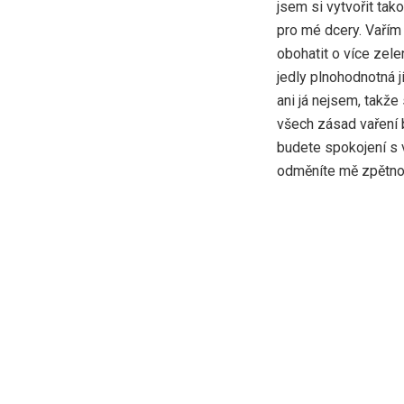
jsem si vytvořit tak
pro mé dcery. Vařím 
obohatit o více zele
jedly plnohodnotná j
ani já nejsem, takže 
všech zásad vaření 
budete spokojení s 
odměníte mě zpětnou