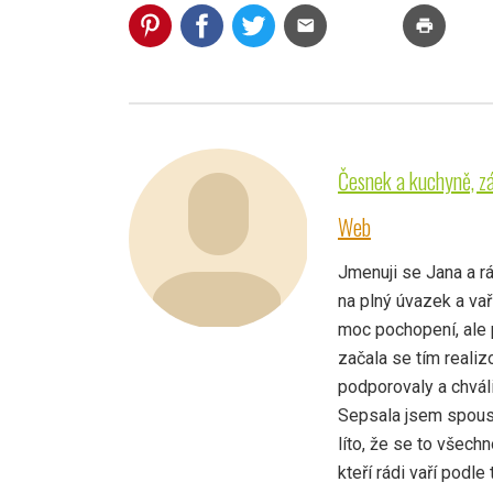
mail
print
Česnek a kuchyně, z
Web
Jmenuji se Jana a 
na plný úvazek a vař
moc pochopení, ale 
začala se tím realiz
podporovaly a chvál
Sepsala jsem spoust
líto, že se to všechn
kteří rádi vaří podle