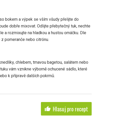
o bokem a výpek se vším všudy přelijte do
ude dobře mixovat. Odlijte přebytečný tuk, nechte
le a rozmixujte na hladkou a hustou omáčku. Dle
u z pomeranče nebo citrónu.
 knedlíky, chlebem, tmavou bagetou, salátem nebo
 tuku vám vznikne výborně ochucené sádlo, které
nebo k přípravě dalších pokrmů.
Hlasuj pro recept
thumb_up