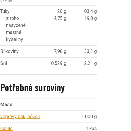
Tuky
20 g
83,4 g
z toho
4,75 g
19,8 g
nasycené
mastné
kyseliny
Bílkoviny
7,98 g
33,3 g
Sůl
0,529 g
2,21 g
Potřebné suroviny
Maso
vepřový bok, bůček
1 000 g
cibule
1 kus