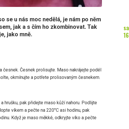
so se u nás moc nedělá, je nám po něm
sa
jsem, jak a s čím ho zkombinovat. Tak
16
e, jako mně.
i a česnek. Česnek prolisujte. Maso nakrájejte podél
osolte, okmínujte a potřete prolisovaným česnekem.
 a hrušku, pak přidejte maso kůží nahoru. Podlijte
lopte víkem a pečte na 220°C asi hodinu, pak
odinu. Když je maso měkké, odkryjte víko a pečte