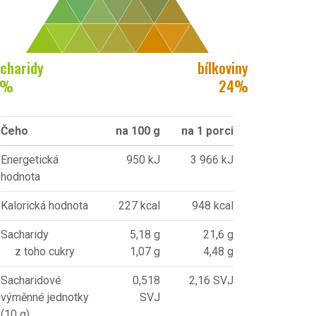
charidy
bílkoviny
%
24
%
Čeho
na 100 g
na 1 porci
Energetická
950 kJ
3 966 kJ
hodnota
Kalorická hodnota
227 kcal
948 kcal
Sacharidy
5,18 g
21,6 g
z toho cukry
1,07 g
4,48 g
Sacharidové
0,518
2,16 SVJ
výměnné jednotky
SVJ
(10 g)