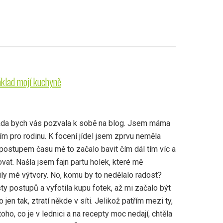
áklad mojí kuchyně
ráda bych vás pozvala k sobě na blog. Jsem máma
ím pro rodinu. K focení jídel jsem zprvu neměla
postupem času mě to začalo bavit čím dál tím víc a
ovat. Našla jsem fajn partu holek, které mě
ily mé výtvory. No, komu by to nedělalo radost?
y postupů a vyfotila kupu fotek, až mi začalo být
o jen tak, ztratí někde v síti. Jelikož patřím mezi ty,
 toho, co je v lednici a na recepty moc nedají, chtěla