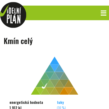
Kmín celý
energetická hodnota
tuky
1 912 kJ
(16 %)