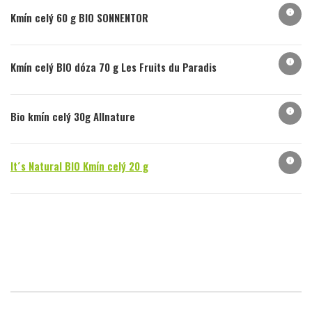
info
Kmín celý 60 g BIO SONNENTOR
info
Kmín celý BIO dóza 70 g Les Fruits du Paradis
info
Bio kmín celý 30g Allnature
info
It´s Natural BIO Kmín celý 20 g