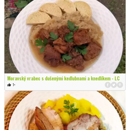
Moravský vrabec s dušenými kedlubnami a knedlíkem - LC
1×
thumb_up