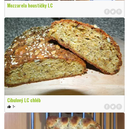
Mozzarela houstičky LC
Cibulový LC chléb
1×
thumb_up