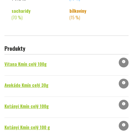
sacharidy
bílkoviny
(70 %)
(15 %)
Produkty
info
Vitana Kmín celý 100g
info
Avokádo Kmín celý 30g
info
Kotányi Kmín celý 100g
info
Kotányi Kmín celý 100 g