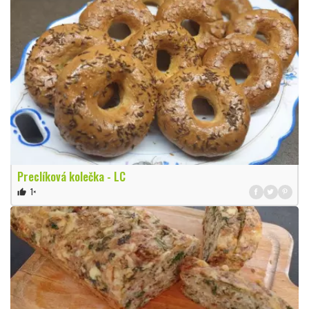
Preclíková kolečka - LC
1×
thumb_up