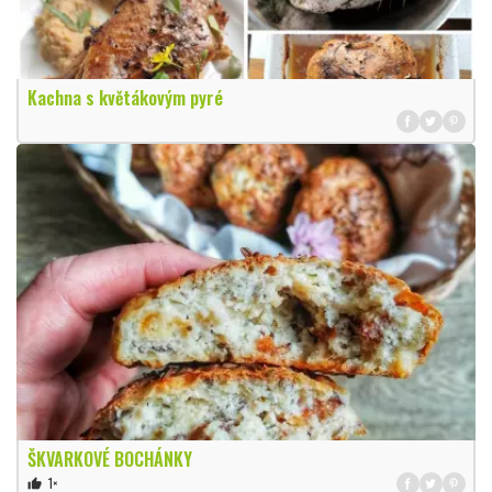
Kachna s květákovým pyré
ŠKVARKOVÉ BOCHÁNKY
1×
thumb_up