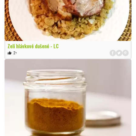
Zelí hlávkové dušené - LC
2×
thumb_up