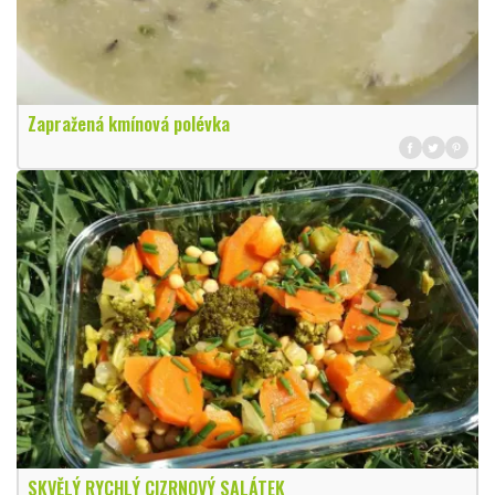
Zapražená kmínová polévka
SKVĚLÝ RYCHLÝ CIZRNOVÝ SALÁTEK