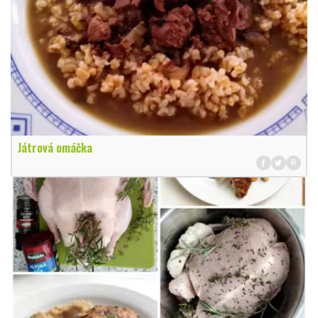
Játrová omáčka