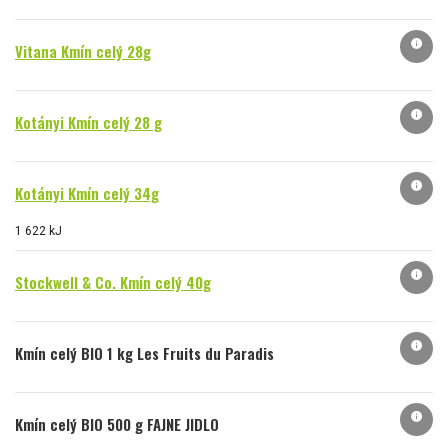
info
Vitana Kmín celý 28g
info
Kotányi Kmín celý 28 g
info
Kotányi Kmín celý 34g
1 622 kJ
info
Stockwell & Co. Kmín celý 40g
info
Kmín celý BIO 1 kg Les Fruits du Paradis
info
Kmín celý BIO 500 g FAJNE JIDLO