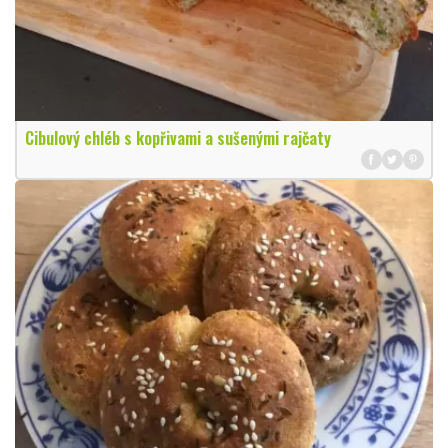
Cibulový chléb s kopřivami a sušenými rajčaty