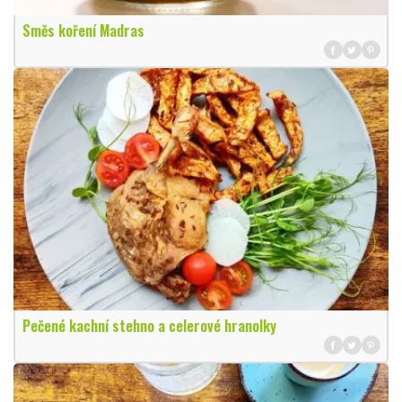
Směs koření Madras
Pečené kachní stehno a celerové hranolky