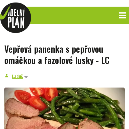
Vepřová panenka s pepřovou
omáčkou a fazolové lusky - LC
Laduš
person