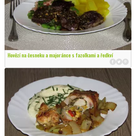
Hovězí na česneku a majoránce s fazolkami a ředkví