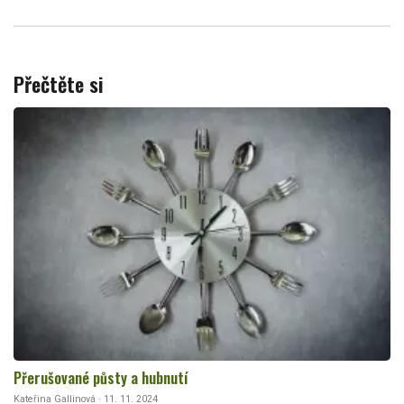
Přečtěte si
Přerušované půsty a hubnutí
Kateřina Gallinová · 11. 11. 2024