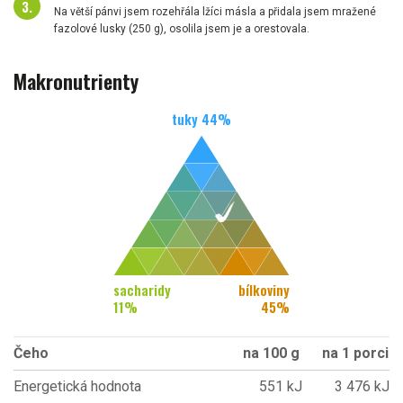
Na větší pánvi jsem rozehřála lžíci másla a přidala jsem mražené
fazolové lusky (250 g), osolila jsem je a orestovala.
Makronutrienty
tuky
44
%
sacharidy
bílkoviny
11
%
45
%
Čeho
na 100 g
na 1 porci
Energetická hodnota
551 kJ
3 476 kJ