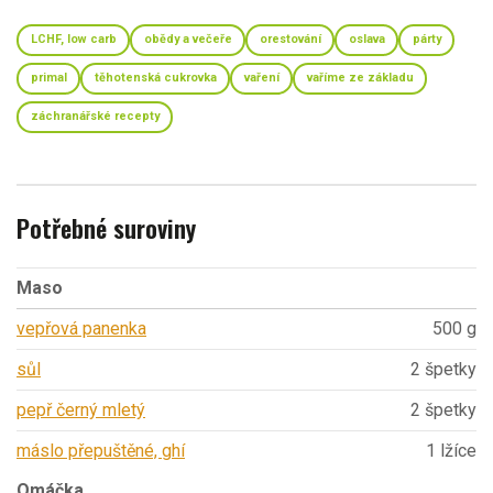
LCHF, low carb
obědy a večeře
orestování
oslava
párty
primal
těhotenská cukrovka
vaření
vaříme ze základu
záchranářské recepty
Potřebné suroviny
Maso
vepřová panenka
500 g
sůl
2 špetky
pepř černý mletý
2 špetky
máslo přepuštěné, ghí
1 lžíce
Omáčka