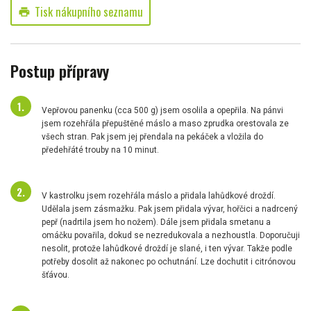
Tisk nákupního seznamu
print
Postup přípravy
Vepřovou panenku (cca 500 g) jsem osolila a opepřila. Na pánvi
jsem rozehřála přepuštěné máslo a maso zprudka orestovala ze
všech stran. Pak jsem jej přendala na pekáček a vložila do
předehřáté trouby na 10 minut.
V kastrolku jsem rozehřála máslo a přidala lahůdkové droždí.
Udělala jsem zásmažku. Pak jsem přidala vývar, hořčici a nadrcený
pepř (nadrtila jsem ho nožem). Dále jsem přidala smetanu a
omáčku povařila, dokud se nezredukovala a nezhoustla. Doporučuji
nesolit, protože lahůdkové droždí je slané, i ten vývar. Takže podle
potřeby dosolit až nakonec po ochutnání. Lze dochutit i citrónovou
šťávou.