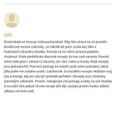
Laduš
Dlouhodobě se stravuji nízkosacharidově. Díky této stravě se mi povedlo
dosáhnout remise cukrovky. Již několik let jsem zcela bez léků s
hodnotami zdravého člověka. Rovněž se mi velmi výrazně podařilo
zhubnout. Ráda předělávám klasické recepty do low carb varianty. Rovněž
velmi ráda peču i zdravé LC dezerty, tzn. bez cukru a mouky. Moje recepty
jsou jednoduché. Pracovní postupy se snažím psát velmi podrobně, takže
jídla podle mě zvládne uvařit i začátečník. Do každého receptu vkládám svůj
čas a energii, aby pro vás byl výsledek perfektní. Recepty jsou chráněny
autorským zákonem. Prosím, nekopírujte mé postupy a texty na své stránky
či sociální sítě; pokud chcete recept šířit dál, využijte prosím funkci sdílení
odkazu na tento web.