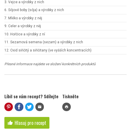
3. Vejce a výrobky z nich
6. Sójové boby (sója) a výrobky z nich
7. Mléko a výrobky z něj
9. Celer a výrobky z něj
10. Hořčice a výrobky z ní
11. Sezamová semena (sezam) a výrobky z nich
12. Oxid siřičitý a siřičitany (ve vyšších koncentracích)
Přesné informace najdete ve složení konkrétních produktů
Líbil se vám recept? Sdílejte
Tiskněte
mail
print
Hlasuj pro recept
thumb_up