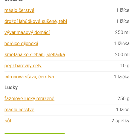
máslo čerstvé
1 lžíce
droždí lahůdkové sušené, tebi
1 lžíce
vývar masový domácí
250 ml
hořčice dijonská
1 lžička
smetana ke šlehání, šlehačka
200 ml
pepř barevný celý
10 g
citronová šťáva, čerstvá
1 lžička
Lusky
fazolové lusky mražené
250 g
máslo čerstvé
1 lžíce
sůl
2 špetky