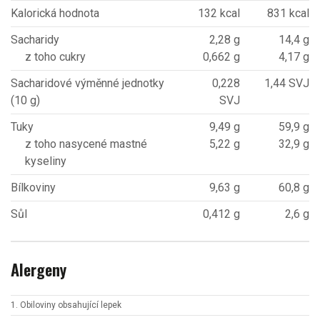
Kalorická hodnota
132 kcal
831 kcal
Sacharidy
2,28 g
14,4 g
z toho cukry
0,662 g
4,17 g
Sacharidové výměnné jednotky
0,228
1,44 SVJ
(10 g)
SVJ
Tuky
9,49 g
59,9 g
z toho nasycené mastné
5,22 g
32,9 g
kyseliny
Bílkoviny
9,63 g
60,8 g
Sůl
0,412 g
2,6 g
Alergeny
1. Obiloviny obsahující lepek