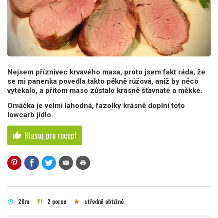
Nejsem příznivec krvavého masa, proto jsem fakt ráda, že
se mi panenka povedla takto pěkně růžová, aniž by něco
vytékalo, a přitom maso zůstalo krásně šťavnaté a měkké.
Omáčka je velmi lahodná, fazolky krásně doplní toto
lowcarb jídlo.
Hlasuj pro recept
thumb_up
mail
print
20m
2 porce
středně obtížné
schedule
restaurant
star