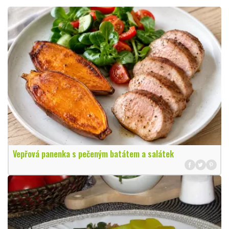
Vepřová panenka s pečeným batátem a salátek