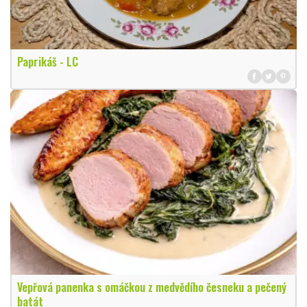
Paprikáš - LC
Vepřová panenka s omáčkou z medvědího česneku a pečený
batát