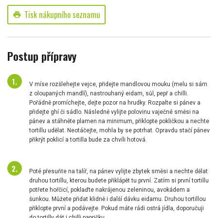
Tisk nákupního seznamu
print
Postup přípravy
V míse rozšlehejte vejce, přidejte mandlovou mouku (melu si sám
z oloupaných mandlí), nastrouhaný eidam, sůl, pepř a chilli.
Pořádně promíchejte, dejte pozor na hrudky. Rozpalte si pánev a
přidejte ghí či sádlo. Následně vylijte polovinu vaječné směsi na
pánev a stáhněte plamen na minimum, přiklopte pokličkou a nechte
tortillu udělat. Neotáčejte, mohla by se potrhat. Opravdu stačí pánev
přikrýt poklicí a tortilla bude za chvíli hotová.
Poté přesuňte na talíř, na pánev vylijte zbytek směsi a nechte dělat
druhou tortillu, kterou budete přiklápět tu první. Zatím si první tortillu
potřete hořčicí, poklaďte nakrájenou zeleninou, avokádem a
šunkou. Můžete přidat klidně i další dávku eidamu. Druhou tortillou
přiklopte první a podávejte. Pokud máte rádi ostrá jídla, doporučuji
do tortilly dát i chilli papričku.