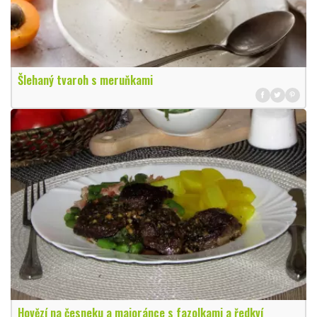
Šlehaný tvaroh s meruňkami
Hovězí na česneku a majoránce s fazolkami a ředkví