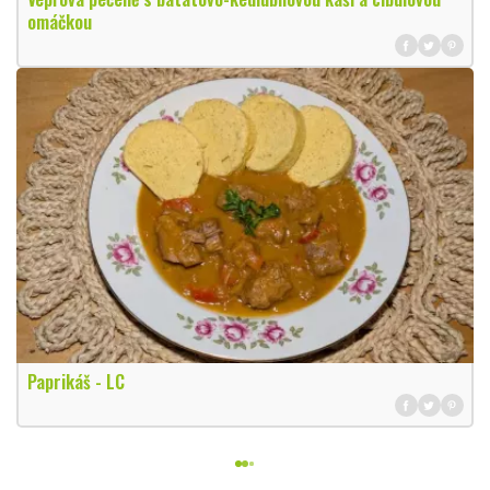
omáčkou
Paprikáš - LC