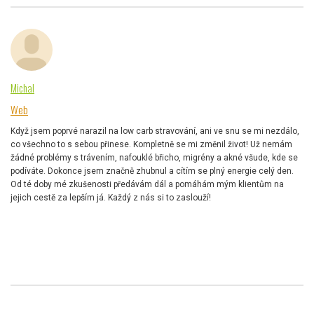
Michal
Web
Když jsem poprvé narazil na low carb stravování, ani ve snu se mi nezdálo,
co všechno to s sebou přinese. Kompletně se mi změnil život! Už nemám
žádné problémy s trávením, nafouklé břicho, migrény a akné všude, kde se
podíváte. Dokonce jsem značně zhubnul a cítím se plný energie celý den.
Od té doby mé zkušenosti předávám dál a pomáhám mým klientům na
jejich cestě za lepším já. Každý z nás si to zaslouží!