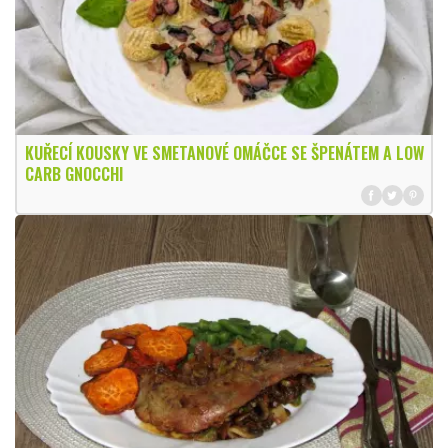
KUŘECÍ KOUSKY VE SMETANOVÉ OMÁČCE SE ŠPENÁTEM A LOW
CARB GNOCCHI