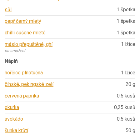
sůl
1 špetka
pepř černý mletý
1 špetka
chilli sušené mleté
1 špetka
máslo přepuštěné, ghí
1 lžíce
na smažení
Náplň
hořčice plnotučná
1 lžíce
čínské, pekingské zelí
20 g
červená paprika
0,5 kusů
okurka
0,25 kusů
avokádo
0,5 kusů
šunka krůtí
50 g