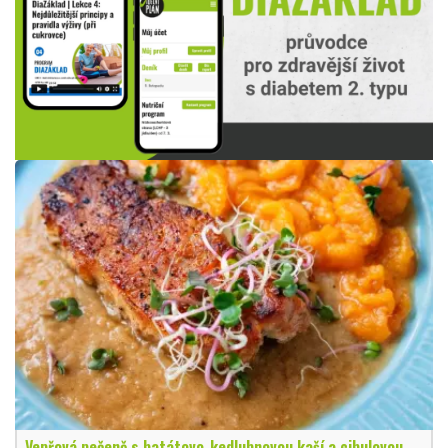
Vepřová pečeně s batátovo-kedlubnovou kaší a cibulovou