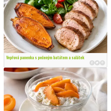
Vepřová panenka s pečeným batátem a salátek