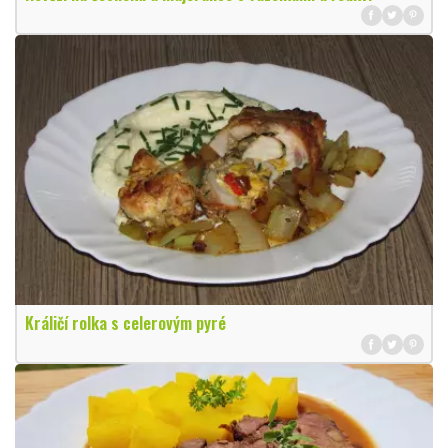
Králičí rolka s celerovým pyré