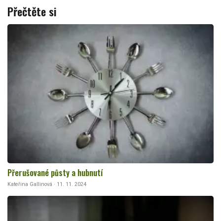
Přečtěte si
Přerušované půsty a hubnutí
Kateřina Gallinová · 11. 11. 2024