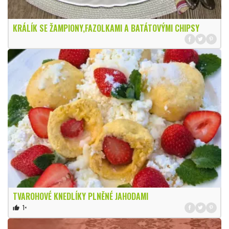
KRÁLÍK SE ŽAMPIONY,FAZOLKAMI A BATÁTOVÝMI CHIPSY
TVAROHOVÉ KNEDLÍKY PLNĚNÉ JAHODAMI
1×
thumb_up