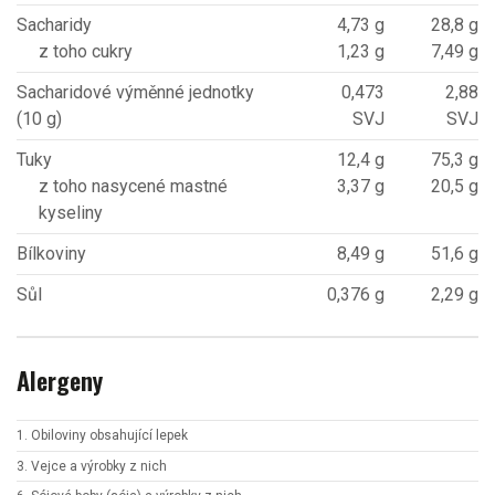
Sacharidy
4,73 g
28,8 g
z toho cukry
1,23 g
7,49 g
Sacharidové výměnné jednotky
0,473
2,88
(10 g)
SVJ
SVJ
Tuky
12,4 g
75,3 g
z toho nasycené mastné
3,37 g
20,5 g
kyseliny
Bílkoviny
8,49 g
51,6 g
Sůl
0,376 g
2,29 g
Alergeny
1. Obiloviny obsahující lepek
3. Vejce a výrobky z nich