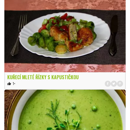
KUŘECÍ MLETÉ ŘÍZKY S KAPUSTIČKOU
1×
thumb_up