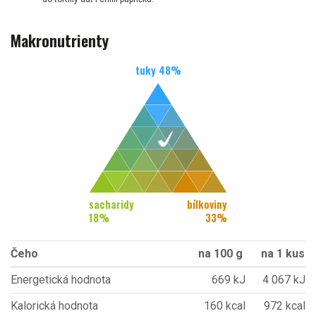
Makronutrienty
tuky
48
%
sacharidy
bílkoviny
18
%
33
%
Čeho
na 100 g
na 1 kus
Energetická hodnota
669 kJ
4 067 kJ
Kalorická hodnota
160 kcal
972 kcal