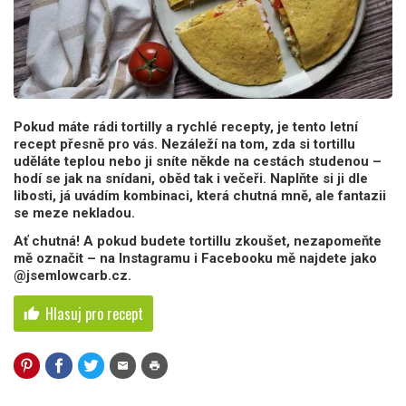
Pokud máte rádi tortilly a rychlé recepty, je tento letní
recept přesně pro vás. Nezáleží na tom, zda si tortillu
uděláte teplou nebo ji sníte někde na cestách studenou –
hodí se jak na snídani, oběd tak i večeři. Naplňte si ji dle
libosti, já uvádím kombinaci, která chutná mně, ale fantazii
se meze nekladou.
Ať chutná! A pokud budete tortillu zkoušet, nezapomeňte
mě označit – na Instagramu i Facebooku mě najdete jako
@jsemlowcarb.cz.
Hlasuj pro recept
thumb_up
mail
print