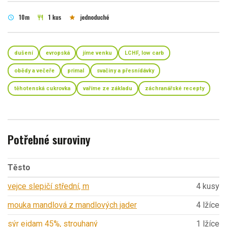
10m
1 kus
jednoduché
schedule
restaurant
star
dušení
evropská
jíme venku
LCHF, low carb
obědy a večeře
primal
svačiny a přesnídávky
těhotenská cukrovka
vaříme ze základu
záchranářské recepty
Potřebné suroviny
Těsto
vejce slepičí střední, m
4 kusy
mouka mandlová z mandlových jader
4 lžíce
sýr eidam 45%, strouhaný
1 lžíce