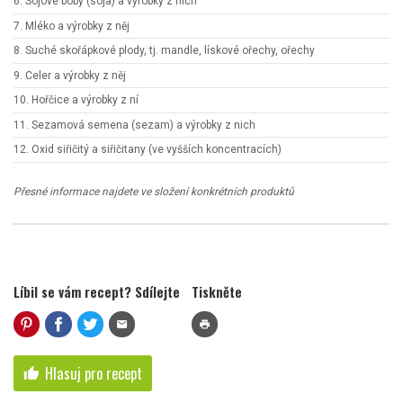
6. Sójové boby (sója) a výrobky z nich
7. Mléko a výrobky z něj
8. Suché skořápkové plody, tj. mandle, lískové ořechy, ořechy
9. Celer a výrobky z něj
10. Hořčice a výrobky z ní
11. Sezamová semena (sezam) a výrobky z nich
12. Oxid siřičitý a siřičitany (ve vyšších koncentracích)
Přesné informace najdete ve složení konkrétních produktů
Líbil se vám recept? Sdílejte
Tiskněte
mail
print
Hlasuj pro recept
thumb_up