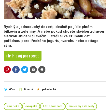
Rychlý a jednoduchý dezert, ideálně po jídle plném
bílkovin a zeleniny. A nebo pokud chcete skvělou zdravou
sladkou snídani či svačinu, stačí si ke crumblu dát
pořádnou porci řeckého jogurtu, tvarohu nebo cottage
sýra.
Hlasuj pro recept
thumb_up
mail
print
45m
6 porcí
jednoduché
schedule
restaurant
star
americké
evropská
LCHF, low carb
moučníky a dezerty