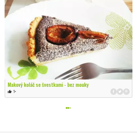
Makový koláč se švestkami - bez mouky
1×
thumb_up