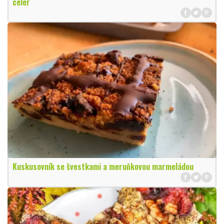
celer
Kuskusovník se švestkami a meruňkovou marmeládou