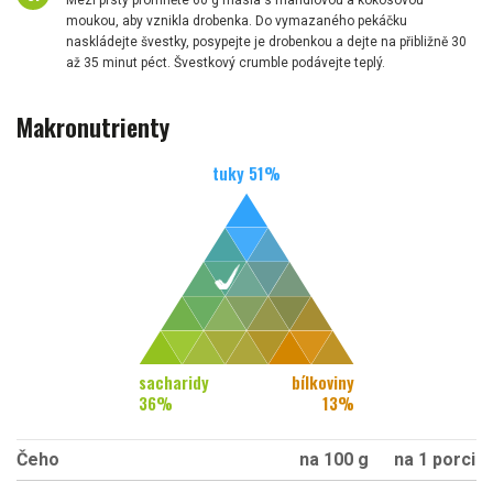
Mezi prsty promněte 60 g másla s mandlovou a kokosovou
moukou, aby vznikla drobenka. Do vymazaného pekáčku
naskládejte švestky, posypejte je drobenkou a dejte na přibližně 30
až 35 minut péct. Švestkový crumble podávejte teplý.
Makronutrienty
tuky
51
%
sacharidy
bílkoviny
36
%
13
%
Čeho
na 100 g
na 1 porci