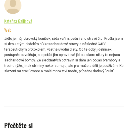
Kateřina Gallinová
Web
Jídlo je můj obrovský koníček, ráda vařím, peču i si o stravě čtu. Prošla jsem
si dvouletým obdobím nízkosacharidové stravy a následně GAPS
terapeutickým protokolem, včetně úvodní diety. Od té doby jídelníček
postupně rozvolňuju, ale pořád jím opravdové jídlo a skoro nikdy to nejsou
sacharidové bomby. Ze škrobnatých potravin si dám jen občas brambory a
trochu rýže, jinak obilniny nekonzumuju, ale pro muže a děti je používám. Ke
slazení mi stačí ovoce a malé množství medu, případně datlový "cukr".
Přečtěte si