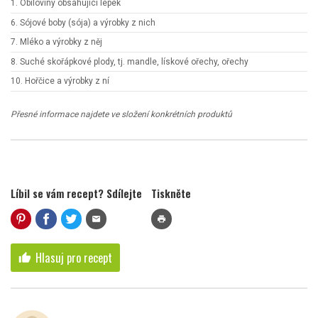
1. Obiloviny obsahující lepek
6. Sójové boby (sója) a výrobky z nich
7. Mléko a výrobky z něj
8. Suché skořápkové plody, tj. mandle, lískové ořechy, ořechy
10. Hořčice a výrobky z ní
Přesné informace najdete ve složení konkrétních produktů
Líbil se vám recept? Sdílejte
Tiskněte
mail
print
Hlasuj pro recept
thumb_up