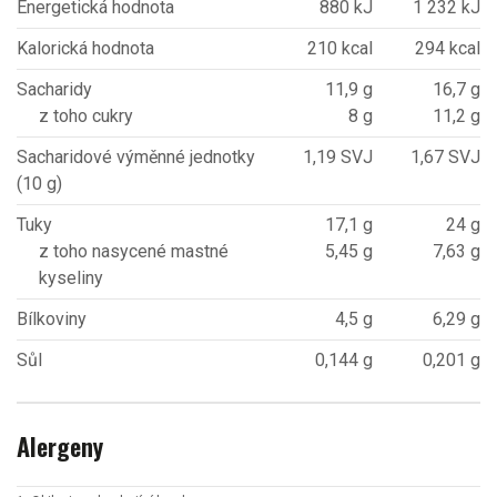
Energetická hodnota
880 kJ
1 232 kJ
Kalorická hodnota
210 kcal
294 kcal
Sacharidy
11,9 g
16,7 g
z toho cukry
8 g
11,2 g
Sacharidové výměnné jednotky
1,19 SVJ
1,67 SVJ
(10 g)
Tuky
17,1 g
24 g
z toho nasycené mastné
5,45 g
7,63 g
kyseliny
Bílkoviny
4,5 g
6,29 g
Sůl
0,144 g
0,201 g
Alergeny