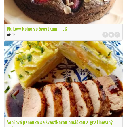
Makový koláč se švestkami - LC
1×
thumb_up
Vepřová panenka se švestkovou omáčkou a gratinovaný