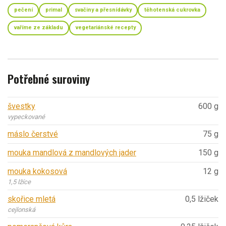
pečení
primal
svačiny a přesnídávky
těhotenská cukrovka
vaříme ze základu
vegetariánské recepty
Potřebné suroviny
švestky
600 g
vypeckované
máslo čerstvé
75 g
mouka mandlová z mandlových jader
150 g
mouka kokosová
12 g
1,5 lžíce
skořice mletá
0,5 lžiček
cejlonská