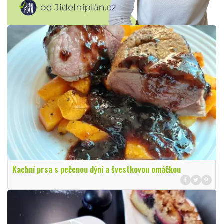
Kachní prsa s pečenou dýní a švestkovou omáčkou