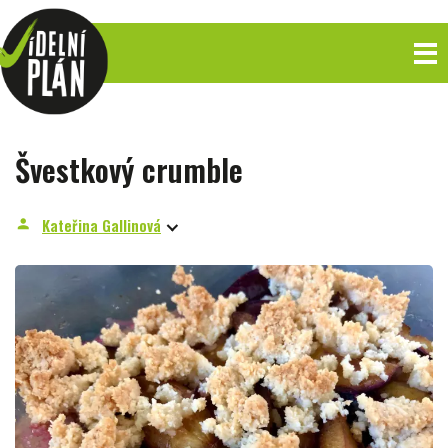
Švestkový crumble
Kateřina Gallinová
person