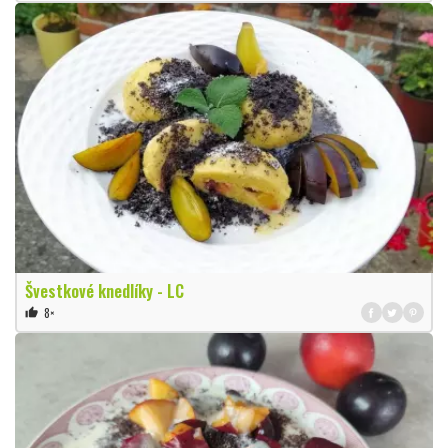
Švestkové knedlíky - LC
8×
thumb_up