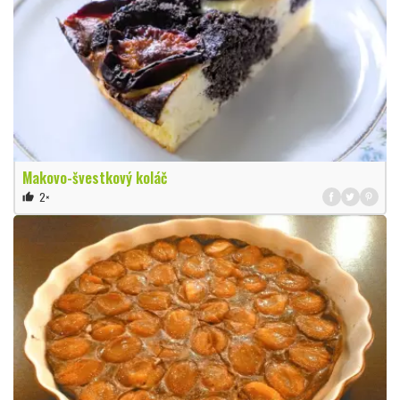
Makovo-švestkový koláč
2×
thumb_up