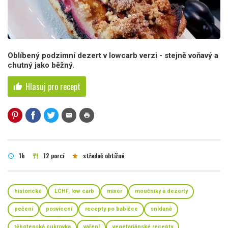
Oblíbený podzimní dezert v lowcarb verzi - stejně voňavý a
chutný jako běžný.
Hlasuj pro recept
thumb_up
mail
print
1h
12 porcí
středně obtížné
schedule
restaurant
star
historické
LCHF, low carb
mixér
moučníky a dezerty
pečení
posvícení
recepty po babičce
snídaně
těhotenská cukrovka
vaření
vegetariánské recepty