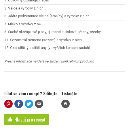
1. Obiloviny obsahující lepek
3. Vejce a výrobky z nich
5. Jádra podzemnice olejné (arašídy) a výrobky z nich
7. Mléko a výrobky z něj
8. Suché skořápkové plody, tj. mandle, lískové ořechy, ořechy
11. Sezamová semena (sezam) a výrobky z nich
12. Oxid siřičitý a siřičitany (ve vyšších koncentracích)
Přesné informace najdete ve složení konkrétních produktů
Líbil se vám recept? Sdílejte
Tiskněte
mail
print
Hlasuj pro recept
thumb_up