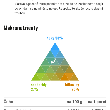
zlatova. Upečené těsto poznáme tak, že do něj zapíchneme špejli
po vyndání se na ní těsto nelepí. Respektujte zkušenosti s vlastní
troubou.
Makronutrienty
tuky
53
%
sacharidy
bílkoviny
27
%
20
%
Čeho
na 100 g
na 1 porci