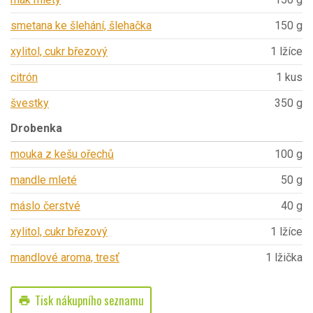
smetana ke šlehání, šlehačka
150 g
xylitol, cukr březový
1 lžíce
citrón
1 kus
švestky
350 g
Drobenka
mouka z kešu ořechů
100 g
mandle mleté
50 g
máslo čerstvé
40 g
xylitol, cukr březový
1 lžíce
mandlové aroma, tresť
1 lžička
Tisk nákupního seznamu
print