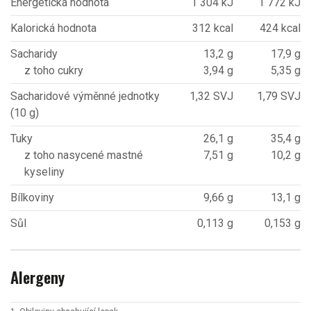
Energetická hodnota
1 304 kJ
1 772 kJ
Kalorická hodnota
312 kcal
424 kcal
Sacharidy
13,2 g
17,9 g
z toho cukry
3,94 g
5,35 g
Sacharidové výměnné jednotky
1,32 SVJ
1,79 SVJ
(10 g)
Tuky
26,1 g
35,4 g
z toho nasycené mastné
7,51 g
10,2 g
kyseliny
Bílkoviny
9,66 g
13,1 g
Sůl
0,113 g
0,153 g
Alergeny