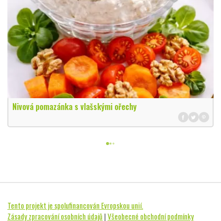
Nivová pomazánka s vlašskými ořechy
Tento projekt je spolufinancován Evropskou unií.
Zásady zpracování osobních údajů
|
Všeobecné obchodní podmínky