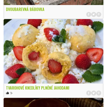
DVOUBAREVNÁ BÁBOVKA
TVAROHOVÉ KNEDLÍKY PLNĚNÉ JAHODAMI
1×
thumb_up