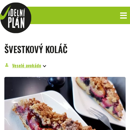
ŠVESTKOVÝ KOLÁČ
Veselé avokádo
person