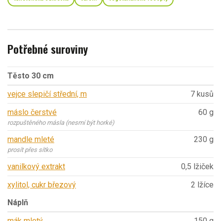
Potřebné suroviny
Těsto 30 cm
vejce slepičí střední, m
7 kusů
máslo čerstvé
60 g
rozpuštěného másla (nesmí být horké)
mandle mleté
230 g
prosít přes sítko
vanilkový extrakt
0,5 lžiček
xylitol, cukr březový
2 lžíce
Náplň
mák mletý
150 g