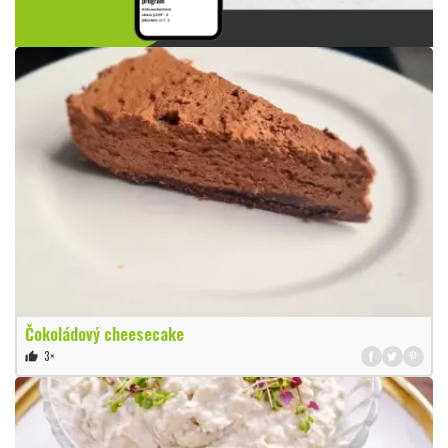
Čokoládový cheesecake
3×
thumb_up