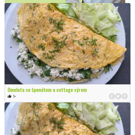
Omeleta se špenátem a cottage sýrem
1×
thumb_up