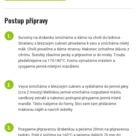
Postup přípravy
Suroviny na drobenku smícháme a dáme na chvíli do lednice.
Smetanu s březovým cukrem přivedeme k varu a vmícháme mletý
mák. Chvíli povaříme a dáme stranou. Nakonec ochutíme šťávou z
citrónu. Švestky zbavíme pecky a připravíme si do misky. Troubu
předehřejeme na 170-180°C. Formu vymažeme máslem a
vysypeme jemně mletými mandlemi.
Vejce smícháme s březovým cukrem a vyšleháme do jemné pěny
(cca 2 minuty) Metličkou jemně vmícháme rozpuštěné máslo,
vanilkový extrakt a nakonec postupně přisypeme jemně mleté
mandle. Těsto nalijeme do formy, lžíci sem tam přidáváme
makovou náplň a navrch švěstky.
Posypeme připravenou drobenkou a pečeme 20min na připravenou
teplotu. Poté jí snížíme na 160°C a pečeme dalších 20 min do