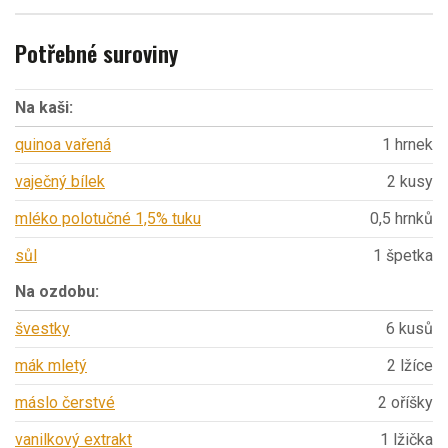
Potřebné suroviny
Na kaši:
quinoa vařená
1 hrnek
vaječný bílek
2 kusy
mléko polotučné 1,5% tuku
0,5 hrnků
sůl
1 špetka
Na ozdobu:
švestky
6 kusů
mák mletý
2 lžíce
máslo čerstvé
2 oříšky
vanilkový extrakt
1 lžička