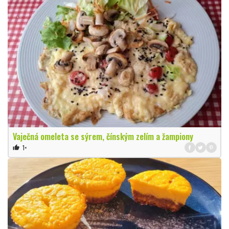
Vaječná omeleta se sýrem, čínským zelím a žampiony
1×
thumb_up