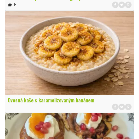
1×
thumb_up
Ovesná kaše s karamelizovaným banánem