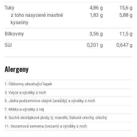
Tuky
4,86 g
15,6 g
z toho nasycené mastné
1,83 g
5,88 g
kyseliny
Bílkoviny
3,56 g
11,5 g
Sůl
0,201 g
0,647 g
Alergeny
1. Obiloviny obsahující lepek
3. Vejce a výrobky z nich
5. Jádra podzemnice olejné (arašídy) a výrobky z nich
7. Mléko a výrobky z něj
8. Suché skořápkové plody, tj. mandle, lískové ořechy, ořechy
11. Sezamová semena (sezam) a výrobky z nich