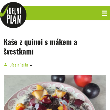
Kaše z quinoi s mákem a
švestkami
Jídelní plán
person