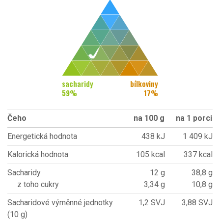
sacharidy
bílkoviny
59
%
17
%
Čeho
na 100 g
na 1 porci
Energetická hodnota
438 kJ
1 409 kJ
Kalorická hodnota
105 kcal
337 kcal
Sacharidy
12 g
38,8 g
z toho cukry
3,34 g
10,8 g
Sacharidové výměnné jednotky
1,2 SVJ
3,88 SVJ
(10 g)