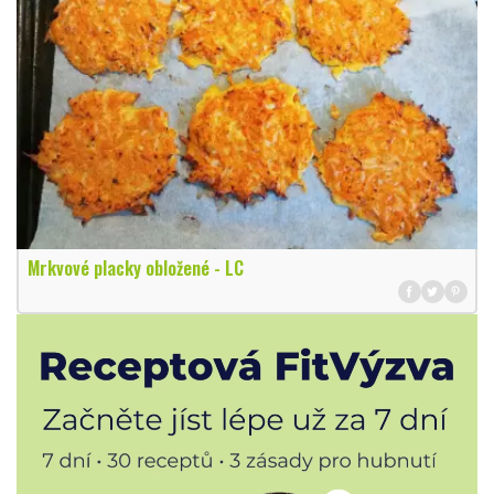
Mrkvové placky obložené - LC