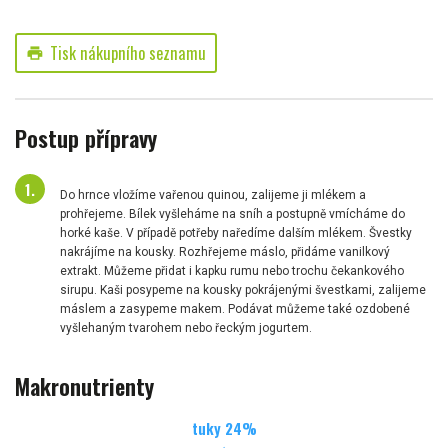
Tisk nákupního seznamu
print
Postup přípravy
Do hrnce vložíme vařenou quinou, zalijeme ji mlékem a
prohřejeme. Bílek vyšleháme na sníh a postupně vmícháme do
horké kaše. V případě potřeby naředíme dalším mlékem. Švestky
nakrájíme na kousky. Rozhřejeme máslo, přidáme vanilkový
extrakt. Můžeme přidat i kapku rumu nebo trochu čekankového
sirupu. Kaši posypeme na kousky pokrájenými švestkami, zalijeme
máslem a zasypeme makem. Podávat můžeme také ozdobené
vyšlehaným tvarohem nebo řeckým jogurtem.
Makronutrienty
tuky
24
%