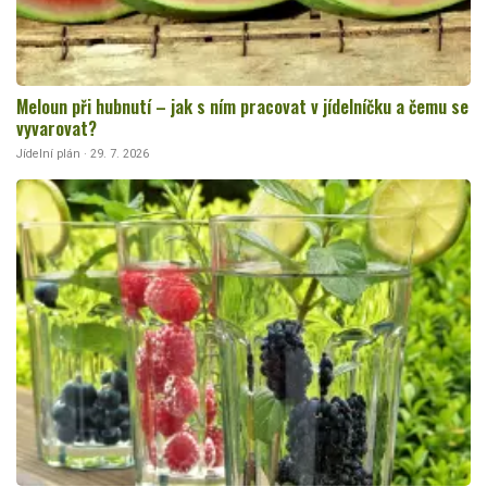
Meloun při hubnutí – jak s ním pracovat v jídelníčku a čemu se
vyvarovat?
Jídelní plán · 29. 7. 2026