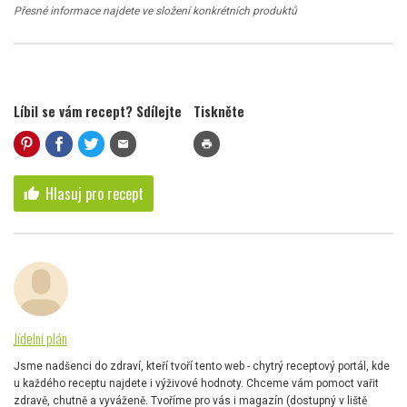
Přesné informace najdete ve složení konkrétních produktů
Líbil se vám recept? Sdílejte
Tiskněte
mail
print
Hlasuj pro recept
thumb_up
Jídelní plán
Jsme nadšenci do zdraví, kteří tvoří tento web - chytrý receptový portál, kde
u každého receptu najdete i výživové hodnoty. Chceme vám pomoct vařit
zdravě, chutně a vyváženě. Tvoříme pro vás i magazín (dostupný v liště