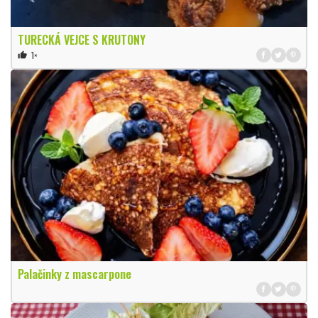
TURECKÁ VEJCE S KRUTONY
1×
thumb_up
Palačinky z mascarpone