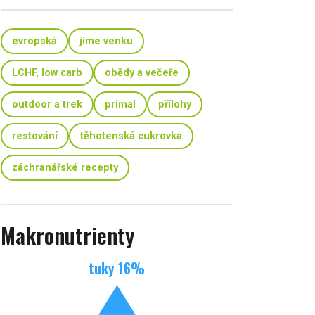
evropská
jíme venku
LCHF, low carb
obědy a večeře
outdoor a trek
primal
přílohy
restování
těhotenská cukrovka
záchranářské recepty
Makronutrienty
tuky
16
%