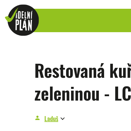
Restovaná kuř
zeleninou - L
Laduš
person