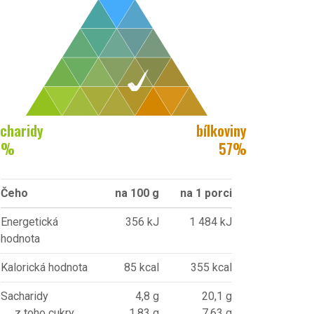
charidy
bílkoviny
7
%
57
%
Čeho
na 100 g
na 1 porci
Energetická
356 kJ
1 484 kJ
hodnota
Kalorická hodnota
85 kcal
355 kcal
Sacharidy
4,8 g
20,1 g
z toho cukry
1,83 g
7,63 g