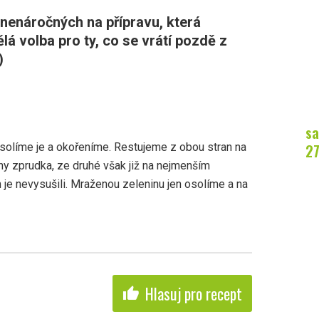
nenáročných na přípravu, která
lá volba pro ty, co se vrátí pozdě z
)
sa
2
 osolíme je a okořeníme. Restujeme z obou stran na
y zprudka, ze druhé však již na nejmenším
je nevysušili. Mraženou zeleninu jen osolíme a na
Hlasuj pro recept
thumb_up