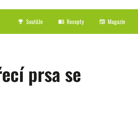
Soutěže
Recepty
Magazín
emoji_events
menu_book
newspaper
ecí prsa se
C