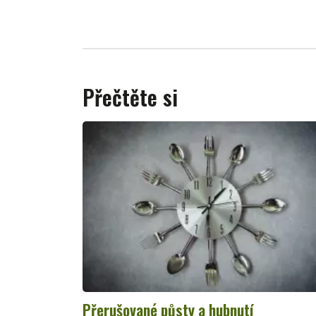
Přečtěte si
Přerušované půsty a hubnutí