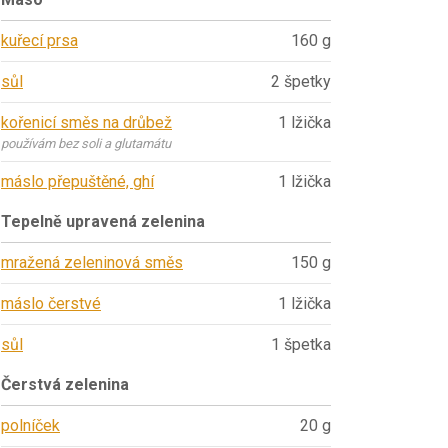
kuřecí prsa
160 g
sůl
2 špetky
kořenicí směs na drůbež
1 lžička
používám bez soli a glutamátu
máslo přepuštěné, ghí
1 lžička
Tepelně upravená zelenina
mražená zeleninová směs
150 g
máslo čerstvé
1 lžička
sůl
1 špetka
Čerstvá zelenina
polníček
20 g