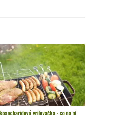
kosacharidová grilovačka - co na ní