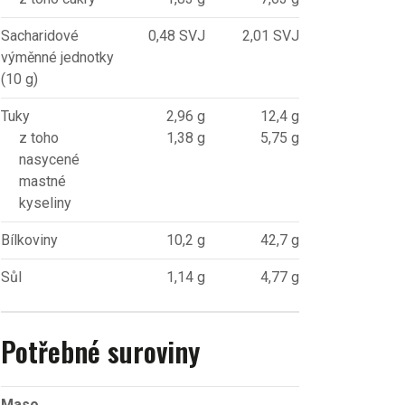
Sacharidové
0,48 SVJ
2,01 SVJ
výměnné jednotky
(10 g)
Tuky
2,96 g
12,4 g
z toho
1,38 g
5,75 g
nasycené
mastné
kyseliny
Bílkoviny
10,2 g
42,7 g
Sůl
1,14 g
4,77 g
Potřebné suroviny
Maso