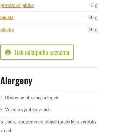
granátové jablko
15 g
rajčata
30 g
okurka
30 g
Tisk nákupního seznamu
print
Alergeny
1. Obiloviny obsahující lepek
3. Vejce a výrobky z nich
5. Jádra podzemnice olejné (arašídy) a výrobky
z nich