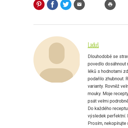
mail
print
Laduš
Dlouhodobě se strav
povedlo dosáhnout r
léků s hodnotami zd
podařilo zhubnout. 
varianty. Rovněž vel
mouky. Moje recepty
psát velmi podrobně,
Do každého receptu 
výsledek perfektní.
Prosím, nekopírujte 