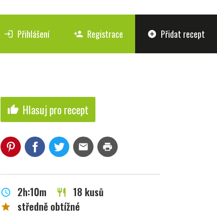
Přihlášení
Registrace
Přidat recept
login
person_add
add_circle
Hlasuj pro recept
thumb_up
mail
print
2h:10m
18 kusů
schedule
restaurant
středně obtížné
star