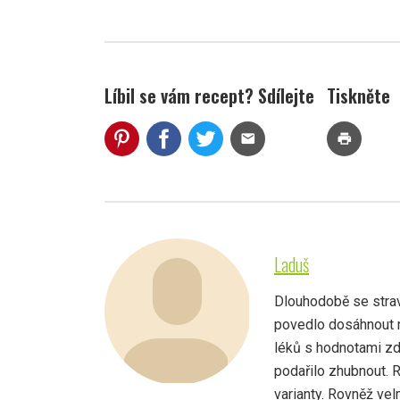
Líbil se vám recept? Sdílejte
Tiskněte
mail
print
Laduš
Dlouhodobě se strav
povedlo dosáhnout r
léků s hodnotami zd
podařilo zhubnout. 
varianty. Rovněž vel