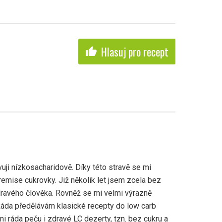
Hlasuj pro recept
thumb_up
uji nízkosacharidově. Díky této stravě se mi
emise cukrovky. Již několik let jsem zcela bez
ravého člověka. Rovněž se mi velmi výrazně
Ráda předělávám klasické recepty do low carb
mi ráda peču i zdravé LC dezerty, tzn. bez cukru a