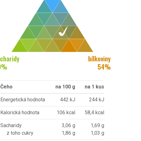
charidy
bílkoviny
0
%
54
%
Čeho
na 100 g
na 1 kus
Energetická hodnota
442 kJ
244 kJ
Kalorická hodnota
106 kcal
58,4 kcal
Sacharidy
3,06 g
1,69 g
z toho cukry
1,86 g
1,03 g