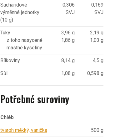
Sacharidové
0,306
0,169
výměnné jednotky
SVJ
SVJ
(10 g)
Tuky
3,96 g
2,19 g
z toho nasycené
1,86 g
1,03 g
mastné kyseliny
Bílkoviny
8,14 g
4,5 g
Sůl
1,08 g
0,598 g
Potřebné suroviny
Chléb
tvaroh měkký, vanička
500 g