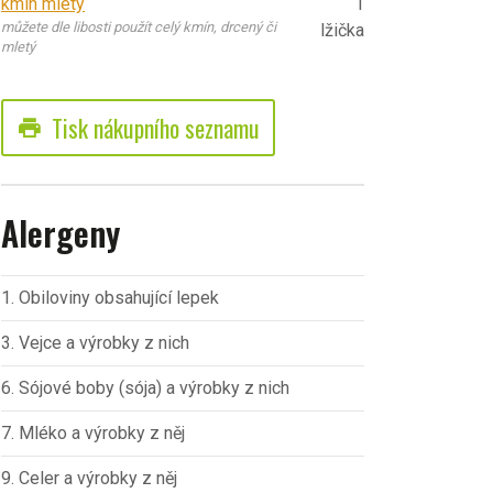
kmín mletý
1
můžete dle libosti použít celý kmín, drcený či
lžička
mletý
Tisk nákupního seznamu
print
Alergeny
1. Obiloviny obsahující lepek
3. Vejce a výrobky z nich
6. Sójové boby (sója) a výrobky z nich
7. Mléko a výrobky z něj
9. Celer a výrobky z něj