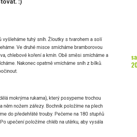
tovat. :)
ů vyšleháme tuhý sníh. Žloutky s tvarohem a solí
leháme. Ve druhé misce smícháme bramborovou
sa
čiva, chlebové koření a kmín. Obě směsi smícháme a
2
ícháme. Nakonec opatrně vmícháme sníh z bílků.
očinout.
 dělá mokrýma rukama), který posypeme trochou
na něm nožem zářezy. Bochník položíme na plech
íme do předehřáté trouby. Pečeme na 180 stupňů
 Po upečení položíme chléb na utěrku, aby vysála