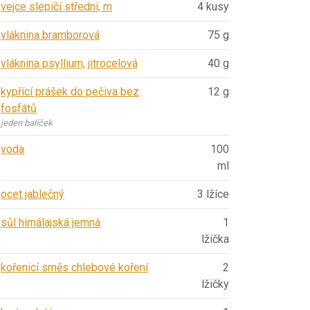
vejce slepičí střední, m
4 kusy
vláknina bramborová
75 g
vláknina psyllium, jitrocelová
40 g
kypřící prášek do pečiva bez
12 g
fosfátů
jeden balíček
voda
100
ml
ocet jablečný
3 lžíce
sůl himálajská jemná
1
lžička
kořenicí směs chlebové koření
2
lžičky