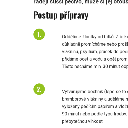
raději sušší pečivo, může si jej otous
Postup přípravy
Oddělíme žloutky od bílků. Z bílk
důkladně promícháme nebo proš
vlákninu, psyllium, prášek do pe
přidáme ocet a vodu a opět prom
Těsto necháme min. 30 minut odp
Vytvarujeme bochník (lépe se to
bramborové vlákniny a uděláme 
vyložený pečícím papírem a vlož
90 minut nebo podle typu trouby.
přebytečnou vlhkost.