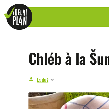
Chléb à la Šu
Laduš
person