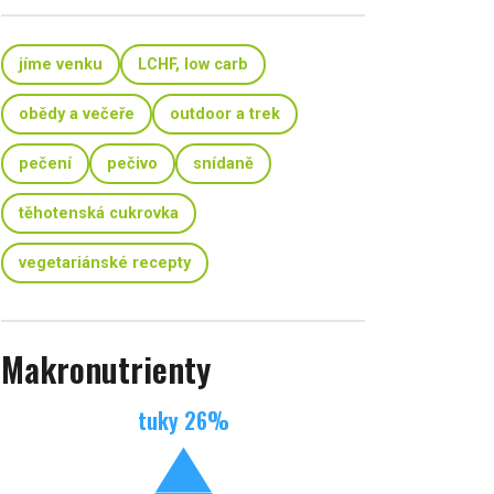
jíme venku
LCHF, low carb
obědy a večeře
outdoor a trek
pečení
pečivo
snídaně
těhotenská cukrovka
vegetariánské recepty
Makronutrienty
tuky
26
%