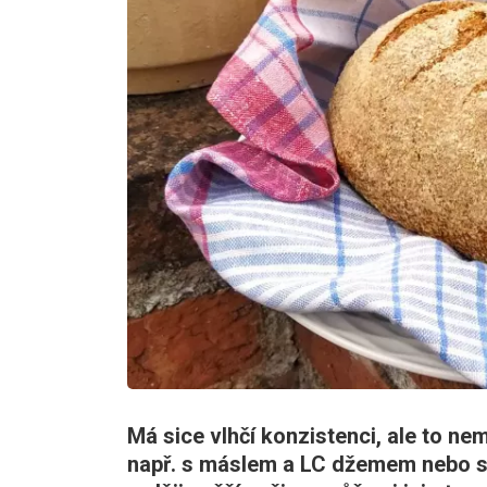
Má sice vlhčí konzistenci, ale to ne
např. s máslem a LC džemem nebo 