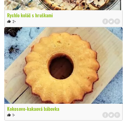
Rychlo koláč s hruškami
2×
thumb_up
Kokosovo-kakaová bábovka
1×
thumb_up