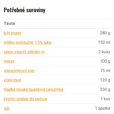
Potřebné suroviny
Těsto
bílý jogurt
280 g
mléko polotučné 1,5% tuku
150 ml
vejce slepičí střední, m
2 kusy
mrkev
100 g
slunečnicový olej
75 ml
včelí med
120 g
hladká mouka špaldová celozrnná
350 g
kypřící prášek do pečiva
1 kus
sůl
1 špetka