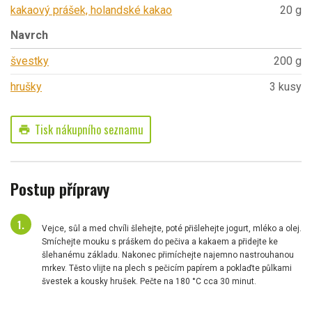
kakaový prášek, holandské kakao
20 g
Navrch
švestky
200 g
hrušky
3 kusy
Tisk nákupního seznamu
print
Postup přípravy
Vejce, sůl a med chvíli šlehejte, poté přišlehejte jogurt, mléko a olej.
Smíchejte mouku s práškem do pečiva a kakaem a přidejte ke
šlehanému základu. Nakonec přimíchejte najemno nastrouhanou
mrkev. Těsto vlijte na plech s pečicím papírem a poklaďte půlkami
švestek a kousky hrušek. Pečte na 180 °C cca 30 minut.