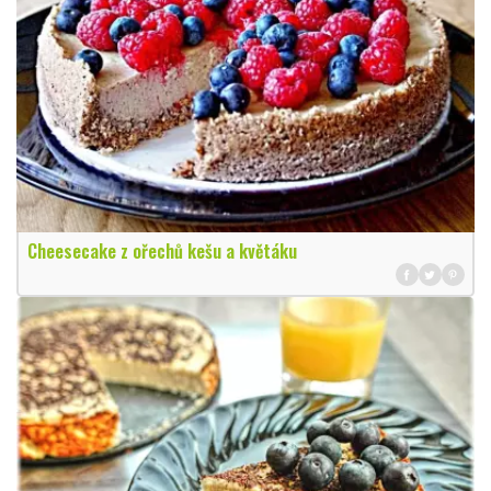
Cheesecake z ořechů kešu a květáku