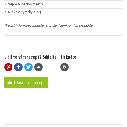
3. Vejce a výrobky z nich
7. Mléko a výrobky z něj
Přesné informace najdete ve složení konkrétních produktů
Líbil se vám recept? Sdílejte
Tiskněte
mail
print
Hlasuj pro recept
thumb_up