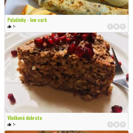
Palačinky - low carb
1×
thumb_up
Vločková dobrota
1×
thumb_up