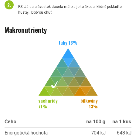
PS: Já dala švestek docela málo a je to škoda, klidně poklaďte
hustěji. Dobrou chuť.
Makronutrienty
tuky
16
%
sacharidy
bílkoviny
71
%
13
%
Čeho
na 100 g
na 1 kus
Energetická hodnota
704 kJ
648 kJ