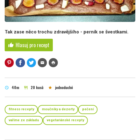
Tak zase něco trochu zdravějšího - perník se švestkami.
Hlasuj pro recept
thumb_up
mail
print
40m
20 kusů
jednoduché
schedule
restaurant
star
fitness recepty
moučníky a dezerty
pečení
vaříme ze základu
vegetariánské recepty