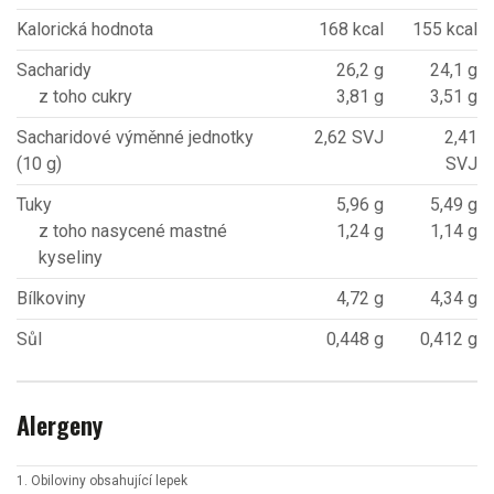
Kalorická hodnota
168 kcal
155 kcal
Sacharidy
26,2 g
24,1 g
z toho cukry
3,81 g
3,51 g
Sacharidové výměnné jednotky
2,62 SVJ
2,41
(10 g)
SVJ
Tuky
5,96 g
5,49 g
z toho nasycené mastné
1,24 g
1,14 g
kyseliny
Bílkoviny
4,72 g
4,34 g
Sůl
0,448 g
0,412 g
Alergeny
1. Obiloviny obsahující lepek