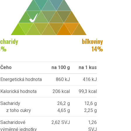
charidy
bílkoviny
4
%
14
%
Čeho
na 100 g
na 1 kus
Energetická hodnota
860 kJ
416 kJ
Kalorická hodnota
206 kcal
99,3 kcal
Sacharidy
26,2 g
12,6 g
z toho cukry
4,65 g
2,25 g
Sacharidové
2,62 SVJ
1,26
výměnné jednotky
SVJ