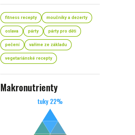
fitness recepty
moučníky a dezerty
oslava
párty
párty pro děti
pečení
vaříme ze základu
vegetariánské recepty
Makronutrienty
tuky
22
%