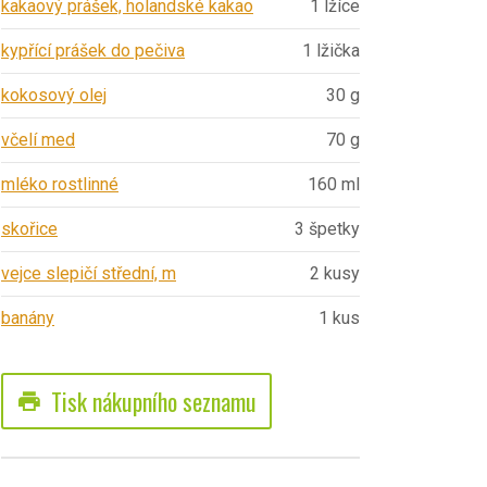
kakaový prášek, holandské kakao
1 lžíce
kypřící prášek do pečiva
1 lžička
kokosový olej
30 g
včelí med
70 g
mléko rostlinné
160 ml
skořice
3 špetky
vejce slepičí střední, m
2 kusy
banány
1 kus
Tisk nákupního seznamu
print