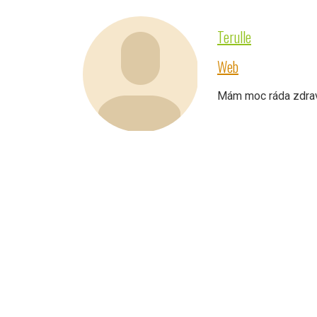
Terulle
Web
Mám moc ráda zdravé 