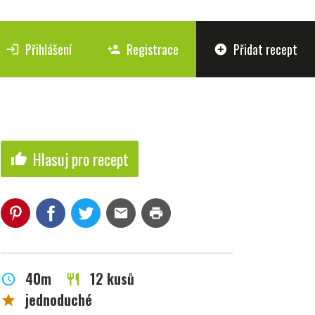
Přihlášení
Registrace
Přidat recept
login
person_add
add_circle
Hlasuj pro recept
thumb_up
mail
print
40m
12 kusů
schedule
restaurant
jednoduché
star