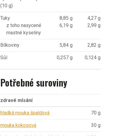
(10 g)
Tuky
8,85 g
4,27 g
z toho nasycené
6,19 g
2,99 g
mastné kyseliny
Bílkoviny
5,84 g
2,82 g
Sůl
0,257 g
0,124 g
Potřebné suroviny
zdravé mlsání
hladká mouka špaldová
70 g
mouka kokosová
30 g