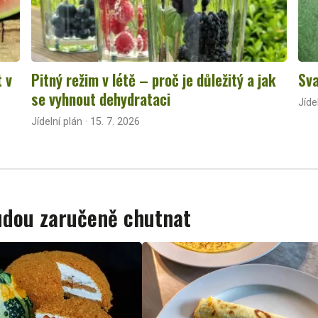
t v
Pitný režim v létě – proč je důležitý a jak
Sva
se vyhnout dehydrataci
Jíde
Jídelní plán · 15. 7. 2026
budou zaručeně chutnat