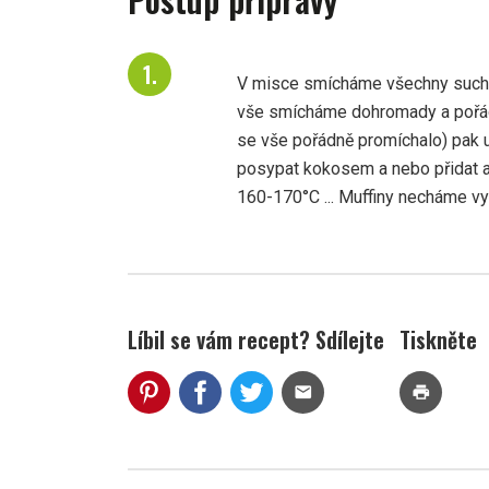
V misce smícháme všechny suché 
vše smícháme dohromady a pořád
se vše pořádně promíchalo) pak u
posypat kokosem a nebo přidat a
160-170°C ... Muffiny necháme v
Líbil se vám recept? Sdílejte
Tiskněte
mail
print