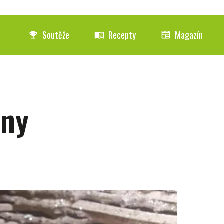
Soutěže
Recepty
Magazín
emoji_events
menu_book
newspaper
iny