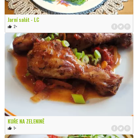
Jarní salát - LC
2×
thumb_up
KUŘE NA ZELENINĚ
1×
thumb_up