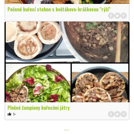
Pečené kuřecí stehno s květákovo-hráškovou "rýží"
Plněné žampiony kuřecími játry
1×
thumb_up