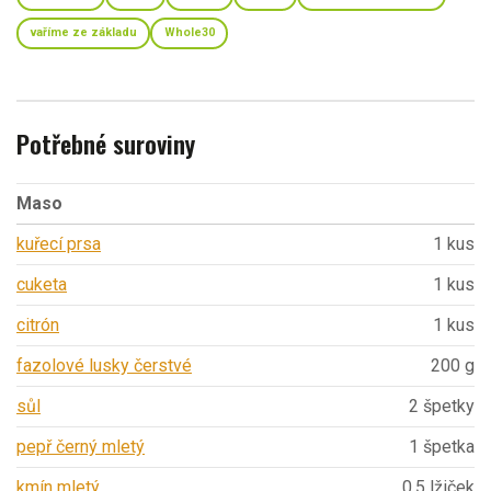
vaříme ze základu
Whole30
Potřebné suroviny
Maso
kuřecí prsa
1 kus
cuketa
1 kus
citrón
1 kus
fazolové lusky čerstvé
200 g
sůl
2 špetky
pepř černý mletý
1 špetka
kmín mletý
0,5 lžiček