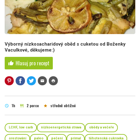
Výborný nízkosacharidový oběd s cuketou od Boženky
Vaculkové, děkujeme:)
Hlasuj pro recept
thumb_up
mail
print
1h
2 porce
středně obtížné
schedule
restaurant
star
LCHF, low carb
nízkoenergetická strava
obědy a večeře
orestování
paleo
pečení
primal
těhotenská cukrovka