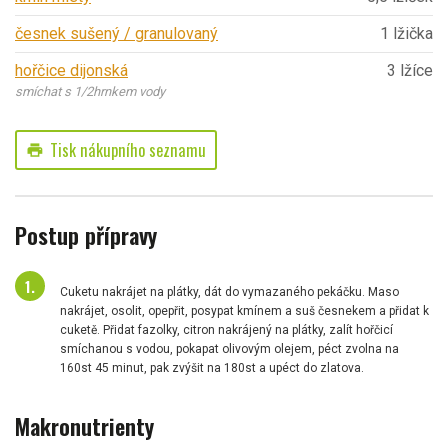
česnek sušený / granulovaný
1 lžička
hořčice dijonská
3 lžíce
smíchat s 1/2hrnkem vody
Tisk nákupního seznamu
print
Postup přípravy
Cuketu nakrájet na plátky, dát do vymazaného pekáčku. Maso
nakrájet, osolit, opepřit, posypat kmínem a suš česnekem a přidat k
cuketě. Přidat fazolky, citron nakrájený na plátky, zalít hořčicí
smíchanou s vodou, pokapat olivovým olejem, péct zvolna na
160st 45 minut, pak zvýšit na 180st a upéct do zlatova.
Makronutrienty