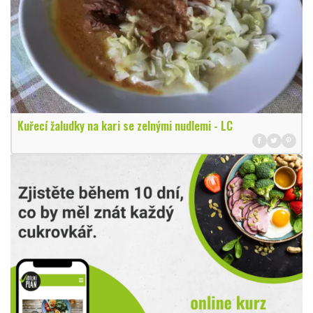
Kuřecí žaludky na kari se zelnými nudlemi - LC