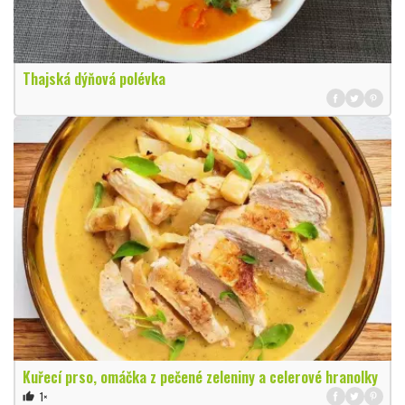
Thajská dýňová polévka
Kuřecí prso, omáčka z pečené zeleniny a celerové hranolky
1×
thumb_up