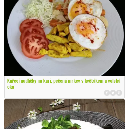
Kuřecí nudličky na kari, pečená mrkev s květákem a volská
oka