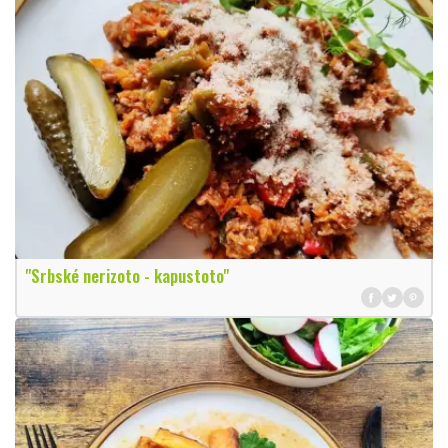
"Srbské nerizoto - kapustoto"