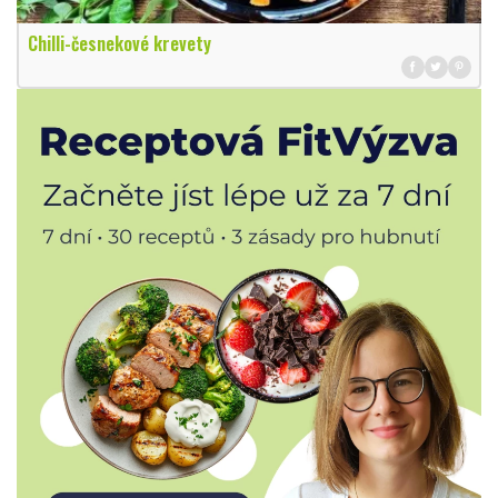
Chilli-česnekové krevety