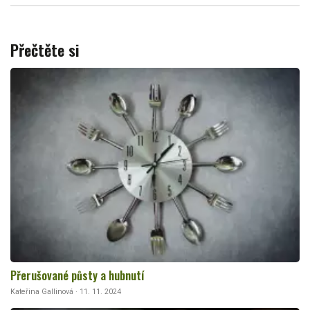
Přečtěte si
Přerušované půsty a hubnutí
Kateřina Gallinová · 11. 11. 2024