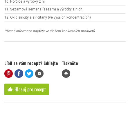
10. Hořčice a výrobky z ní
11. Sezamová semena (sezam) a výrobky z nich
12. Oxid siřičitý a siřičitany (ve vyšších koncentracích)
Přesné informace najdete ve složení konkrétních produktů
Líbil se vám recept? Sdílejte
Tiskněte
mail
print
Hlasuj pro recept
thumb_up