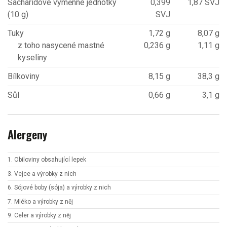
Sacharidové výměnné jednotky
0,399
1,87 SVJ
(10 g)
SVJ
Tuky
1,72 g
8,07 g
z toho nasycené mastné
0,236 g
1,11 g
kyseliny
Bílkoviny
8,15 g
38,3 g
Sůl
0,66 g
3,1 g
Alergeny
1. Obiloviny obsahující lepek
3. Vejce a výrobky z nich
6. Sójové boby (sója) a výrobky z nich
7. Mléko a výrobky z něj
9. Celer a výrobky z něj