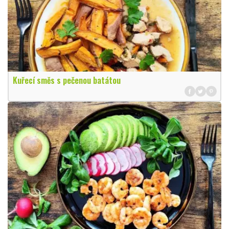
Kuřecí směs s pečenou batátou