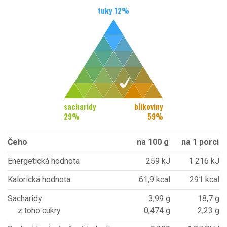
tuky
12
%
sacharidy
bílkoviny
29
%
59
%
Čeho
na 100 g
na 1 porci
Energetická hodnota
259 kJ
1 216 kJ
Kalorická hodnota
61,9 kcal
291 kcal
Sacharidy
3,99 g
18,7 g
z toho cukry
0,474 g
2,23 g