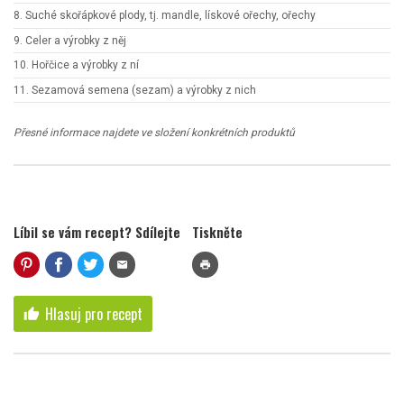
8. Suché skořápkové plody, tj. mandle, lískové ořechy, ořechy
9. Celer a výrobky z něj
10. Hořčice a výrobky z ní
11. Sezamová semena (sezam) a výrobky z nich
Přesné informace najdete ve složení konkrétních produktů
Líbil se vám recept? Sdílejte
Tiskněte
mail
print
Hlasuj pro recept
thumb_up