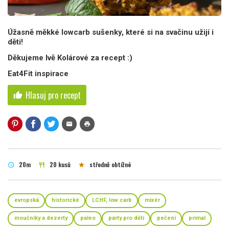
Úžasně měkké lowcarb sušenky, které si na svačinu užijí i
děti!
Děkujeme Ivě Kolárové za recept :)
Eat4Fit inspirace
Hlasuj pro recept
thumb_up
mail
print
20m
20 kusů
středně obtížné
schedule
restaurant
star
evropská
historické
LCHF, low carb
mixér
moučníky a dezerty
paleo
párty pro děti
pečení
primal