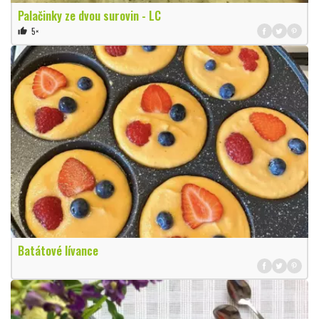
Palačinky ze dvou surovin - LC
5×
thumb_up
Batátové lívance