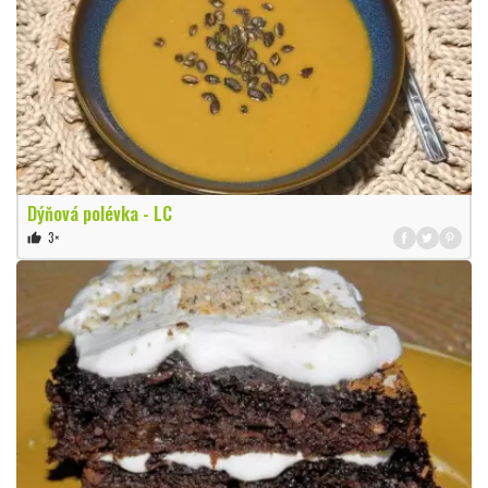
Dýňová polévka - LC
3×
thumb_up