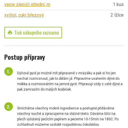
vejce slepičí střední, m
1 kus
xylitol, cukr březový
2 lžíce
Tisk nákupního seznamu
print
Postup přípravy
Dýňové pyré je možné mít připravené v mrazáku a pak si ho jen
nechat rozmrznout, jak to dělám já. Připravíme uvařením dýně do
měkka a rozmixováním na jemné pyré. Připravuji vždy z celé dýně a
pak zamrazím do malých krabiček.
Smícháme všechny mokré ingredience a postupně přidáváme
všechny suché a zpracujeme na vláčné těsto. Dáváme lžící na
plech vyložený pečícím papírem a pečeme 10-15min na 180C. Po
zchladnutí můžeme ozdobit rozpuštěnou čokoládou.