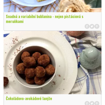
Snadná a variabilní bublanina - nejen pistáciová s
meruňkami
Čokoládovo-avokádové lanýže