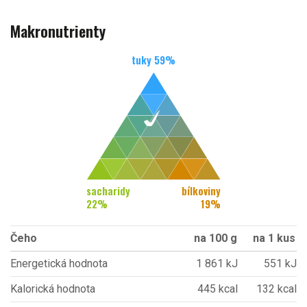
Makronutrienty
tuky
59
%
sacharidy
bílkoviny
22
%
19
%
Čeho
na 100 g
na 1 kus
Energetická hodnota
1 861 kJ
551 kJ
Kalorická hodnota
445 kcal
132 kcal