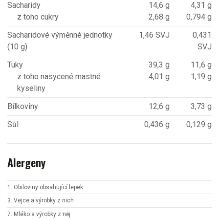
Sacharidy
14,6 g
4,31 g
z toho cukry
2,68 g
0,794 g
Sacharidové výměnné jednotky
1,46 SVJ
0,431
(10 g)
SVJ
Tuky
39,3 g
11,6 g
z toho nasycené mastné
4,01 g
1,19 g
kyseliny
Bílkoviny
12,6 g
3,73 g
Sůl
0,436 g
0,129 g
Alergeny
1. Obiloviny obsahující lepek
3. Vejce a výrobky z nich
7. Mléko a výrobky z něj