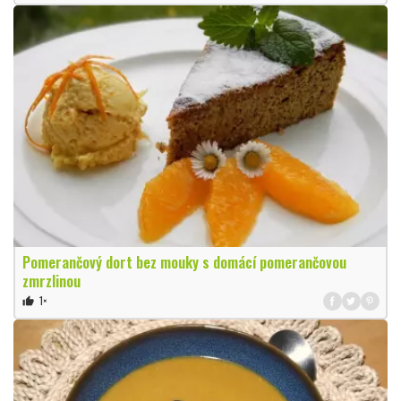
Pomerančový dort bez mouky s domácí pomerančovou
zmrzlinou
1×
thumb_up