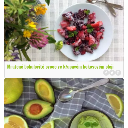
Mražené bobulovité ovoce ve křupavém kokosovém oleji