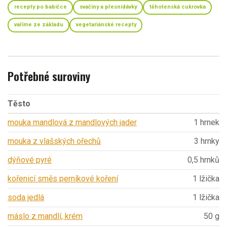
recepty po babičce
svačiny a přesnídávky
těhotenská cukrovka
vaříme ze základu
vegetariánské recepty
Potřebné suroviny
Těsto
mouka mandlová z mandlových jader
1 hrnek
mouka z vlašských ořechů
3 hrnky
dýňové pyré
0,5 hrnků
kořenicí směs perníkové koření
1 lžička
soda jedlá
1 lžička
máslo z mandlí, krém
50 g