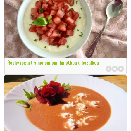
Řecký jogurt s melounem, limetkou a bazalkou