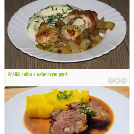
Králičí rolka s celerovým pyré