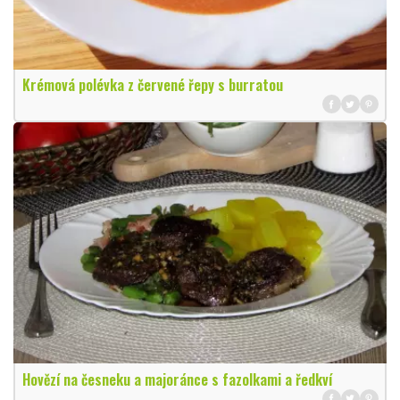
Krémová polévka z červené řepy s burratou
Hovězí na česneku a majoránce s fazolkami a ředkví