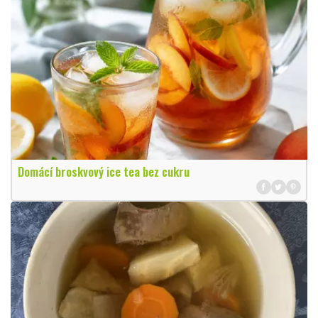
Domácí broskvový ice tea bez cukru