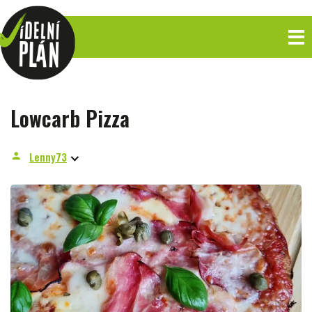
Lowcarb Pizza
Lenny73
person