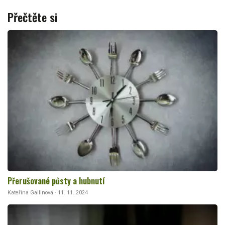
Přečtěte si
Přerušované půsty a hubnutí
Kateřina Gallinová · 11. 11. 2024