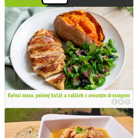
Kuřecí maso, pečený batát a salátek s ovocným dresingem