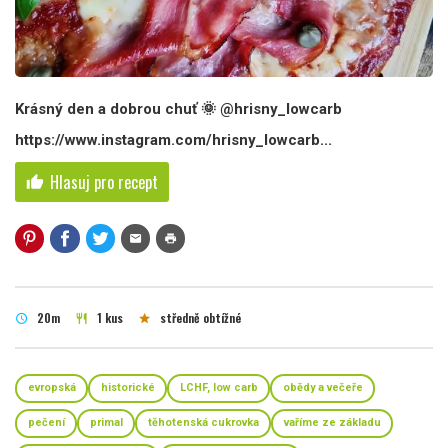
Krásný den a dobrou chuť 🌞 @hrisny_lowcarb
https://www.instagram.com/hrisny_lowcarb...
Hlasuj pro recept
thumb_up
mail
print
20m
1 kus
středně obtížné
schedule
restaurant
star
evropská
historické
LCHF, low carb
obědy a večeře
pečení
primal
těhotenská cukrovka
vaříme ze základu