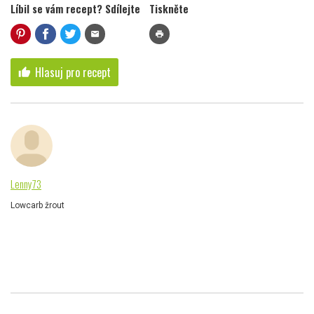
Líbil se vám recept? Sdílejte
Tiskněte
mail
print
Hlasuj pro recept
thumb_up
Lenny73
Lowcarb žrout