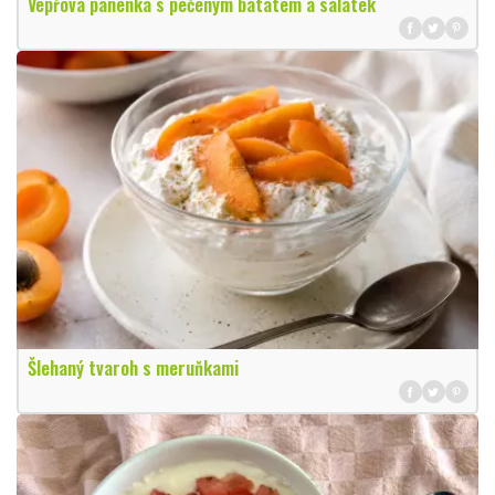
Vepřová panenka s pečeným batátem a salátek
Šlehaný tvaroh s meruňkami