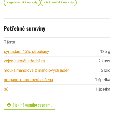
vegetariánské recepty
záchranářské recepty
Potřebné suroviny
Těsto
sýr eidam 45%, strouhaný
125 g
vejce slepičí střední, m
2 kusy
mouka mandlová z mandlových jader
5 lžic
oregano, dobromysl sušená
1 špetka
sůl
1 špetka
Tisk nákupního seznamu
print