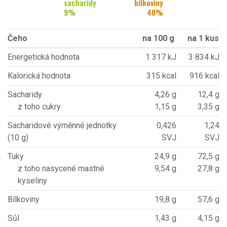
sacharidy
bílkoviny
9
%
40
%
Čeho
na 100 g
na 1 kus
Energetická hodnota
1 317 kJ
3 834 kJ
Kalorická hodnota
315 kcal
916 kcal
Sacharidy
4,26 g
12,4 g
z toho cukry
1,15 g
3,35 g
Sacharidové výměnné jednotky
0,426
1,24
(10 g)
SVJ
SVJ
Tuky
24,9 g
72,5 g
z toho nasycené mastné
9,54 g
27,8 g
kyseliny
Bílkoviny
19,8 g
57,6 g
Sůl
1,43 g
4,15 g