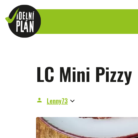
LC Mini Pizzy
Lenny73
person