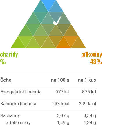
charidy
bílkoviny
%
43
%
Čeho
na 100 g
na 1 kus
Energetická hodnota
977 kJ
875 kJ
Kalorická hodnota
233 kcal
209 kcal
Sacharidy
5,07 g
4,54 g
z toho cukry
1,49 g
1,34 g