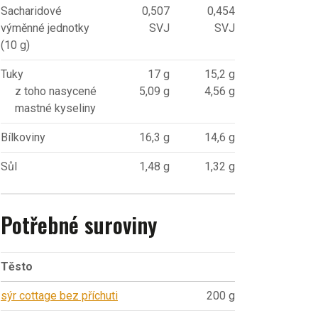
Sacharidové
0,507
0,454
výměnné jednotky
SVJ
SVJ
(10 g)
Tuky
17 g
15,2 g
z toho nasycené
5,09 g
4,56 g
mastné kyseliny
Bílkoviny
16,3 g
14,6 g
Sůl
1,48 g
1,32 g
Potřebné suroviny
Těsto
sýr cottage bez příchuti
200 g