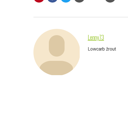
Lenny73
Lowcarb žrout