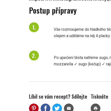
Postup přípravy
Vše rozmixujeme do hladkého tě
olejem a uděláme na něj 4 placky
Po upečení těsta natřeme sugo,
mozzarella ✓ sugo (kečup) ✓ rajč
Líbil se vám recept? Sdílejte
Tiskněte
mail
print