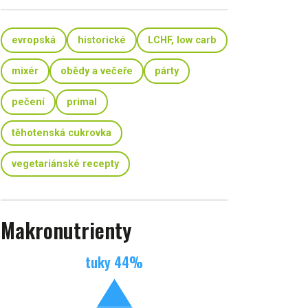
evropská
historické
LCHF, low carb
mixér
obědy a večeře
párty
pečení
primal
těhotenská cukrovka
vegetariánské recepty
Makronutrienty
tuky
44
%