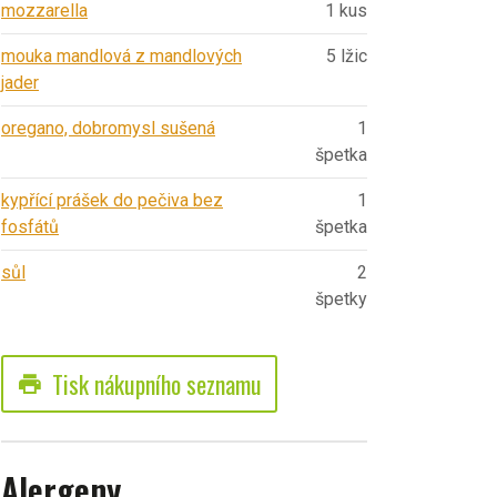
mozzarella
1 kus
mouka mandlová z mandlových
5 lžic
jader
oregano, dobromysl sušená
1
špetka
kypřící prášek do pečiva bez
1
fosfátů
špetka
sůl
2
špetky
Tisk nákupního seznamu
print
Alergeny