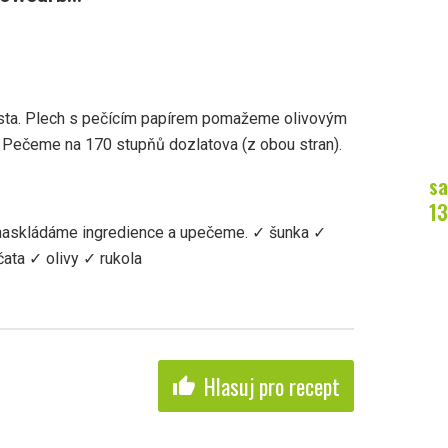
sta. Plech s pečícím papírem pomažeme olivovým
. Pečeme na 170 stupňů dozlatova (z obou stran).
sa
13
 naskládáme ingredience a upečeme. ✓ šunka ✓
ata ✓ olivy ✓ rukola
Hlasuj pro recept
thumb_up