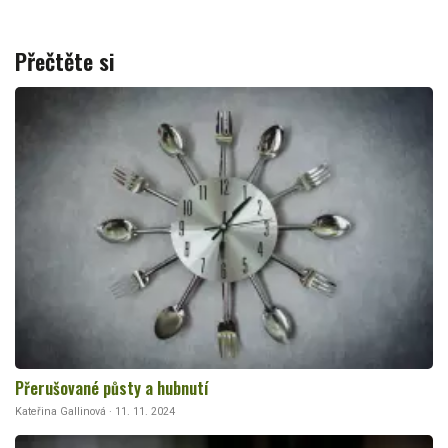
Přečtěte si
Přerušované půsty a hubnutí
Kateřina Gallinová · 11. 11. 2024