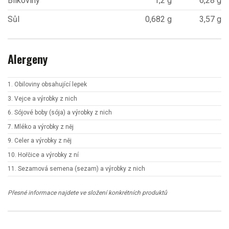
Bílkoviny
1,2 g
6,28 g
Sůl
0,682 g
3,57 g
Alergeny
1. Obiloviny obsahující lepek
3. Vejce a výrobky z nich
6. Sójové boby (sója) a výrobky z nich
7. Mléko a výrobky z něj
9. Celer a výrobky z něj
10. Hořčice a výrobky z ní
11. Sezamová semena (sezam) a výrobky z nich
Přesné informace najdete ve složení konkrétních produktů