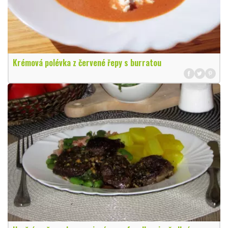
Krémová polévka z červené řepy s burratou