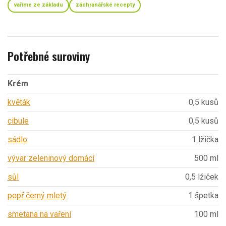
vaříme ze základu
záchranářské recepty
Potřebné suroviny
Krém
květák
0,5 kusů
cibule
0,5 kusů
sádlo
1 lžička
vývar zeleninový domácí
500 ml
sůl
0,5 lžiček
pepř černý mletý
1 špetka
smetana na vaření
100 ml