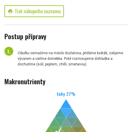
Tisk nákupního seznamu
print
Postup přípravy
Cibulku osmažíme na másle dozlatova, přidáme květák, zalijeme
vývarem a vaříme doměkka. Poté rozmixujeme dohladka a
dochutíme (solí, pepřem, chilli, smetanou).
Makronutrienty
tuky
27
%