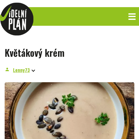
Květákový krém
Lenny73
person