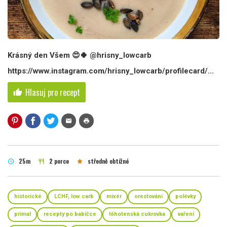
Krásný den Všem 😍🍀 @hrisny_lowcarb
https://www.instagram.com/hrisny_lowcarb/profilecard/...
Hlasuj pro recept
thumb_up
mail
print
25m
2 porce
středně obtížné
schedule
restaurant
star
historické
LCHF, low carb
mixér
orestování
polévky
primal
recepty po babičce
těhotenská cukrovka
vaření