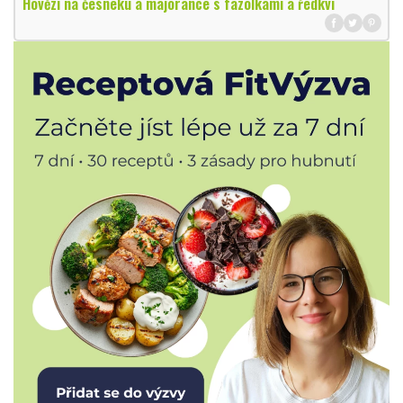
Hovězí na česneku a majoránce s fazolkami a ředkví