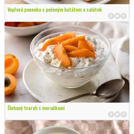
Vepřová panenka s pečeným batátem a salátek
Šlehaný tvaroh s meruňkami