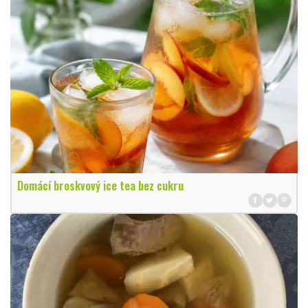
Domácí broskvový ice tea bez cukru