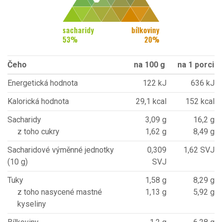
sacharidy
bílkoviny
53
%
20
%
Čeho
na 100 g
na 1 porci
Energetická hodnota
122 kJ
636 kJ
Kalorická hodnota
29,1 kcal
152 kcal
Sacharidy
3,09 g
16,2 g
z toho cukry
1,62 g
8,49 g
Sacharidové výměnné jednotky
0,309
1,62 SVJ
(10 g)
SVJ
Tuky
1,58 g
8,29 g
z toho nasycené mastné
1,13 g
5,92 g
kyseliny