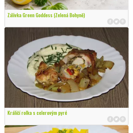
Zálivka Green Goddess (Zelená Bohyně)
Králičí rolka s celerovým pyré