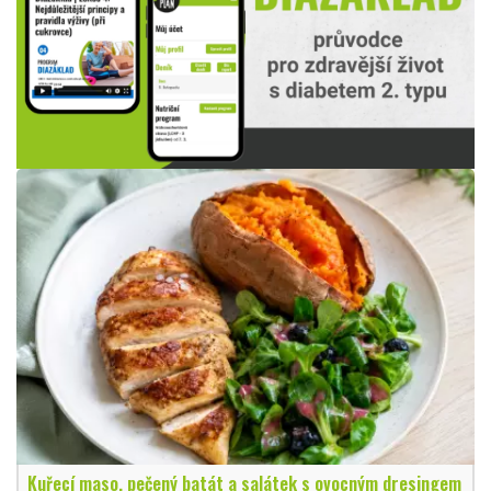
Kuřecí maso, pečený batát a salátek s ovocným dresingem