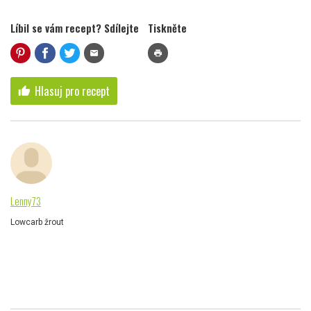
Líbil se vám recept? Sdílejte
Tiskněte
mail
print
Hlasuj pro recept
thumb_up
Lenny73
Lowcarb žrout