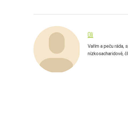
Oli
Vařím a peču ráda, s
nízkosacharidově, člo