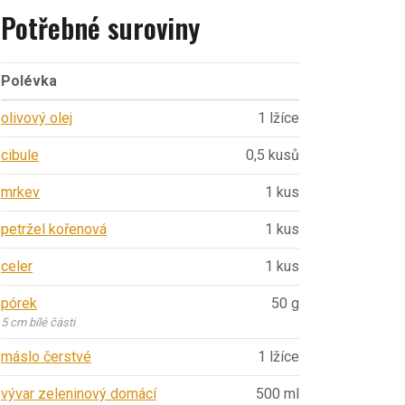
Potřebné suroviny
Polévka
olivový olej
1 lžíce
cibule
0,5 kusů
mrkev
1 kus
petržel kořenová
1 kus
celer
1 kus
pórek
50 g
5 cm bílé části
máslo čerstvé
1 lžíce
vývar zeleninový domácí
500 ml