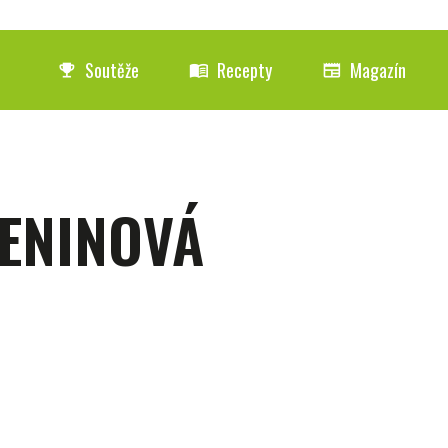
Soutěže
Recepty
Magazín
emoji_events
menu_book
newspaper
ENINOVÁ