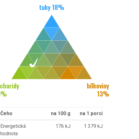
tuky
18
%
charidy
bílkoviny
9
%
13
%
Čeho
na 100 g
na 1 porci
Energetická
176 kJ
1 379 kJ
hodnota