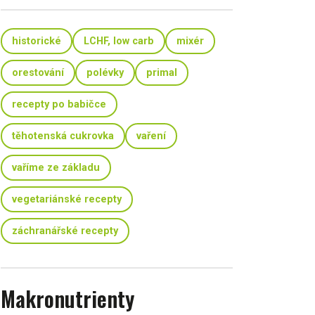
historické
LCHF, low carb
mixér
orestování
polévky
primal
recepty po babičce
těhotenská cukrovka
vaření
vaříme ze základu
vegetariánské recepty
záchranářské recepty
Makronutrienty