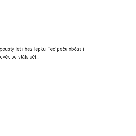
pousty let i bez lepku. Teď peču občas i
věk se stále učí...