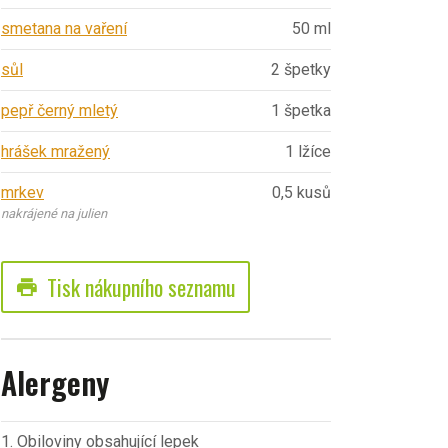
smetana na vaření
50 ml
sůl
2 špetky
pepř černý mletý
1 špetka
hrášek mražený
1 lžíce
mrkev
0,5 kusů
nakrájené na julien
Tisk nákupního seznamu
print
Alergeny
1. Obiloviny obsahující lepek