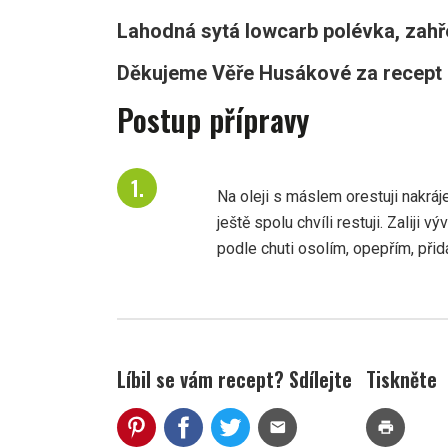
Lahodná sytá lowcarb polévka, zahře
Děkujeme Věře Husákové za recept 
Postup přípravy
Na oleji s máslem orestuji nakráj
ještě spolu chvíli restuji. Zaliji 
podle chuti osolím, opepřím, při
Líbil se vám recept? Sdílejte
Tiskněte
mail
print