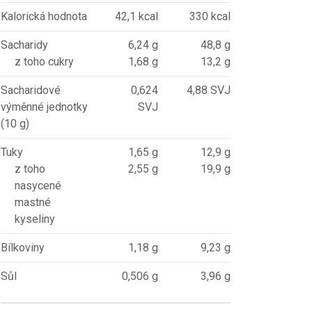
Kalorická hodnota
42,1 kcal
330 kcal
Sacharidy
6,24 g
48,8 g
z toho cukry
1,68 g
13,2 g
Sacharidové
0,624
4,88 SVJ
výměnné jednotky
SVJ
(10 g)
Tuky
1,65 g
12,9 g
z toho
2,55 g
19,9 g
nasycené
mastné
kyseliny
Bílkoviny
1,18 g
9,23 g
Sůl
0,506 g
3,96 g