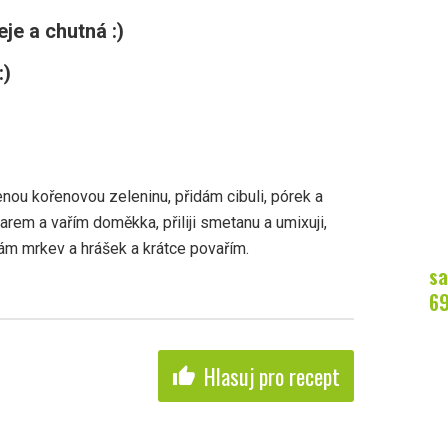
je a chutná :)
:)
enou kořenovou zeleninu, přidám cibuli, pórek a
vývarem a vařím doměkka, přiliji smetanu a umixuji,
dám mrkev a hrášek a krátce povařím.
sa
6
Hlasuj pro recept
thumb_up