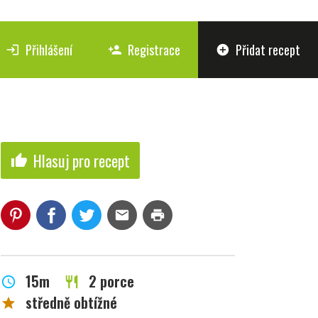
Přihlášení
Registrace
Přidat recept
login
person_add
add_circle
Hlasuj pro recept
thumb_up
mail
print
15m
2 porce
schedule
restaurant
středně obtížné
star