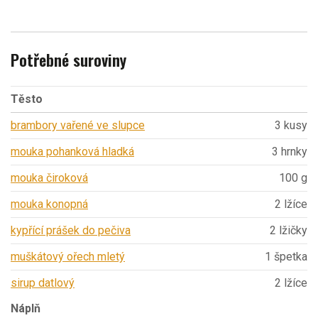
Potřebné suroviny
Těsto
brambory vařené ve slupce
3 kusy
mouka pohanková hladká
3 hrnky
mouka čiroková
100 g
mouka konopná
2 lžíce
kypřící prášek do pečiva
2 lžičky
muškátový ořech mletý
1 špetka
sirup datlový
2 lžíce
Náplň