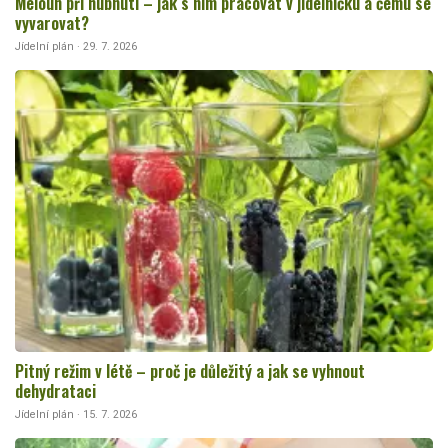
Meloun při hubnutí – jak s ním pracovat v jídelníčku a čemu se
vyvarovat?
Jídelní plán · 29. 7. 2026
Pitný režim v létě – proč je důležitý a jak se vyhnout
dehydrataci
Jídelní plán · 15. 7. 2026