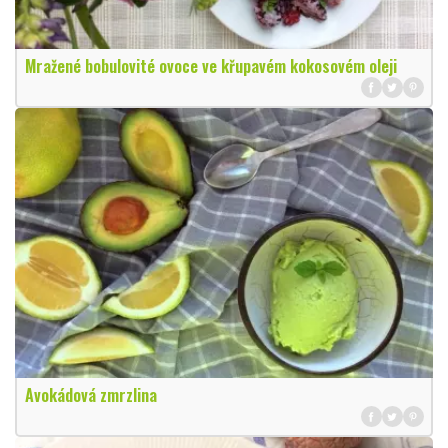
Mražené bobulovité ovoce ve křupavém kokosovém oleji
Avokádová zmrzlina