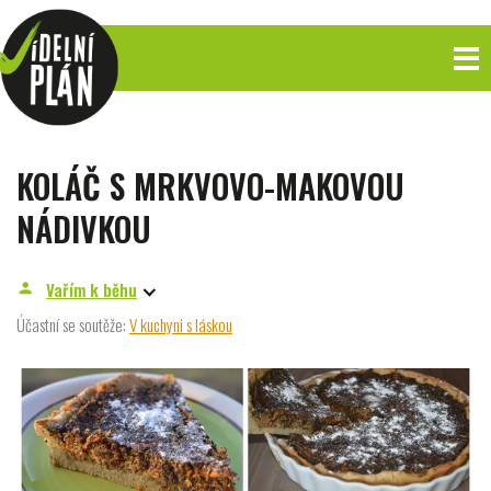
KOLÁČ S MRKVOVO-MAKOVOU
NÁDIVKOU
Vařím k běhu
person
Účastní se soutěže:
V kuchyni s láskou