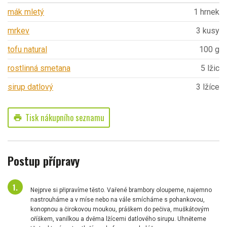
mák mletý
1 hrnek
mrkev
3 kusy
tofu natural
100 g
rostlinná smetana
5 lžic
sirup datlový
3 lžíce
Tisk nákupního seznamu
print
Postup přípravy
Nejprve si připravíme těsto. Vařené brambory oloupeme, najemno
nastrouháme a v míse nebo na vále smícháme s pohankovou,
konopnou a čirokovou moukou, práškem do pečiva, muškátovým
oříškem, vanilkou a dvěma lžícemi datlového sirupu. Uhněteme