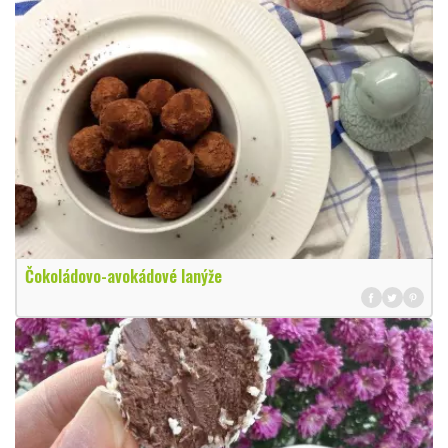
Čokoládovo-avokádové lanýže