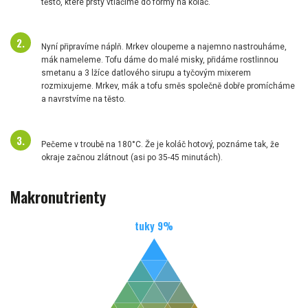
těsto, které prsty vtlačíme do formy na koláč.
Nyní připravíme náplň. Mrkev oloupeme a najemno nastrouháme,
mák nameleme. Tofu dáme do malé misky, přidáme rostlinnou
smetanu a 3 lžíce datlového sirupu a tyčovým mixerem
rozmixujeme. Mrkev, mák a tofu směs společně dobře promícháme
a navrstvíme na těsto.
Pečeme v troubě na 180°C. Že je koláč hotový, poznáme tak, že
okraje začnou zlátnout (asi po 35-45 minutách).
Makronutrienty
tuky
9
%