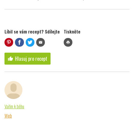
Líbil se vám recept? Sdílejte
Tiskněte
mail
print
Hlasuj pro recept
thumb_up
Vařím k běhu
Web