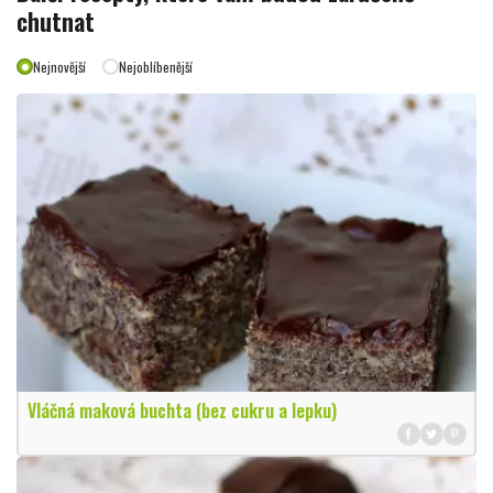
chutnat
Nejnovější
Nejoblíbenější
Vláčná maková buchta (bez cukru a lepku)