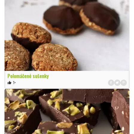
Polomáčené sušenky
1×
thumb_up