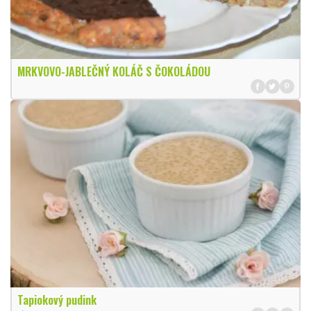
MRKVOVO-JABLEČNÝ KOLÁČ S ČOKOLÁDOU
Tapiokový pudink