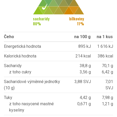
sacharidy
bílkoviny
80
%
11
%
Čeho
na 100 g
na 1 kus
Energetická hodnota
895 kJ
1 616 kJ
Kalorická hodnota
214 kcal
386 kcal
Sacharidy
38,8 g
70,1 g
z toho cukry
3,56 g
6,42 g
Sacharidové výměnné jednotky
3,88 SVJ
7,01
(10 g)
SVJ
Tuky
4,42 g
7,98 g
z toho nasycené mastné
0,671 g
1,21 g
kyseliny