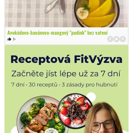
Avokádovo-banánovo-mangový "pudink" bez vaření
1×
thumb_up