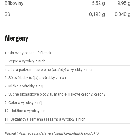
Bílkoviny
5,52 g
9,95 g
Sůl
0,193 g
0,348 g
Alergeny
1. Obiloviny obsahující lepek
3. Vejce a výrobky z nich
5. Jádra podzemnice olejné (arašídy) a výrobky z nich
6. Sójové boby (sója) a výrobky z nich
7. Mléko a výrobky z něj
8. Suché skořápkové plody, tj. mandle, lískové ořechy, ořechy
9. Celer a výrobky z něj
10. Hořčice a výrobky z ní
11. Sezamová semena (sezam) a výrobky z nich
Přesné informace najdete ve složení konkrétních produktů