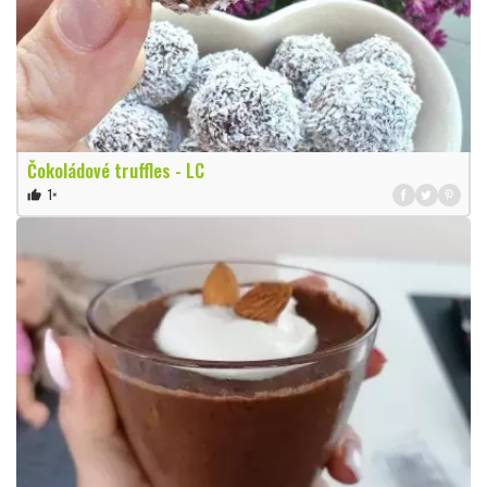
Čokoládové truffles - LC
1×
thumb_up