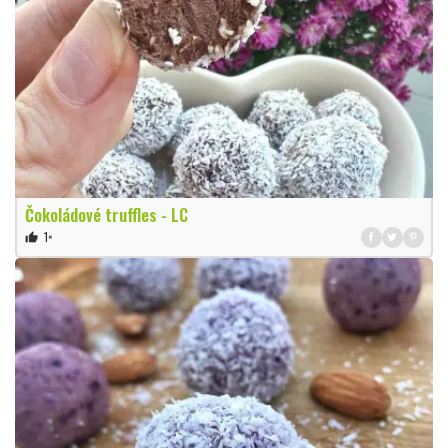
Čokoládové truffles - LC
1×
thumb_up