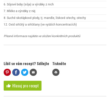
6. Sójové boby (sója) a výrobky z nich
7. Mléko a výrobky z něj
8. Suché skořápkové plody, tj. mandle, lískové ořechy, ořechy
12. Oxid siřičitý a siřičitany (ve vyšších koncentracích)
Přesné informace najdete ve složení konkrétních produktů
Líbil se vám recept? Sdílejte
Tiskněte
mail
print
Hlasuj pro recept
thumb_up