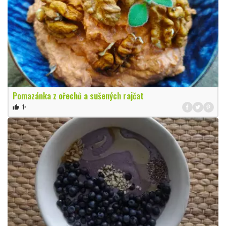
Pomazánka z ořechů a sušených rajčat
1×
thumb_up