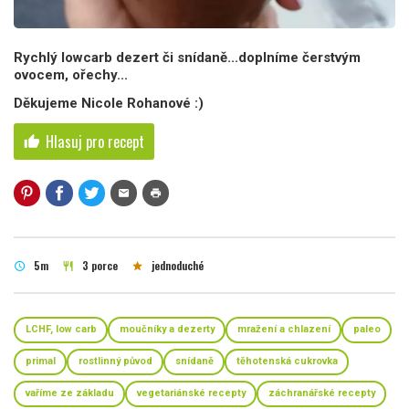
Rychlý lowcarb dezert či snídaně...doplníme čerstvým
ovocem, ořechy...
Děkujeme Nicole Rohanové :)
Hlasuj pro recept
thumb_up
mail
print
5m
3 porce
jednoduché
schedule
restaurant
star
LCHF, low carb
moučníky a dezerty
mražení a chlazení
paleo
primal
rostlinný původ
snídaně
těhotenská cukrovka
vaříme ze základu
vegetariánské recepty
záchranářské recepty