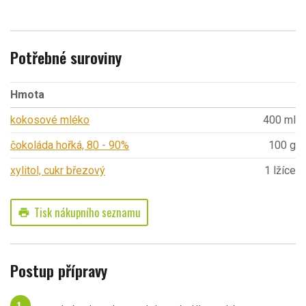
Potřebné suroviny
Hmota
kokosové mléko
400 ml
čokoláda hořká, 80 - 90%
100 g
xylitol, cukr březový
1 lžíce
Tisk nákupního seznamu
print
Postup přípravy