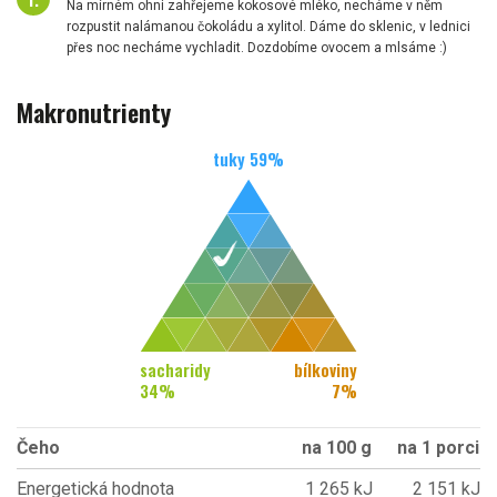
Na mírném ohni zahřejeme kokosové mléko, necháme v něm
rozpustit nalámanou čokoládu a xylitol. Dáme do sklenic, v lednici
přes noc necháme vychladit. Dozdobíme ovocem a mlsáme :)
Makronutrienty
tuky
59
%
sacharidy
bílkoviny
34
%
7
%
Čeho
na 100 g
na 1 porci
Energetická hodnota
1 265 kJ
2 151 kJ