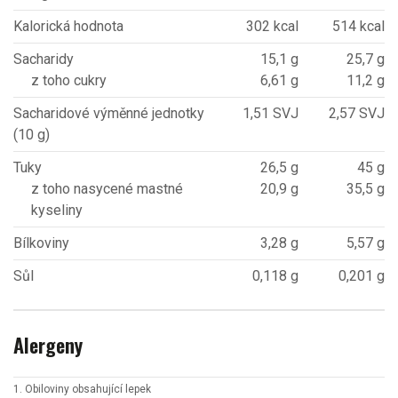
Kalorická hodnota
302 kcal
514 kcal
Sacharidy
15,1 g
25,7 g
z toho cukry
6,61 g
11,2 g
Sacharidové výměnné jednotky
1,51 SVJ
2,57 SVJ
(10 g)
Tuky
26,5 g
45 g
z toho nasycené mastné
20,9 g
35,5 g
kyseliny
Bílkoviny
3,28 g
5,57 g
Sůl
0,118 g
0,201 g
Alergeny
1. Obiloviny obsahující lepek