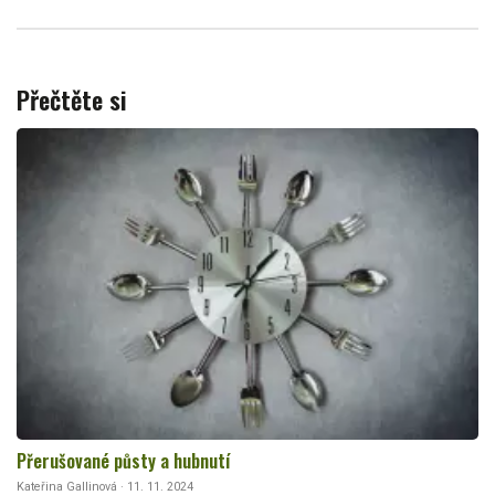
Přečtěte si
Přerušované půsty a hubnutí
Kateřina Gallinová · 11. 11. 2024