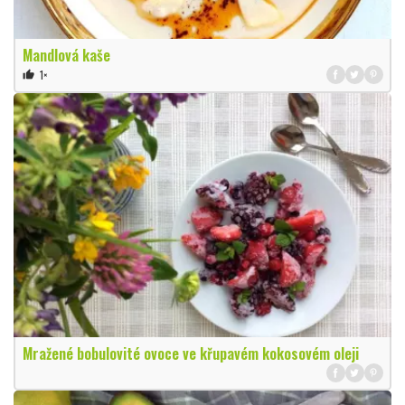
Mandlová kaše
1×
thumb_up
Mražené bobulovité ovoce ve křupavém kokosovém oleji