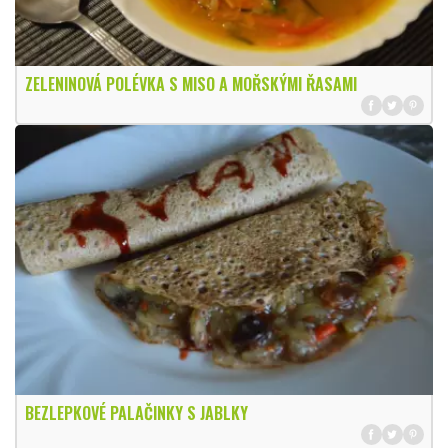
ZELENINOVÁ POLÉVKA S MISO A MOŘSKÝMI ŘASAMI
BEZLEPKOVÉ PALAČINKY S JABLKY