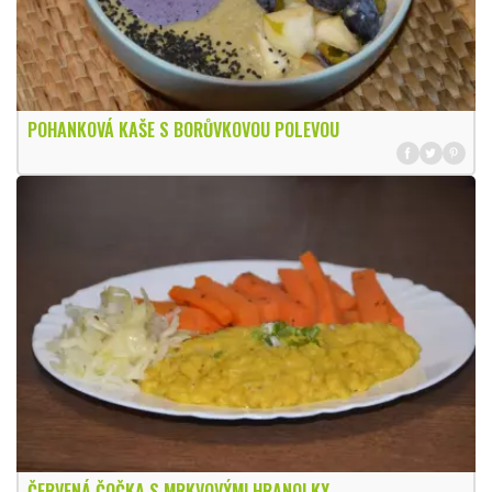
POHANKOVÁ KAŠE S BORŮVKOVOU POLEVOU
ČERVENÁ ČOČKA S MRKVOVÝMI HRANOLKY