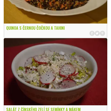
QUINOA S ČERNOU ČOČKOU A TAHINI
SALÁT Z ČÍNSKÉHO ZELÍ SE SEMÍNKY A MÁKEM