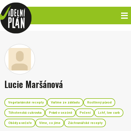
Lucie Maršánová
Vegetariánské recepty
Vaříme ze základu
Rostlinný původ
Těhotenská cukrovka
Právě v sezóně
Pečení
Lchf, low carb
Obědy a večeře
Víme, co jíme
Záchranářské recepty