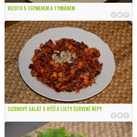
RIZOTO S TEPMEHEM A TYMIÁNEM
CIZRNOVÝ SALÁT S RÝŽÍ A LISTY ČERVENÉ ŘEPY