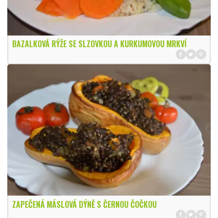
BAZALKOVÁ RÝŽE SE SLZOVKOU A KURKUMOVOU MRKVÍ
ZAPEČENÁ MÁSLOVÁ DÝNĚ S ČERNOU ČOČKOU