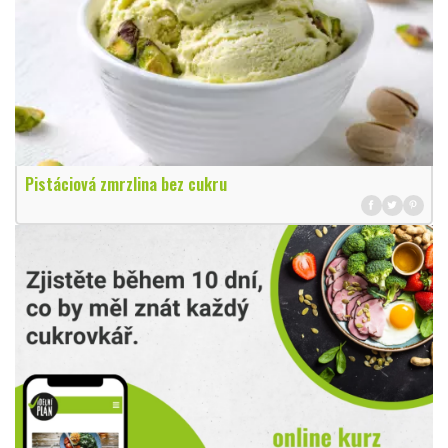
Pistáciová zmrzlina bez cukru