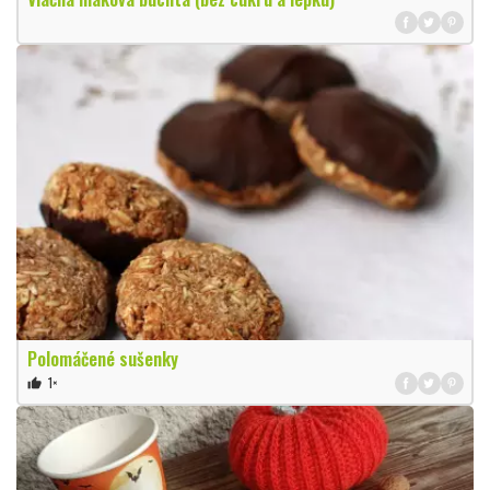
Polomáčené sušenky
1×
thumb_up