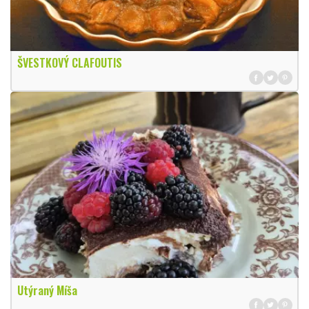
ŠVESTKOVÝ CLAFOUTIS
Utýraný Míša