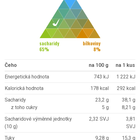
sacharidy
bílkoviny
65
%
8
%
Čeho
na 100 g
na 1 kus
Energetická hodnota
743 kJ
1 222 kJ
Kalorická hodnota
178 kcal
292 kcal
Sacharidy
23,2 g
38,1 g
z toho cukry
5 g
8,21 g
Sacharidové výměnné jednotky
2,32 SVJ
3,81
(10 g)
SVJ
Tuky
9,28 g
15,3 g