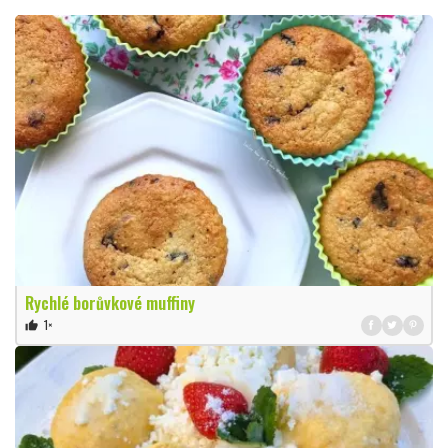
Rychlé borůvkové muffiny
1×
thumb_up