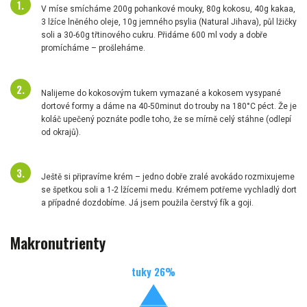
V míse smícháme 200g pohankové mouky, 80g kokosu, 40g kakaa,
3 lžíce lněného oleje, 10g jemného psylia (Natural Jihava), půl lžičky
soli a 30-60g třtinového cukru. Přidáme 600 ml vody a dobře
promícháme – prošleháme.
Nalijeme do kokosovým tukem vymazané a kokosem vysypané
dortové formy a dáme na 40-50minut do trouby na 180°C péct. Že je
koláč upečený poznáte podle toho, že se mírně celý stáhne (odlepí
od okrajů).
Ještě si připravíme krém – jedno dobře zralé avokádo rozmixujeme
se špetkou soli a 1-2 lžícemi medu. Krémem potřeme vychladlý dort
a případné dozdobíme. Já jsem použila čerstvý fík a goji.
Makronutrienty
tuky
26
%