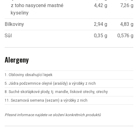
z toho nasycené mastné
4,42 g
7,26 g
kyseliny
Bílkoviny
2,94 g
4,83 g
Sůl
0,35 g
0,576 g
Alergeny
1. Obiloviny obsahující lepek
5. Jádra podzemnice olejné (arašídy) a výrobky z nich
8. Suché skořápkové plody, tj. mandle, lískové ořechy, ořechy
11. Sezamová semena (sezam) a výrobky z nich
Přesné informace najdete ve složení konkrétních produktů