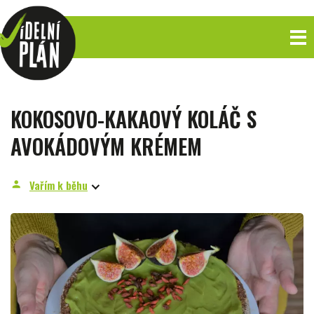
KOKOSOVO-KAKAOVÝ KOLÁČ S
AVOKÁDOVÝM KRÉMEM
Vařím k běhu
person