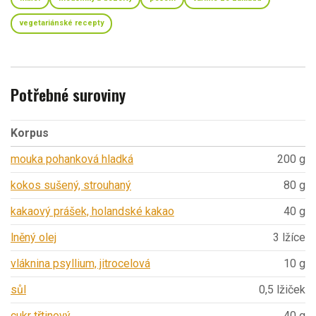
vegetariánské recepty
Potřebné suroviny
Korpus
mouka pohanková hladká
200 g
kokos sušený, strouhaný
80 g
kakaový prášek, holandské kakao
40 g
lněný olej
3 lžíce
vláknina psyllium, jitrocelová
10 g
sůl
0,5 lžiček
cukr třtinový
40 g