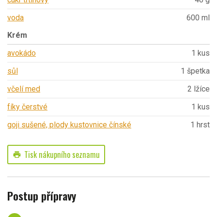
voda
600 ml
Krém
avokádo
1 kus
sůl
1 špetka
včelí med
2 lžíce
fíky čerstvé
1 kus
goji sušené, plody kustovnice čínské
1 hrst
Tisk nákupního seznamu
print
Postup přípravy