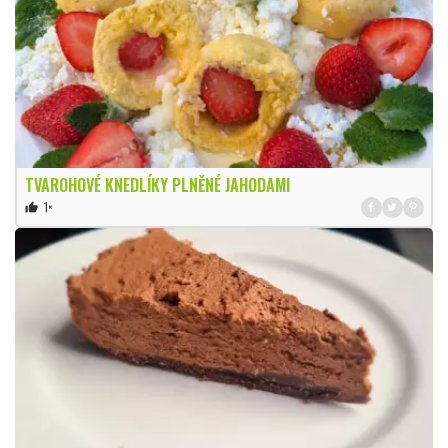
TVAROHOVÉ KNEDLÍKY PLNĚNÉ JAHODAMI
1×
thumb_up