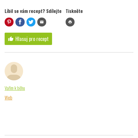
Líbil se vám recept? Sdílejte
Tiskněte
mail
print
Hlasuj pro recept
thumb_up
Vařím k běhu
Web