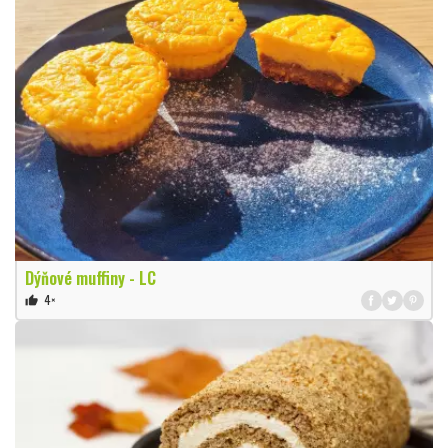
Dýňové muffiny - LC
4×
thumb_up