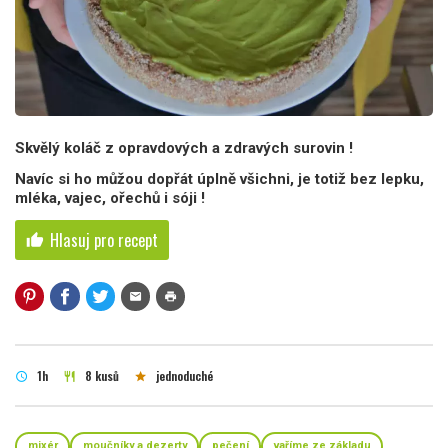
Skvělý koláč z opravdových a zdravých surovin !
Navíc si ho můžou dopřát úplně všichni, je totiž bez lepku,
mléka, vajec, ořechů i sóji !
Hlasuj pro recept
thumb_up
mail
print
1h
8 kusů
jednoduché
schedule
restaurant
star
mixér
moučníky a dezerty
pečení
vaříme ze základu