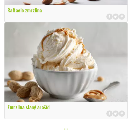
Raffaelo zmrzlina
Zmrzlina slaný arašíd