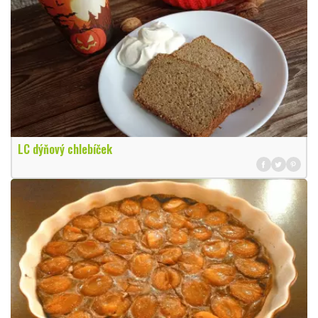
LC dýňový chlebíček