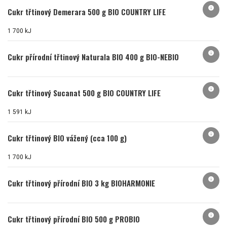
info
Cukr třtinový Demerara 500 g BIO COUNTRY LIFE
1 700 kJ
info
Cukr přírodní třtinový Naturala BIO 400 g BIO-NEBIO
info
Cukr třtinový Sucanat 500 g BIO COUNTRY LIFE
1 591 kJ
info
Cukr třtinový BIO vážený (cca 100 g)
1 700 kJ
info
Cukr třtinový přírodní BIO 3 kg BIOHARMONIE
info
Cukr třtinový přírodní BIO 500 g PROBIO