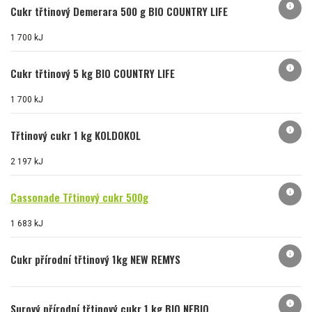
info
Cukr třtinový Demerara 500 g BIO COUNTRY LIFE
1 700 kJ
info
Cukr třtinový 5 kg BIO COUNTRY LIFE
1 700 kJ
info
Třtinový cukr 1 kg KOLDOKOL
2 197 kJ
info
Cassonade Třtinový cukr 500g
1 683 kJ
info
Cukr přírodní třtinový 1kg NEW REMYS
info
Surový přírodní třtinový cukr 1 kg BIO NEBIO