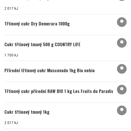
2 017 kJ
info
Třtinový cukr Dry Demerara 1000g
info
Cukr třtinový tmavý 500 g COUNTRY LIFE
1 700 kJ
info
Přírodní třtinový cukr Muscovado 1kg Bio nebio
info
Třtinový cukr přírodní RAW BIO 1 kg Les Fruits du Paradis
info
Cukr třtinový tmavý 1kg
2 017 kJ