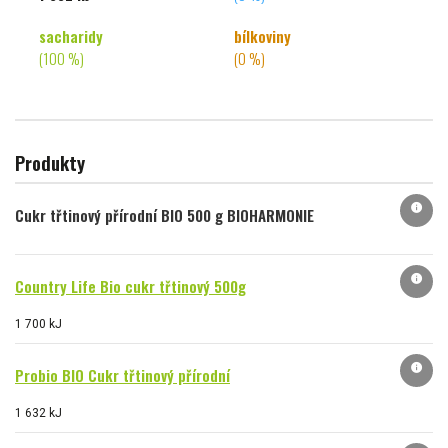
sacharidy
bílkoviny
(100 %)
(0 %)
Produkty
info
Cukr třtinový přírodní BIO 500 g BIOHARMONIE
info
Country Life Bio cukr třtinový 500g
1 700 kJ
info
Probio BIO Cukr třtinový přírodní
1 632 kJ