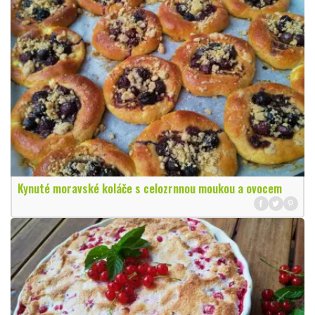
Kynuté moravské koláče s celozrnnou moukou a ovocem