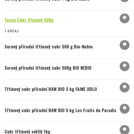
info
Tesco Cukr třtinový 500g
1 693 kJ
info
Surový přírodní třtinový cukr 500 g Bio-Nebio
info
Surový přírodní třtinový cukr 500g BIO NEBIO
info
Třtinový cukr přírodní RAW BIO 3 kg FAJNE JIDLO
info
Třtinový cukr přírodní RAW BIO 5 kg Les Fruits du Paradis
info
Cukr třtinový světlý 1kg