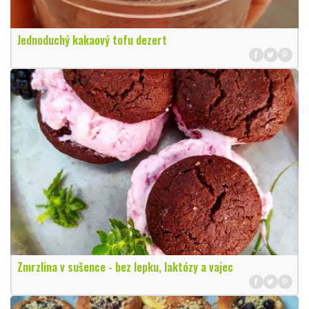
Jednoduchý kakaový tofu dezert
Zmrzlina v sušence - bez lepku, laktózy a vajec