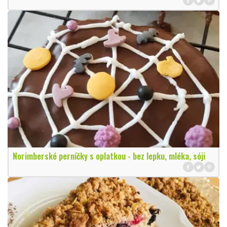
Norimberské perníčky s oplatkou - bez lepku, mléka, sóji