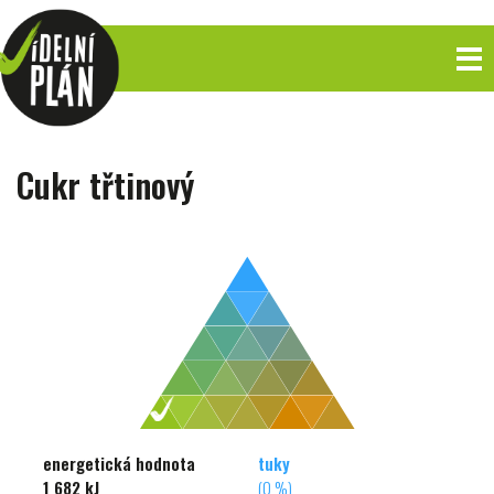
Cukr třtinový
energetická hodnota
tuky
1 682 kJ
(0 %)