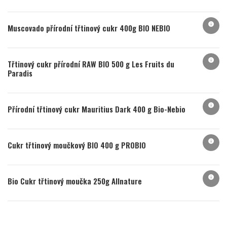
info
Muscovado přírodní třtinový cukr 400g BIO NEBIO
info
Třtinový cukr přírodní RAW BIO 500 g Les Fruits du
Paradis
info
Přírodní třtinový cukr Mauritius Dark 400 g Bio-Nebio
info
Cukr třtinový moučkový BIO 400 g PROBIO
info
Bio Cukr třtinový moučka 250g Allnature