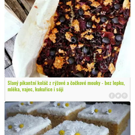
Slaný pikantní koláč z rýžové a čočkové mouky - bez lepku,
mléka, vajec, kukuřice i sóji