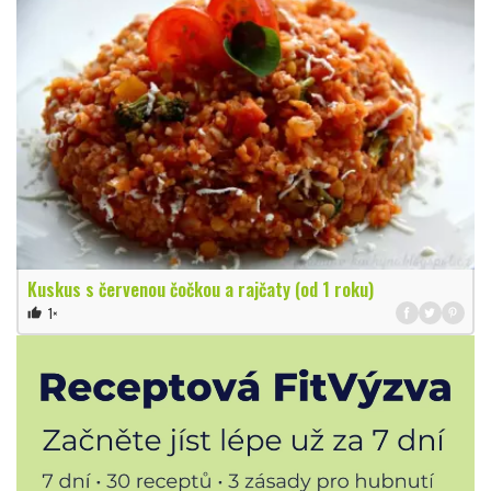
Kuskus s červenou čočkou a rajčaty (od 1 roku)
1×
thumb_up