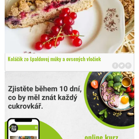
Koláčik zo špaldovej múky a ovsených vločiek