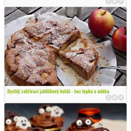
Rychlý zahřívací jablíčkový koláč - bez lepku a mléka