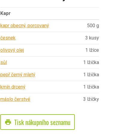
Kapr
kapr obecný, porcovaný
500 g
česnek
3 kusy
olivový olej
1 lžíce
sůl
1 lžička
pepř černý mletý
1 lžička
kmín drcený
1 lžička
máslo čerstvé
3 lžičky
Tisk nákupního seznamu
print