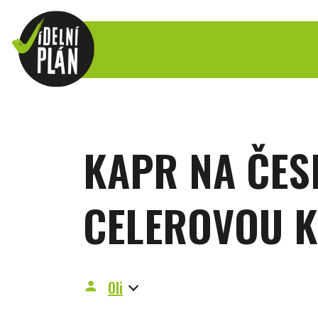
KAPR NA ČES
CELEROVOU K
Oli
person