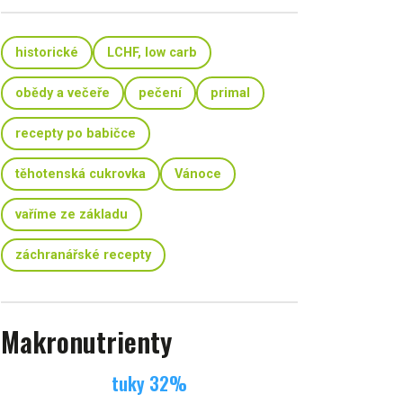
historické
LCHF, low carb
obědy a večeře
pečení
primal
recepty po babičce
těhotenská cukrovka
Vánoce
vaříme ze základu
záchranářské recepty
Makronutrienty
tuky
32
%