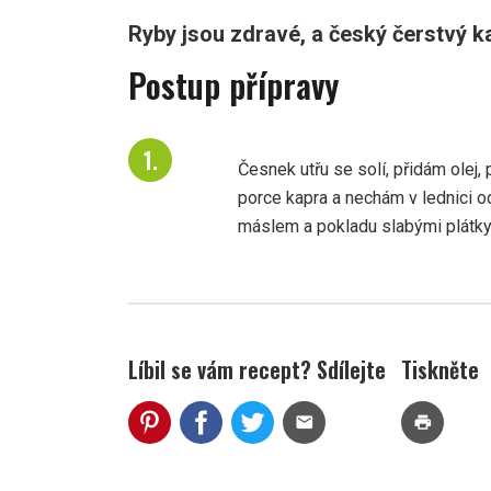
Ryby jsou zdravé, a český čerstvý ka
Postup přípravy
Česnek utřu se solí, přidám olej
porce kapra a nechám v lednici 
máslem a pokladu slabými plátky
Líbil se vám recept? Sdílejte
Tiskněte
mail
print