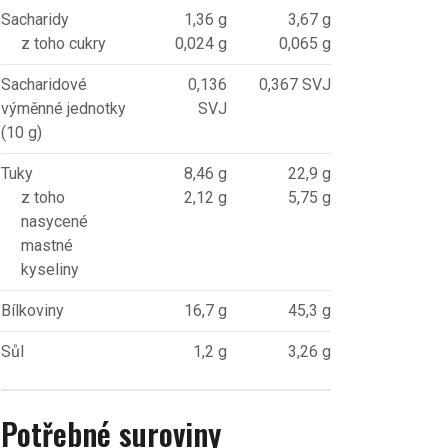
Sacharidy
1,36 g
3,67 g
z toho cukry
0,024 g
0,065 g
Sacharidové
0,136
0,367 SVJ
výměnné jednotky
SVJ
(10 g)
Tuky
8,46 g
22,9 g
z toho
2,12 g
5,75 g
nasycené
mastné
kyseliny
Bílkoviny
16,7 g
45,3 g
Sůl
1,2 g
3,26 g
Potřebné suroviny