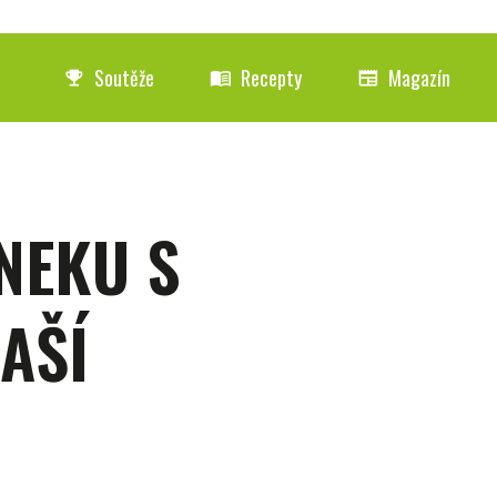
Soutěže
Recepty
Magazín
emoji_events
menu_book
newspaper
NEKU S
AŠÍ