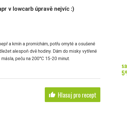
pr v lowcarb úpravě nejvíc :)
, pepř a kmín a promíchám, potřu omyté a osušené
odležet alespoň dvě hodiny. Dám do misky vytřené
 másla, peču na 200°C 15-20 minut.
sa
5
Hlasuj pro recept
thumb_up