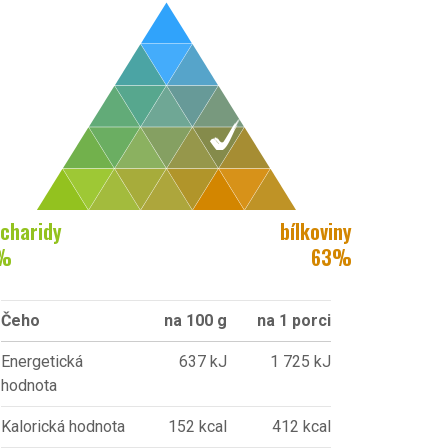
charidy
bílkoviny
%
63
%
Čeho
na 100 g
na 1 porci
Energetická
637 kJ
1 725 kJ
hodnota
Kalorická hodnota
152 kcal
412 kcal