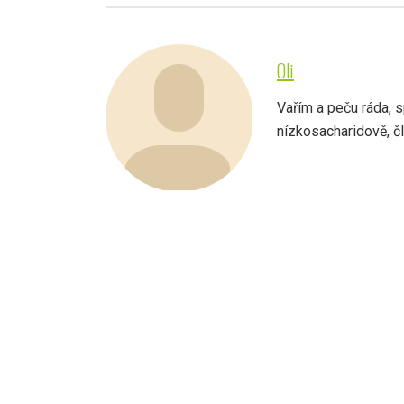
Oli
Vařím a peču ráda, s
nízkosacharidově, člo