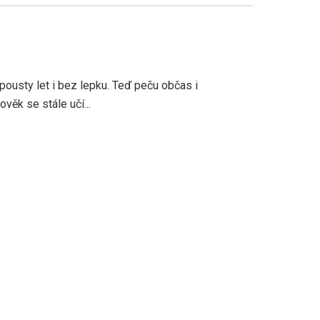
pousty let i bez lepku. Teď peču občas i
věk se stále učí...