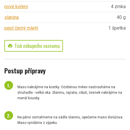
nové koření
4 zrnka
slanina
40 g
pepř černý mletý
1 špetka
Tisk nákupního seznamu
print
Postup přípravy
Maso nakrájíme na kostky. Očištěnou mrkev nastrouháme na
struhadle - velká oka. Slaninu, rajčata, cibuli, česnek nakrájíme na
menší kousky.
Na pánvi osmahneme na sádle slaninu, opečeme maso dorůžova.
Maso vyndáme z výpeku.