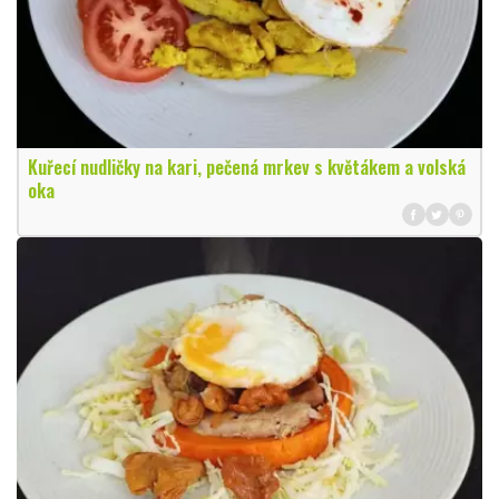
Kuřecí nudličky na kari, pečená mrkev s květákem a volská
oka