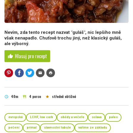
Nevím, zda tento recept nazvat "guláš", nic lepšího mně
však nenapadlo. Chuťově trochu jiný, než klasický guláš,
ale výborný.
Hlasuj pro recept
thumb_up
mail
print
40m
4 porce
středně obtížné
schedule
restaurant
star
evropská
LCHF, low carb
obědy a večeře
oslava
paleo
pečení
primal
slavnostní tabule
vaříme ze základu