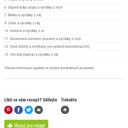
6. Sójové boby (sója) a výrobky z nich
7. Mléko a výrobky z něj
9. Celer a výrobky z něj
10. Hořčice a výrobky z ní
11. Sezamová semena (sezam) a výrobky z nich
12. Oxid siřičitý a siřičitany (ve vyšších koncentracích)
13. Vlčí bob (lupina) a výrobky z něj
Přesné informace najdete ve složení konkrétních produktů
Líbil se vám recept? Sdílejte
Tiskněte
mail
print
Hlasuj pro recept
thumb_up