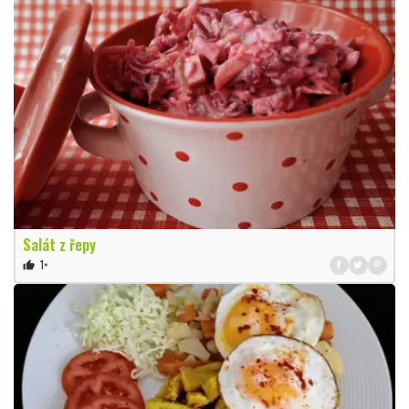
Salát z řepy
1×
thumb_up