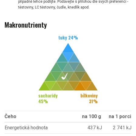
případně lehce podlijte. Podávejte s přílohou dle svých preferencí -
těstoviny, LC těstoviny, čudle, knedlík apod.
Makronutrienty
tuky
24
%
sacharidy
bílkoviny
45
%
31
%
Čeho
na 100 g
na 1 porci
Energetická hodnota
437 kJ
2 741 kJ