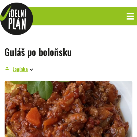
Guláš po boloňsku
Jogínka
person