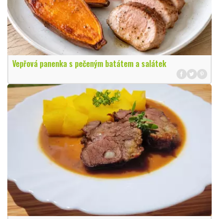
Vepřová panenka s pečeným batátem a salátek