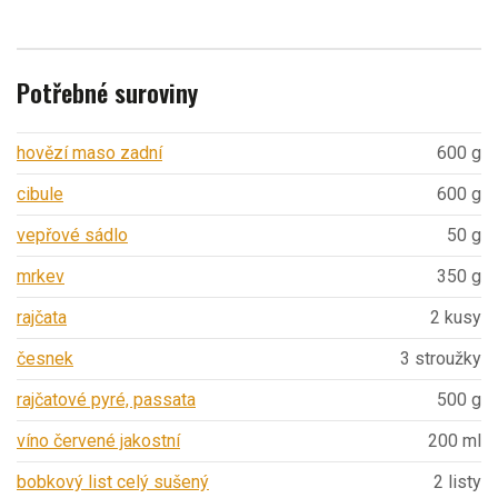
Potřebné suroviny
hovězí maso zadní
600 g
cibule
600 g
vepřové sádlo
50 g
mrkev
350 g
rajčata
2 kusy
česnek
3 stroužky
rajčatové pyré, passata
500 g
víno červené jakostní
200 ml
bobkový list celý sušený
2 listy