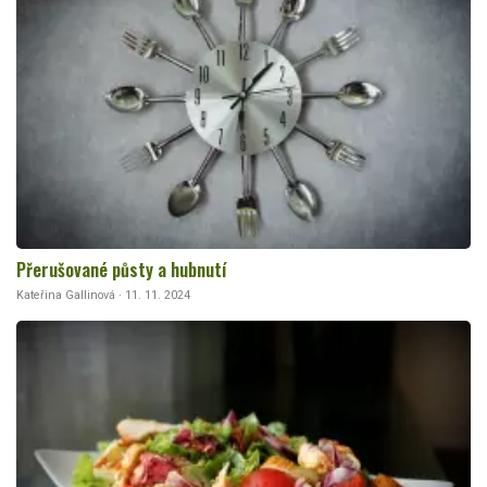
Přerušované půsty a hubnutí
Kateřina Gallinová · 11. 11. 2024