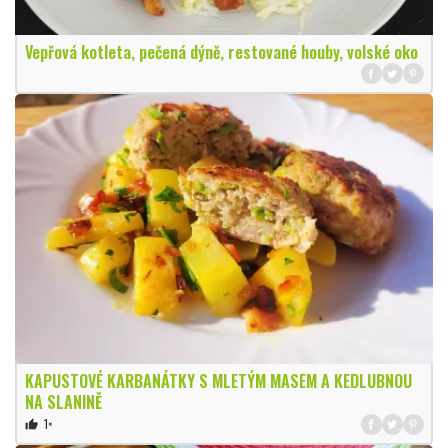
Vepřová kotleta, pečená dýně, restované houby, volské oko
KAPUSTOVÉ KARBANÁTKY S MLETÝM MASEM A KEDLUBNOU
NA SLANINĚ
1×
thumb_up