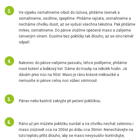
Ve výpeku osmahneme cibuli do růžova, přidáme česnek a
osmahneme, osolíme, opepříme. Přidáme rajčata, osmahneme a
necháme chvilku dusit, až se vydusí všechna tekutina. Pak přidáme
mrkev, osmahneme. Do pánve vložíme opečené maso a zalijeme
červeným vínem. Dusíme bez pokličky tak dlouho, až se víno téměř
odpaří.
Nakonec do pánve nalijeme passatu, lehce podlijeme, přidáme
nové koření a bobkový list. Dáme do trouby na několik hodin. Já
dávám přes noc na 90st. Maso je ráno krásně měkoučké a
nemusíte si pánve celou noc vůbec všimnout.
Pánev nebo kastrol zakryjte při pečení pokličkou.
Ráno už jen můžete pokličku sundat a na chvilku nechat zeleninu i
maso zrůžovět cca na 200st po dobu cca 30min. Nenechávejte na
tuto teplotu příliš dlouho, aby se maso nevysušilo- kontrolujte,