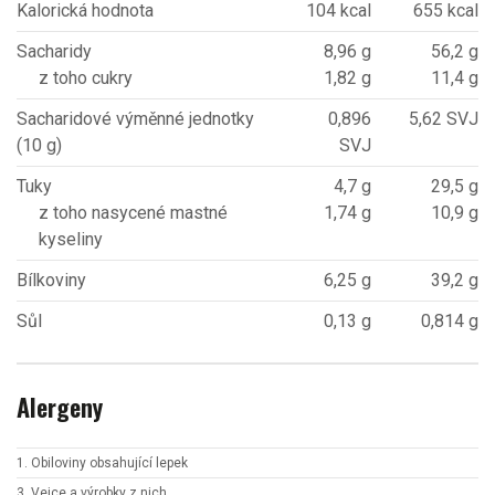
Kalorická hodnota
104 kcal
655 kcal
Sacharidy
8,96 g
56,2 g
z toho cukry
1,82 g
11,4 g
Sacharidové výměnné jednotky
0,896
5,62 SVJ
(10 g)
SVJ
Tuky
4,7 g
29,5 g
z toho nasycené mastné
1,74 g
10,9 g
kyseliny
Bílkoviny
6,25 g
39,2 g
Sůl
0,13 g
0,814 g
Alergeny
1. Obiloviny obsahující lepek
3. Vejce a výrobky z nich