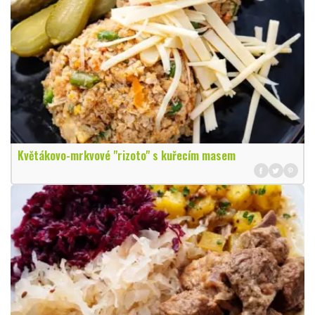
Květákovo-mrkvové "rizoto" s kuřecím masem