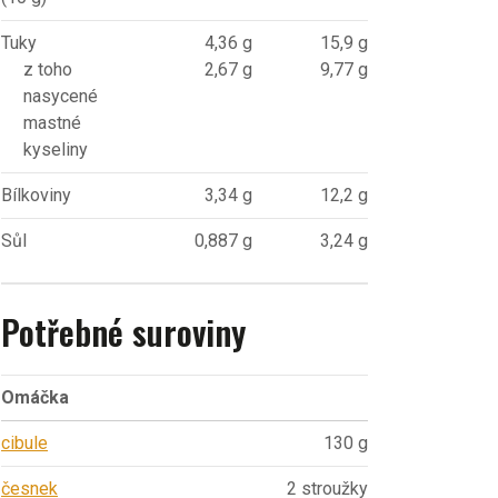
Tuky
4,36 g
15,9 g
z toho
2,67 g
9,77 g
nasycené
mastné
kyseliny
Bílkoviny
3,34 g
12,2 g
Sůl
0,887 g
3,24 g
Potřebné suroviny
Omáčka
cibule
130 g
česnek
2 stroužky