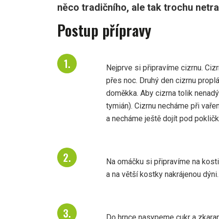
něco tradičního, ale tak trochu netr
Postup přípravy
Nejprve si připravíme cizrnu. Ci
přes noc. Druhý den cizrnu prop
doměkka. Aby cizrna tolik nenadý
tymián). Cizrnu necháme při vařen
a necháme ještě dojít pod pokličk
Na omáčku si připravíme na kosti
a na větší kostky nakrájenou dýni.
Do hrnce nasypeme cukr a zkaram