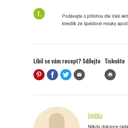
Podávejte s přílohou dle Vaší aktu
knedlík ze špaldové mouky apod.
Líbil se vám recept? Sdílejte
Tiskněte
mail
print
Jogínka
Někdy dokonce ráda 