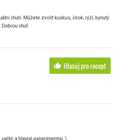
ální chuti. Můžete zvolit kuskus, čirok, rýží, kynutý
 Dobrou chuť.
Hlasuj pro recept
thumb_up
vařím a hlavně experimentuji :)