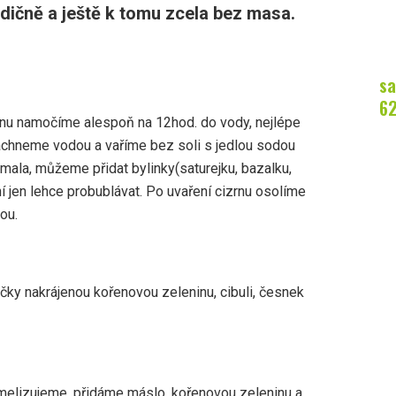
adičně a ještě k tomu zcela bez masa.
sa
6
zrnu namočíme alespoň na 12hod. do vody, nejlépe
láchneme vodou a vaříme bez soli s jedlou sodou
mala, můžeme přidat bylinky(saturejku, bazalku,
í jen lehce probublávat. Po uvaření cizrnu osolíme
ou.
čky nakrájenou kořenovou zeleninu, cibuli, česnek
elizujeme, přidáme máslo, kořenovou zeleninu a