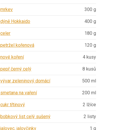
mrkev
300 g
dýně Hokkaido
400 g
celer
180 g
petržel kořenová
120 g
nové koření
4 kusy
pepř černý celý
8 kusů
vývar zeleninový domácí
500 ml
smetana na vaření
200 ml
cukr třtinový
2 lžíce
bobkový list celý sušený
2 listy
jalovec, jalovčinky
1 g