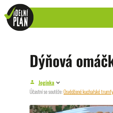
Dýňová omáčk
Jogínka
person
Účastní se soutěže:
Osvědčené kuchařské trumf