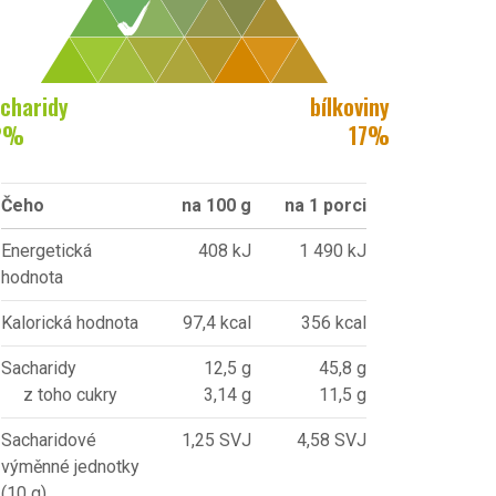
charidy
bílkoviny
2
%
17
%
Čeho
na 100 g
na 1 porci
Energetická
408 kJ
1 490 kJ
hodnota
Kalorická hodnota
97,4 kcal
356 kcal
Sacharidy
12,5 g
45,8 g
z toho cukry
3,14 g
11,5 g
Sacharidové
1,25 SVJ
4,58 SVJ
výměnné jednotky
(10 g)