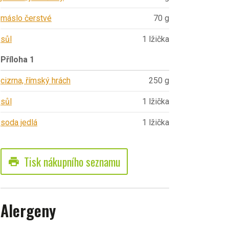
máslo čerstvé
70 g
sůl
1 lžička
Příloha 1
cizrna, římský hrách
250 g
sůl
1 lžička
soda jedlá
1 lžička
Tisk nákupního seznamu
print
Alergeny