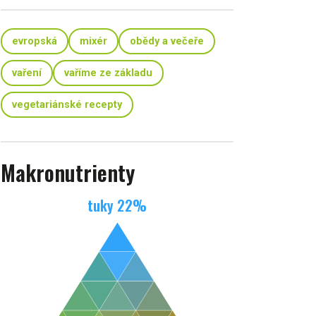
evropská
mixér
obědy a večeře
vaření
vaříme ze základu
vegetariánské recepty
Makronutrienty
tuky
22
%