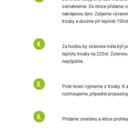
osmahneme. Do hrnce přidáme ci
nakrájenou dýni. Zalijeme vývare
trouby a dusíme při teplotě 150s
Za hodinu by zelenina měla být 
teplotu trouby na 220st. Zelenin
nepřipálila.
Poté hrnec vyjmeme z trouby. K z
rozmixujeme, případně propasíru
Přidáme smetanu a lehce prohřej