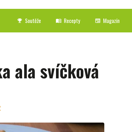
Soutěže
Recepty
Magazín
emoji_events
menu_book
newspaper
a ala svíčková
y