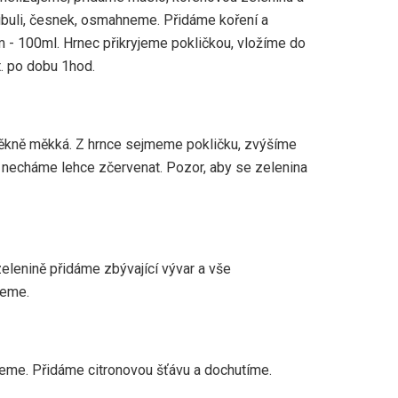
buli, česnek, osmahneme. Přidáme koření a
m - 100ml. Hrnec přikryjeme pokličkou, vložíme do
t. po dobu 1hod.
pěkně měkká. Z hrnce sejmeme pokličku, zvýšíme
u necháme lehce zčervenat. Pozor, aby se zelenina
elenině přidáme zbývající vývar a vše
jeme.
eme. Přidáme citronovou šťávu a dochutíme.