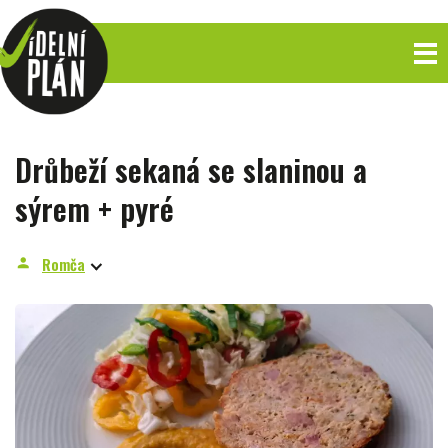
Drůbeží sekaná se slaninou a
sýrem + pyré
Romča
person