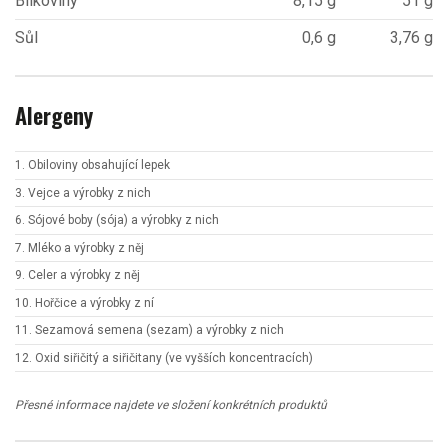
Bílkoviny
8,15 g
51 g
Sůl
0,6 g
3,76 g
Alergeny
1. Obiloviny obsahující lepek
3. Vejce a výrobky z nich
6. Sójové boby (sója) a výrobky z nich
7. Mléko a výrobky z něj
9. Celer a výrobky z něj
10. Hořčice a výrobky z ní
11. Sezamová semena (sezam) a výrobky z nich
12. Oxid siřičitý a siřičitany (ve vyšších koncentracích)
Přesné informace najdete ve složení konkrétních produktů