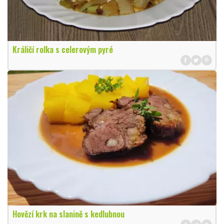
Králičí rolka s celerovým pyré
Hovězí krk na slanině s kedlubnou