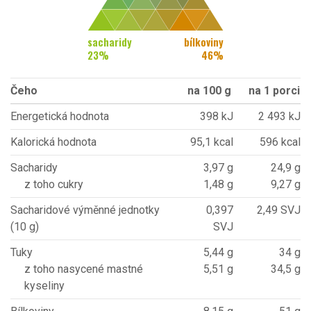
sacharidy
bílkoviny
23
%
46
%
Čeho
na 100 g
na 1 porci
Energetická hodnota
398 kJ
2 493 kJ
Kalorická hodnota
95,1 kcal
596 kcal
Sacharidy
3,97 g
24,9 g
z toho cukry
1,48 g
9,27 g
Sacharidové výměnné jednotky
0,397
2,49 SVJ
(10 g)
SVJ
Tuky
5,44 g
34 g
z toho nasycené mastné
5,51 g
34,5 g
kyseliny