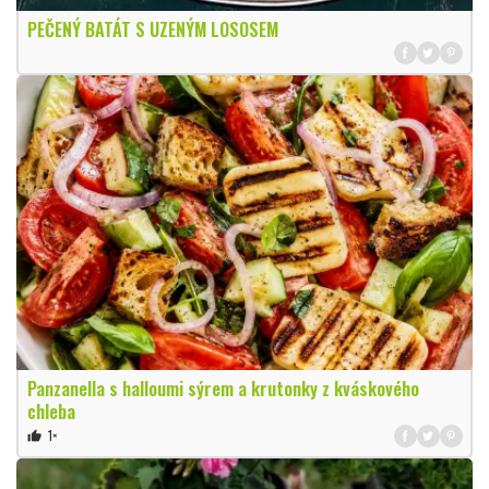
PEČENÝ BATÁT S UZENÝM LOSOSEM
Panzanella s halloumi sýrem a krutonky z kváskového
chleba
1×
thumb_up