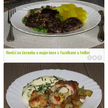
Hovězí na česneku a majoránce s fazolkami a ředkví