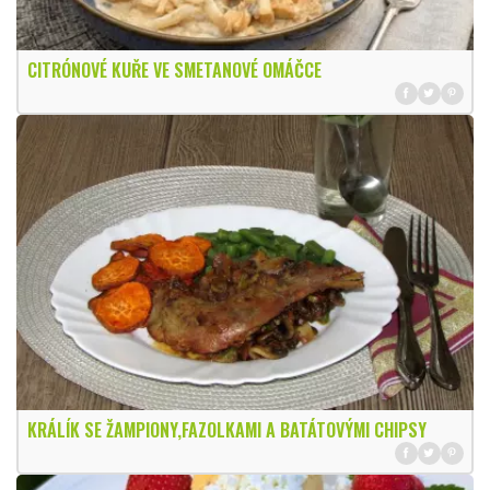
CITRÓNOVÉ KUŘE VE SMETANOVÉ OMÁČCE
KRÁLÍK SE ŽAMPIONY,FAZOLKAMI A BATÁTOVÝMI CHIPSY