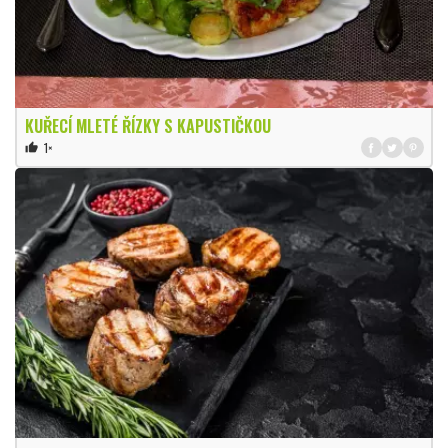
KUŘECÍ MLETÉ ŘÍZKY S KAPUSTIČKOU
1×
thumb_up