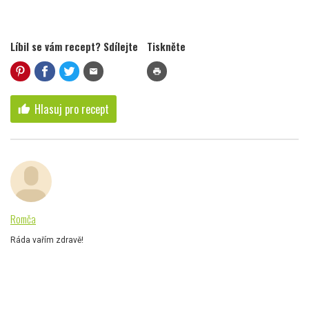
Líbil se vám recept? Sdílejte
Tiskněte
mail
print
Hlasuj pro recept
thumb_up
Romča
Ráda vařím zdravě!