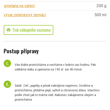
smetana na vaření
200 g
vývar zeleninový domácí
500 ml
Tisk nákupního seznamu
print
Postup přípravy
Vše dobře promícháme a necháme v lednici asi hodinu. Pak
uděláme šišku a upečeme na 190 st. asi 45 minut.
Salát: Zelí , papriky a pórek nakrájíme najemno. Osolíme a
promícháme, přidáme pepř, xylitol a citronovou šťávu. Všechno
podle chuti jak to máme rádi. Nakonec zakápneme olejem a
promícháme.