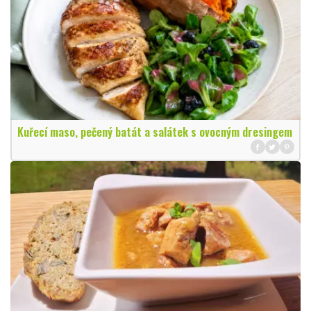
Kuřecí maso, pečený batát a salátek s ovocným dresingem