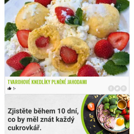
TVAROHOVÉ KNEDLÍKY PLNĚNÉ JAHODAMI
1×
thumb_up