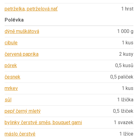
petrželka, petrželová nať
1 hrst
Polévka
dýně muškátová
1 000 g
cibule
1 kus
červená paprika
2 kusy
pórek
0,5 kusů
česnek
0,5 paliček
mrkev
1 kus
sůl
1 lžička
pepř černý mletý
0,5 lžiček
bylinky čerstvé směs, bouquet garni
1 svazek
máslo čerstvé
1 lžíce