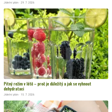
Jídelní plán · 29. 7. 2026
Pitný režim v létě – proč je důležitý a jak se vyhnout
dehydrataci
Jídelní plán · 15. 7. 2026