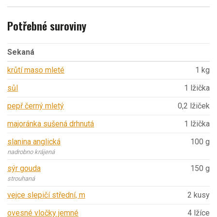
Potřebné suroviny
Sekaná
krůtí maso mleté
1 kg
sůl
1 lžička
pepř černý mletý
0,2 lžiček
majoránka sušená drhnutá
1 lžička
slanina anglická
100 g
nadrobno krájená
sýr gouda
150 g
strouhaná
vejce slepičí střední, m
2 kusy
ovesné vločky jemné
4 lžíce