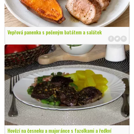
Vepřová panenka s pečeným batátem a salátek
Hovězí na česneku a majoránce s fazolkami a ředkví