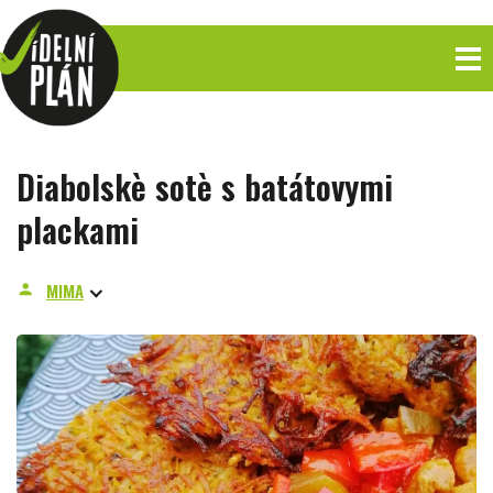
Diabolskè sotè s batátovymi
plackami
MIMA
person