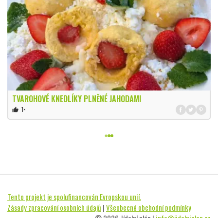
TVAROHOVÉ KNEDLÍKY PLNĚNÉ JAHODAMI
1×
thumb_up
Tento projekt je spolufinancován Evropskou unií.
Zásady zpracování osobních údajů
|
Všeobecné obchodní podmínky
© 2026 Jídelní plán |
info@jidelniplan.cz