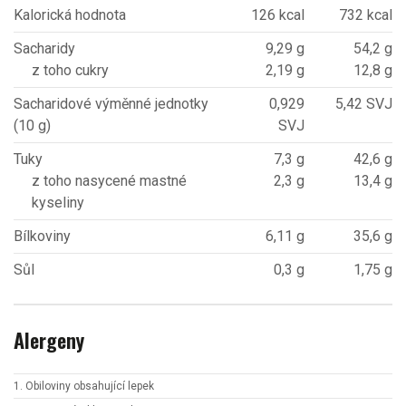
Kalorická hodnota
126 kcal
732 kcal
Sacharidy
9,29 g
54,2 g
z toho cukry
2,19 g
12,8 g
Sacharidové výměnné jednotky
0,929
5,42 SVJ
(10 g)
SVJ
Tuky
7,3 g
42,6 g
z toho nasycené mastné
2,3 g
13,4 g
kyseliny
Bílkoviny
6,11 g
35,6 g
Sůl
0,3 g
1,75 g
Alergeny
1. Obiloviny obsahující lepek