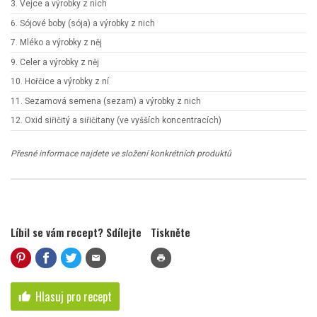
3. Vejce a výrobky z nich
6. Sójové boby (sója) a výrobky z nich
7. Mléko a výrobky z něj
9. Celer a výrobky z něj
10. Hořčice a výrobky z ní
11. Sezamová semena (sezam) a výrobky z nich
12. Oxid siřičitý a siřičitany (ve vyšších koncentracích)
Přesné informace najdete ve složení konkrétních produktů
Líbil se vám recept? Sdílejte
Tiskněte
mail
print
Hlasuj pro recept
thumb_up