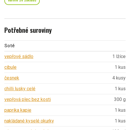
vaříme ze základu
Potřebné suroviny
Soté
vepřové sádlo
1 lžíce
cibule
1 kus
česnek
4 kusy
chilli lusky celé
1 kus
vepřová plec bez kosti
300 g
paprika kapie
1 kus
nakládané kyselé okurky
1 kus