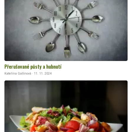
Přerušované půsty a hubnutí
Kateřina Gallinová · 11. 11. 2024