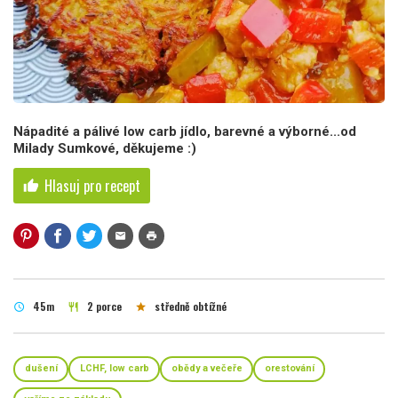
Nápadité a pálivé low carb jídlo, barevné a výborné...od
Milady Sumkové, děkujeme :)
Hlasuj pro recept
thumb_up
mail
print
45m
2 porce
středně obtížné
schedule
restaurant
star
dušení
LCHF, low carb
obědy a večeře
orestování