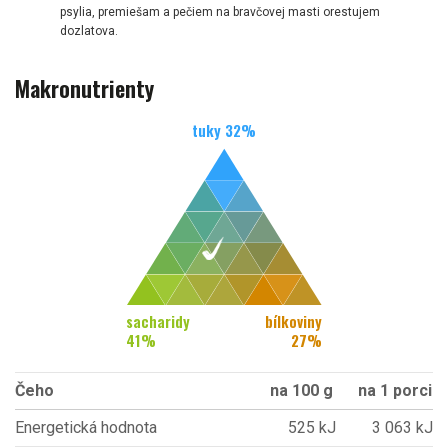
psylia, premiešam a pečiem na bravčovej masti orestujem
dozlatova.
Makronutrienty
tuky
32
%
sacharidy
bílkoviny
41
%
27
%
Čeho
na 100 g
na 1 porci
Energetická hodnota
525 kJ
3 063 kJ