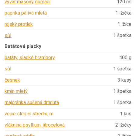
vývar masový domácí
120 ml
paprika pálivá mletá
1 lžička
rajský protlak
1 lžíce
sůl
1 špetka
Batátové placky
batáty, sladké brambory
400 g
sůl
1 špetka
česnek
3 kusy
kmín mletý
1 špetka
majoránka sušená drhnutá
1 špetka
vejce slepičí střední, m
1 kus
vláknina psyllium, jitrocelová
2 lžičky