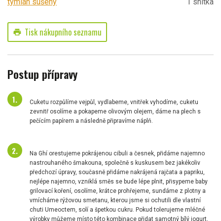
tymián sušený
1 snítka
Tisk nákupního seznamu
print
Postup přípravy
Cuketu rozpůlíme vejpůl, vydlabeme, vnitřek vyhodíme, cuketu
zevnitř osolíme a pokapeme olivovým olejem, dáme na plech s
pečícím papírem a následně připravíme náplň.
Na Ghí orestujeme pokrájenou cibuli a česnek, přidáme najemno
nastrouhaného šmakouna, společně s kuskusem bez jakékoliv
předchozí úpravy, současně přidáme nakrájená rajčata a papriku,
nejlépe najemno, vzniklá směs se bude lépe plnit, přisypeme baby
grilovací koření, osolíme, krátce prohřejeme, sundáme z plotny a
vmícháme rýžovou smetanu, kterou jsme si ochutili dle vlastní
chuti Umeoctem, solí a špetkou cukru. Pokud tolerujeme mléčné
výrobky můžeme místo této kombinace přidat samotný bílý jogurt,