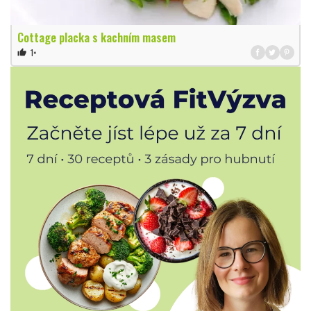
Cottage placka s kachním masem
1×
thumb_up