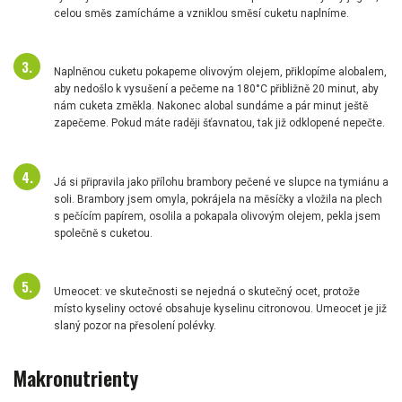
celou směs zamícháme a vzniklou směsí cuketu naplníme.
Naplněnou cuketu pokapeme olivovým olejem, přiklopíme alobalem,
aby nedošlo k vysušení a pečeme na 180°C přibližně 20 minut, aby
nám cuketa změkla. Nakonec alobal sundáme a pár minut ještě
zapečeme. Pokud máte raději šťavnatou, tak již odklopené nepečte.
Já si připravila jako přílohu brambory pečené ve slupce na tymiánu a
soli. Brambory jsem omyla, pokrájela na měsíčky a vložila na plech
s pečícím papírem, osolila a pokapala olivovým olejem, pekla jsem
společně s cuketou.
Umeocet: ve skutečnosti se nejedná o skutečný ocet, protože
místo kyseliny octové obsahuje kyselinu citronovou. Umeocet je již
slaný pozor na přesolení polévky.
Makronutrienty