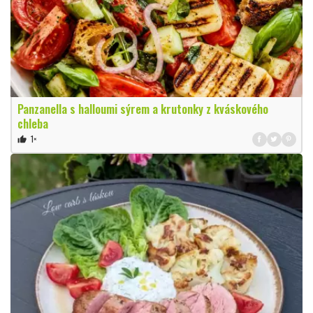
Panzanella s halloumi sýrem a krutonky z kváskového
chleba
1×
thumb_up