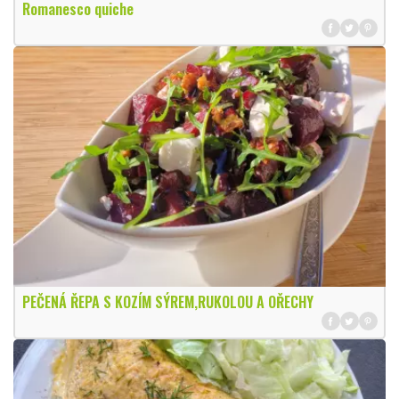
Romanesco quiche
PEČENÁ ŘEPA S KOZÍM SÝREM,RUKOLOU A OŘECHY