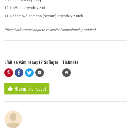
10. Hořčice a výrobky z ní
11. Sezamová semena (sezam) a výrobky z nich
Přesné informace najdete ve složení konkrétních produktů
Líbil se vám recept? Sdílejte
Tiskněte
mail
print
Hlasuj pro recept
thumb_up