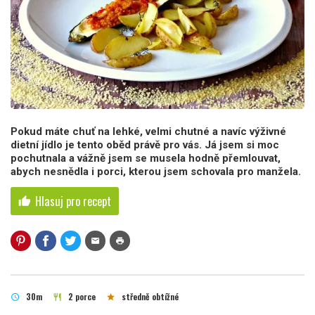
Pokud máte chuť na lehké, velmi chutné a navíc výživné
dietní jídlo je tento oběd právě pro vás. Já jsem si moc
pochutnala a vážně jsem se musela hodně přemlouvat,
abych nesnědla i porci, kterou jsem schovala pro manžela.
Hlasuj pro recept
thumb_up
mail
print
30m
2 porce
středně obtížné
schedule
restaurant
star