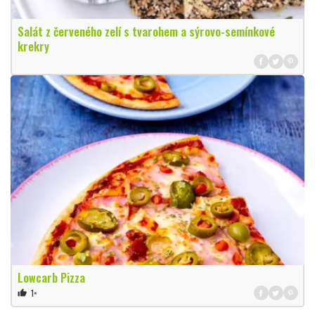
Salát z červeného zelí s tvarohem a sýrovo-semínkové
krekry
Lowcarb Pizza
1×
thumb_up