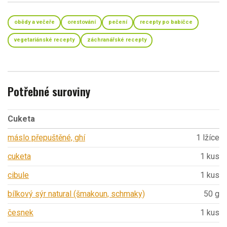
obědy a večeře
orestování
pečení
recepty po babičce
vegetariánské recepty
záchranářské recepty
Potřebné suroviny
Cuketa
máslo přepuštěné, ghí
1 lžíce
cuketa
1 kus
cibule
1 kus
bílkový sýr natural (šmakoun, schmaky)
50 g
česnek
1 kus