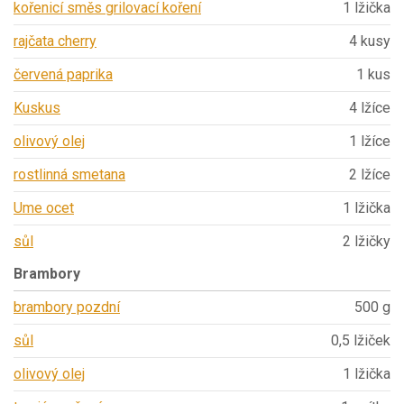
kořenicí směs grilovací koření
1 lžička
rajčata cherry
4 kusy
červená paprika
1 kus
Kuskus
4 lžíce
olivový olej
1 lžíce
rostlinná smetana
2 lžíce
Ume ocet
1 lžička
sůl
2 lžičky
Brambory
brambory pozdní
500 g
sůl
0,5 lžiček
olivový olej
1 lžička