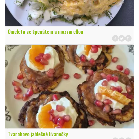
Omeleta se špenátem a mozzarellou
Tvarohovo jablečné lívanečky