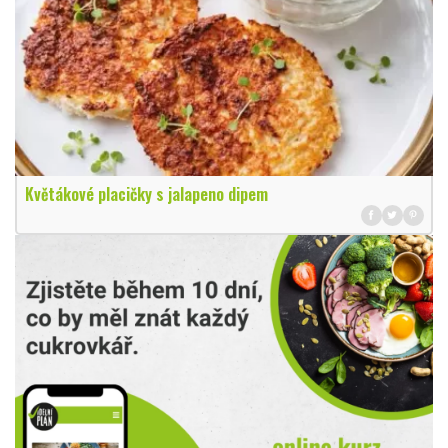
Květákové placičky s jalapeno dipem