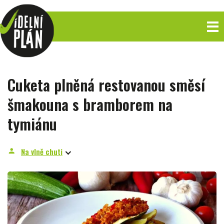
Cuketa plněná restovanou směsí
šmakouna s bramborem na
tymiánu
Na vlně chuti
person