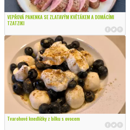
VEPŘOVÁ PANENKA SE ZLATAVÝM KVĚTÁKEM A DOMÁCÍMI
TZATZIKI
Tvarohové knedlíčky z bílku s ovocem