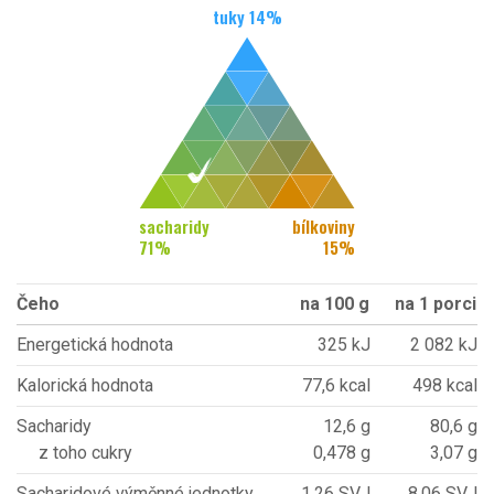
tuky
14
%
sacharidy
bílkoviny
71
%
15
%
Čeho
na 100 g
na 1 porci
Energetická hodnota
325 kJ
2 082 kJ
Kalorická hodnota
77,6 kcal
498 kcal
Sacharidy
12,6 g
80,6 g
z toho cukry
0,478 g
3,07 g
Sacharidové výměnné jednotky
1,26 SVJ
8,06 SVJ