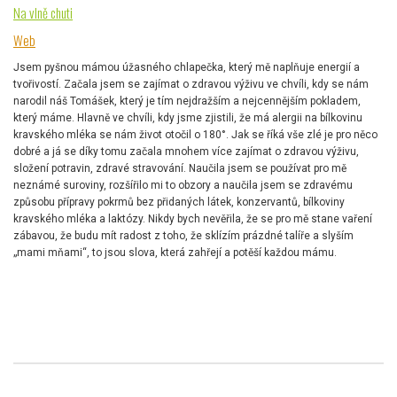
Na vlně chuti
Web
Jsem pyšnou mámou úžasného chlapečka, který mě naplňuje energií a
tvořivostí. Začala jsem se zajímat o zdravou výživu ve chvíli, kdy se nám
narodil náš Tomášek, který je tím nejdražším a nejcennějším pokladem,
který máme. Hlavně ve chvíli, kdy jsme zjistili, že má alergii na bílkovinu
kravského mléka se nám život otočil o 180°. Jak se říká vše zlé je pro něco
dobré a já se díky tomu začala mnohem více zajímat o zdravou výživu,
složení potravin, zdravé stravování. Naučila jsem se používat pro mě
neznámé suroviny, rozšířilo mi to obzory a naučila jsem se zdravému
způsobu přípravy pokrmů bez přidaných látek, konzervantů, bílkoviny
kravského mléka a laktózy. Nikdy bych nevěřila, že se pro mě stane vaření
zábavou, že budu mít radost z toho, že sklízím prázdné talíře a slyším
„mami mňami“, to jsou slova, která zahřejí a potěší každou mámu.