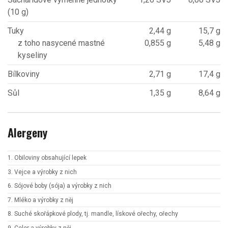
(10 g)
Tuky
2,44 g
15,7 g
z toho nasycené mastné
0,855 g
5,48 g
kyseliny
Bílkoviny
2,71 g
17,4 g
Sůl
1,35 g
8,64 g
Alergeny
1. Obiloviny obsahující lepek
3. Vejce a výrobky z nich
6. Sójové boby (sója) a výrobky z nich
7. Mléko a výrobky z něj
8. Suché skořápkové plody, tj. mandle, lískové ořechy, ořechy
9. Celer a výrobky z něj