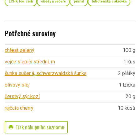
LCHF, low carb
obědy a večeře
primal
těhotenská cukrovka
Potřebné suroviny
chřest zelený
100 g
vejce slepičí střední, m
1 kus
šunka sušená, schwarzwaldská šunka
2 plátky
olivový olej
1 lžička
čerstvý sýr kozí
20 g
rajčata cherry
10 kusů
Tisk nákupního seznamu
print