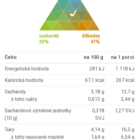
sacharidy
bílkoviny
26
%
41
%
Čeho
na 100 g
na 1 porci
Energetická hodnota
281 kJ
1 118 kJ
Kalorická hodnota
67,1 kcal
267 kcal
Sacharidy
3,18 g
12,7 g
z toho cukry
0,613 g
2,44 g
Sacharidové výměnné jednotky
0,318
1,27 SVJ
(10 g)
SVJ
Tuky
4,14 g
16,5 g
z toho nasycené mastné
1,64 g
6,54 g