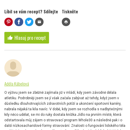
Líbil se vám recept? Sdílejte
Tiskněte
mail
print
Hlasuj pro recept
thumb_up
Adéla Kábelová
O výživu jsem se zběžně zajímala již v mládí, kdy jsem závodně dělala
atletiku. Podrobněji jsem se jí však začala zabývat až tehdy, když jsem v
důsledku dlouhotrvajících zdravotních potíží a ukončení sportovní kariéry,
nabrala nějaká ta kila navíc. V době, kdy jsem se rozhodla s nadbytečnými
kily něco udělat, se mi do ruky dostala knížka Jídlo na prvním místě, která
odstartovala můj zájem o stravovací program Whole30 a následně pak i o
další nízkosacharidové formy stravování. Znalosti o fungování lidského těla