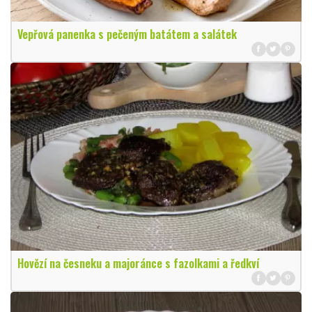
Vepřová panenka s pečeným batátem a salátek
Hovězí na česneku a majoránce s fazolkami a ředkví