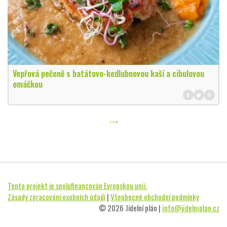
Vepřová pečeně s batátovo-kedlubnovou kaší a cibulovou
omáčkou
Tento projekt je spolufinancován Evropskou unií.
Zásady zpracování osobních údajů
|
Všeobecné obchodní podmínky
© 2026 Jídelní plán |
info@jidelniplan.cz