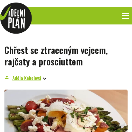
Chřest se ztraceným vejcem,
rajčaty a prosciuttem
Adéla Kábelová
person