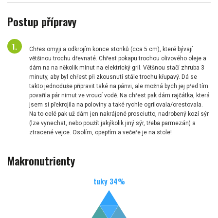
Postup přípravy
Chřes omyji a odkrojím konce stonků (cca 5 cm), které bývají
většinou trochu dřevnaté. Chřest pokapu trochou olivového oleje a
dám na na několik minut na elektrický gril. Většnou stačí zhruba 3
minuty, aby byl chřest při zkousnutí stále trochu křupavý. Dá se
takto jednoduše připravit také na pánvi, ale možná bych jej před tím
povařila pár nimut ve vroucí vodě. Na chřest pak dám rajčátka, která
jsem si překrojila na poloviny a také rychle ogrilovala/orestovala.
Na to celé pak už dám jen nakrájené prosciutto, nadrobený kozí sýr
(lze vynechat, nebo použít jakýkolik jiný sýr, třeba parmezán) a
ztracené vejce. Osolím, opepřím a večeře je na stole!
Makronutrienty
tuky
34
%