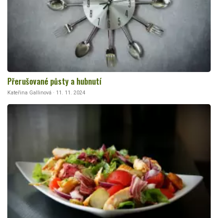
Přerušované půsty a hubnutí
Kateřina Gallinová · 11. 11. 2024