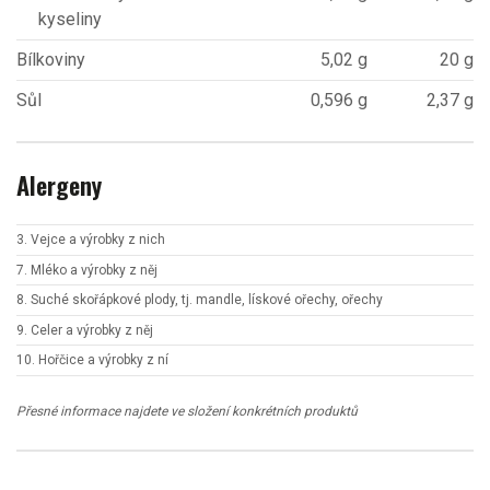
kyseliny
Bílkoviny
5,02 g
20 g
Sůl
0,596 g
2,37 g
Alergeny
3. Vejce a výrobky z nich
7. Mléko a výrobky z něj
8. Suché skořápkové plody, tj. mandle, lískové ořechy, ořechy
9. Celer a výrobky z něj
10. Hořčice a výrobky z ní
Přesné informace najdete ve složení konkrétních produktů