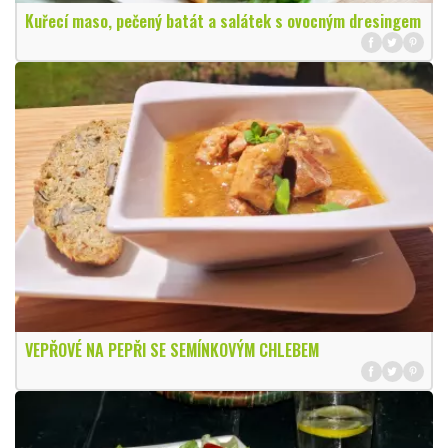
Kuřecí maso, pečený batát a salátek s ovocným dresingem
VEPŘOVÉ NA PEPŘI SE SEMÍNKOVÝM CHLEBEM