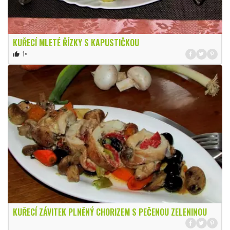
KUŘECÍ MLETÉ ŘÍZKY S KAPUSTIČKOU
1×
thumb_up
KUŘECÍ ZÁVITEK PLNĚNÝ CHORIZEM S PEČENOU ZELENINOU