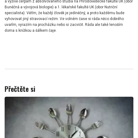
a výživě čerpám z absolvovaného studia na Přírodovědecké fakultě UK (obor
Buněčná a vývojová biologie) a 1. lékařské fakultě UK (obor Nutriční
specialista). Věřím, že každý člověk je jediněčný, a proto každému bude
vyhovovat jiný stravovací režim. Ve volném čase si ráda něco dobrého
uvařím, vyrazím na procházku nebo si zacvičit. Ráda ale také lenoším
doma s knížkou a šálkem čaje.
Přečtěte si