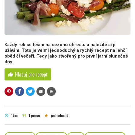
Každý rok se těším na sezónu chřestu a náležitě si jí
užívám. Toto je velmi jednoduchý a rychlý recept na lehčí
oběd či večeři. Tedy jako stvořený pro první jarní slunečné
dny.
Hlasuj pro recept
thumb_up
mail
print
15m
1 porce
jednoduché
schedule
restaurant
star