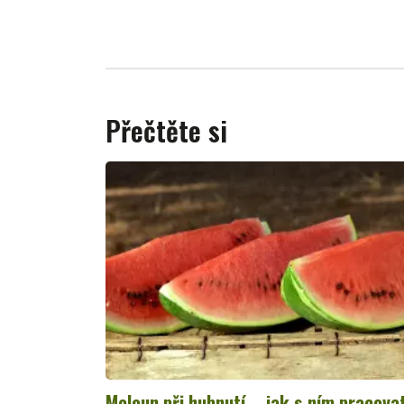
Přečtěte si
Meloun při hubnutí – jak s ním pracova