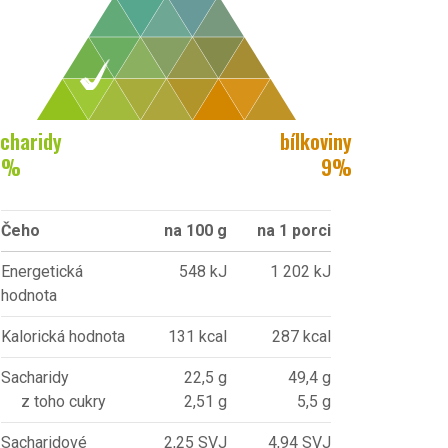
charidy
bílkoviny
8
%
9
%
Čeho
na 100 g
na 1 porci
Energetická
548 kJ
1 202 kJ
hodnota
Kalorická hodnota
131 kcal
287 kcal
Sacharidy
22,5 g
49,4 g
z toho cukry
2,51 g
5,5 g
Sacharidové
2,25 SVJ
4,94 SVJ