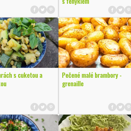
s fenyklem
hrách s cuketou a
Pečené malé brambory -
kou
grenaille