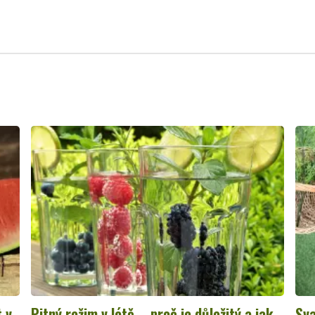
t v
Pitný režim v létě – proč je důležitý a jak
Sva