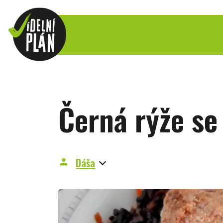
Černá rýže se
Dáša
person