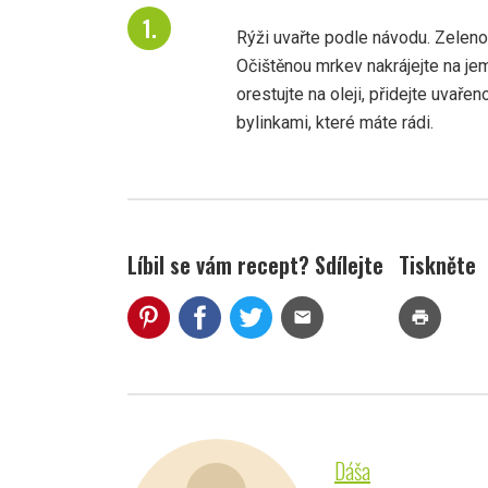
Rýži uvařte podle návodu. Zelenou
Očištěnou mrkev nakrájejte na je
orestujte na oleji, přidejte uvaře
bylinkami, které máte rádi.
Líbil se vám recept? Sdílejte
Tiskněte
mail
print
Dáša