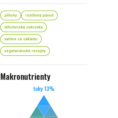
přílohy
rostlinný původ
těhotenská cukrovka
vaříme ze základu
vegetariánské recepty
Makronutrienty
tuky
13
%