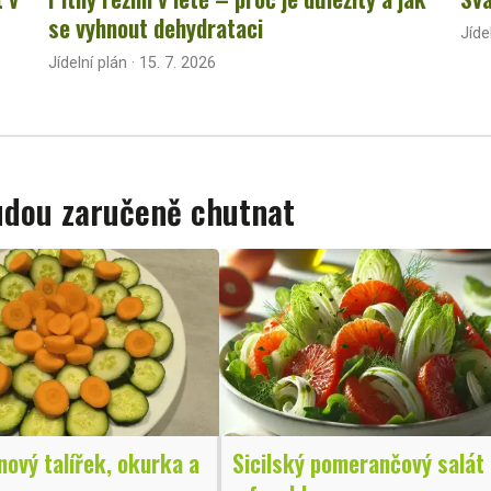
se vyhnout dehydrataci
Jíde
Jídelní plán · 15. 7. 2026
budou zaručeně chutnat
nový talířek, okurka a
Sicilský pomerančový salát