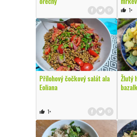
ořechy
mrkev
1×
thumb_up
Přílohový čočkový salát ala
Žlutý 
Eoliana
bazal
1×
thumb_up