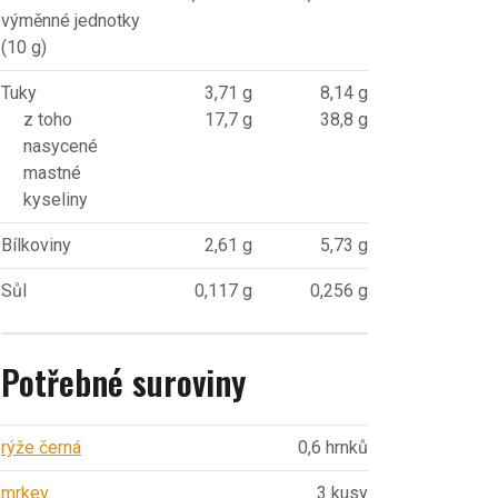
výměnné jednotky
(10 g)
Tuky
3,71 g
8,14 g
z toho
17,7 g
38,8 g
nasycené
mastné
kyseliny
Bílkoviny
2,61 g
5,73 g
Sůl
0,117 g
0,256 g
Potřebné suroviny
rýže černá
0,6 hrnků
mrkev
3 kusy