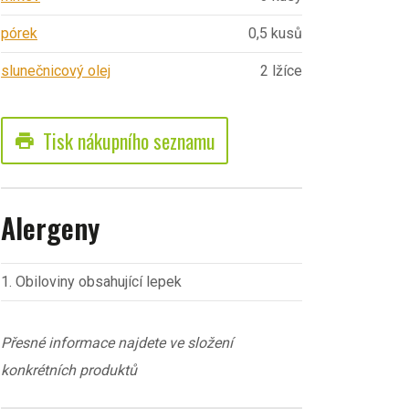
pórek
0,5 kusů
slunečnicový olej
2 lžíce
Tisk nákupního seznamu
print
Alergeny
1. Obiloviny obsahující lepek
Přesné informace najdete ve složení
konkrétních produktů