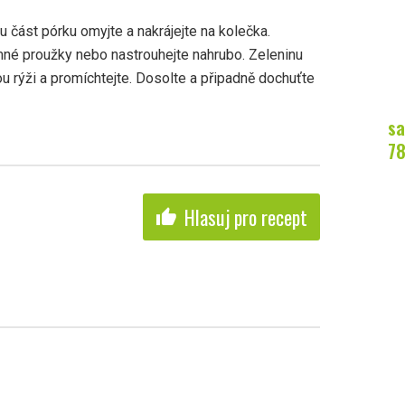
 část pórku omyjte a nakrájejte na kolečka.
mné proužky nebo nastrouhejte nahrubo. Zeleninu
nou rýži a promíchtejte. Dosolte a připadně dochuťte
sa
7
Hlasuj pro recept
thumb_up