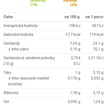
sacharidy
bílkoviny
77
%
12
%
Čeho
na 100 g
na 1 porci
Energetická hodnota
158 kJ
497 kJ
Kalorická hodnota
37,7 kcal
119 kcal
Sacharidy
7,34 g
23,1 g
z toho cukry
3,19 g
10,1 g
Sacharidové výměnné jednotky
0,734
2,31 SVJ
(10 g)
SVJ
Tuky
1 g
3,15 g
z toho nasycené mastné
0,176 g
0,553 g
kyseliny
Bílkoviny
1,18 g
3,73 g
Sůl
0,392 g
1,24 g