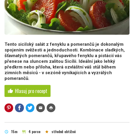
Tento sicilský salát z fenyklu a pomerančů je dokonalým
spojením svěžesti a jednoduchosti. Kombinace sladkých,
šťavnatých pomerančů, křupavého fenyklu a pistácií vás
přenese na sluncem zalitou Sicílii. Ideální jako lehký
předkrm nebo příloha, která ozvláštní váš stůl během
zimních měsíců - v sezóně vynikajících a vyzrálých
pomerančů.
Hlasuj pro recept
thumb_up
mail
print
15m
4 porce
středně obtížné
schedule
restaurant
star