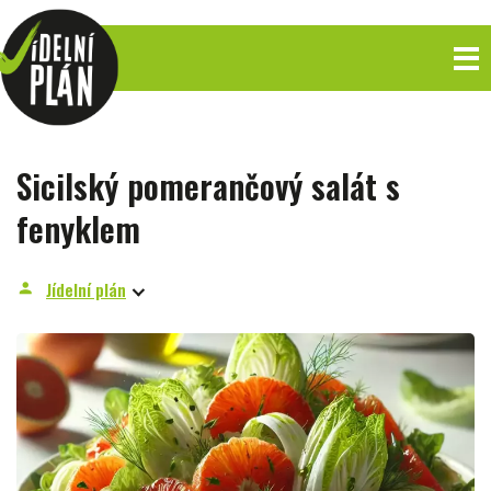
Sicilský pomerančový salát s
fenyklem
Jídelní plán
person