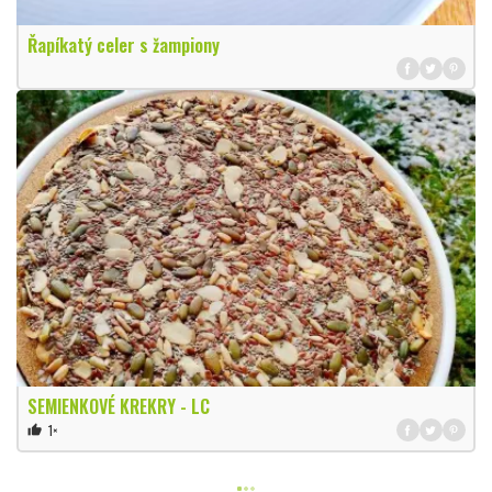
Řapíkatý celer s žampiony
SEMIENKOVÉ KREKRY - LC
1×
thumb_up