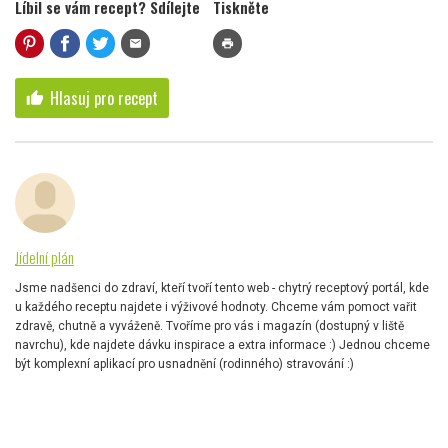
Líbil se vám recept? Sdílejte
Tiskněte
mail
print
Hlasuj pro recept
thumb_up
Jídelní plán
Jsme nadšenci do zdraví, kteří tvoří tento web - chytrý receptový portál, kde
u každého receptu najdete i výživové hodnoty. Chceme vám pomoct vařit
zdravě, chutně a vyváženě. Tvoříme pro vás i magazín (dostupný v liště
navrchu), kde najdete dávku inspirace a extra informace :) Jednou chceme
být komplexní aplikací pro usnadnění (rodinného) stravování :)