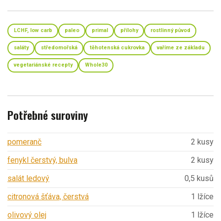
LCHF, low carb
paleo
primal
přílohy
rostlinný původ
saláty
středomořská
těhotenská cukrovka
vaříme ze základu
vegetariánské recepty
Whole30
Potřebné suroviny
pomeranč
2 kusy
fenykl čerstvý, bulva
2 kusy
salát ledový
0,5 kusů
citronová šťáva, čerstvá
1 lžíce
olivový olej
1 lžíce