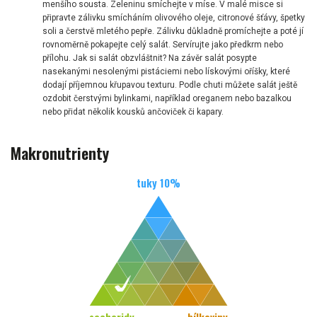
menšího sousta. Zeleninu smíchejte v míse. V malé misce si
připravte zálivku smícháním olivového oleje, citronové šťávy, špetky
soli a čerstvě mletého pepře. Zálivku důkladně promíchejte a poté jí
rovnoměrně pokapejte celý salát. Servírujte jako předkrm nebo
přílohu. Jak si salát obzvláštnit? Na závěr salát posypte
nasekanými nesolenými pistáciemi nebo lískovými oříšky, které
dodají příjemnou křupavou texturu. Podle chuti můžete salát ještě
ozdobit čerstvými bylinkami, například oreganem nebo bazalkou
nebo přidat několik kousků ančoviček či kapary.
Makronutrienty
tuky
10
%