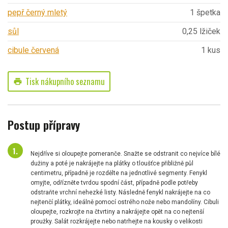
pepř černý mletý
1 špetka
sůl
0,25 lžiček
cibule červená
1 kus
Tisk nákupního seznamu
print
Postup přípravy
Nejdříve si oloupejte pomeranče. Snažte se odstranit co nejvíce bílé
dužiny a poté je nakrájejte na plátky o tloušťce přibližně půl
centimetru, případně je rozdělte na jednotlivé segmenty. Fenykl
omyjte, odřízněte tvrdou spodní část, případně podle potřeby
odstraňte vrchní nehezké listy. Následně fenykl nakrájejte na co
nejtenčí plátky, ideálně pomocí ostrého nože nebo mandolíny. Cibuli
oloupejte, rozkrojte na čtvrtiny a nakrájejte opět na co nejtenší
proužky. Salát rozkrájejte nebo natrhejte na kousky o velikosti