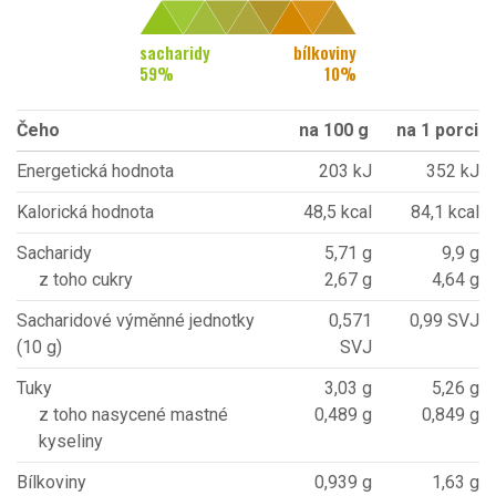
sacharidy
bílkoviny
59
%
10
%
Čeho
na 100 g
na 1 porci
Energetická hodnota
203 kJ
352 kJ
Kalorická hodnota
48,5 kcal
84,1 kcal
Sacharidy
5,71 g
9,9 g
z toho cukry
2,67 g
4,64 g
Sacharidové výměnné jednotky
0,571
0,99 SVJ
(10 g)
SVJ
Tuky
3,03 g
5,26 g
z toho nasycené mastné
0,489 g
0,849 g
kyseliny
Bílkoviny
0,939 g
1,63 g