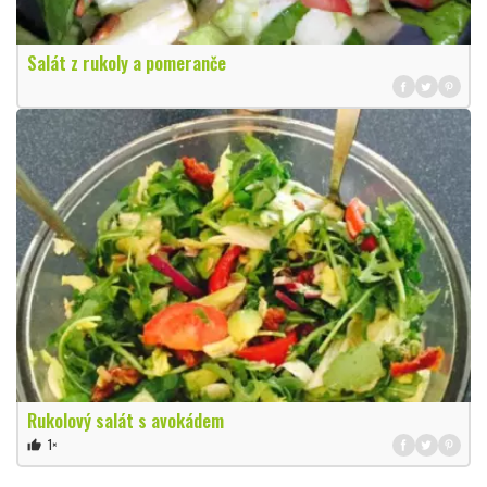
Salát z rukoly a pomeranče
Rukolový salát s avokádem
1×
thumb_up