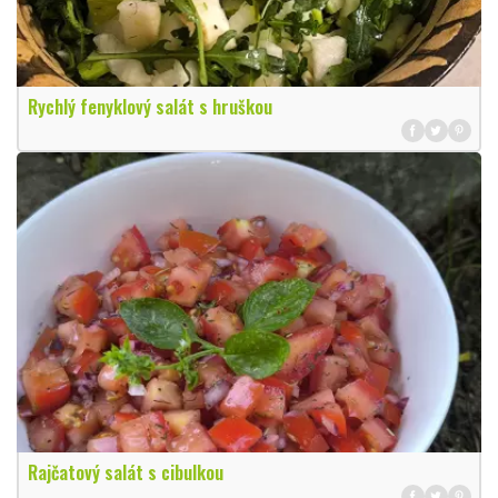
Rychlý fenyklový salát s hruškou
Rajčatový salát s cibulkou