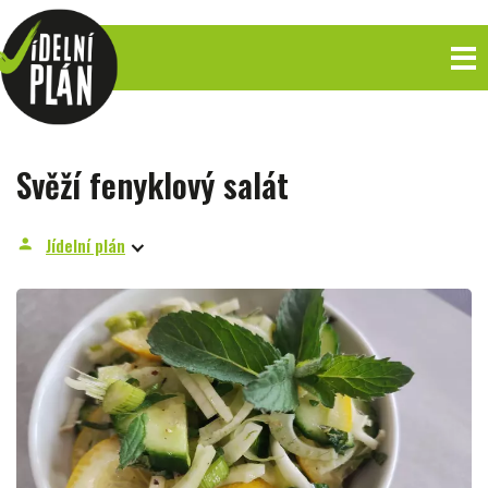
Svěží fenyklový salát
Jídelní plán
person