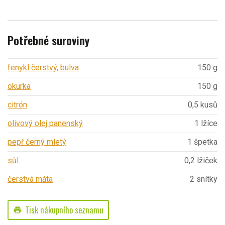
Potřebné suroviny
fenykl čerstvý, bulva
150 g
okurka
150 g
citrón
0,5 kusů
olivový olej panenský
1 lžíce
pepř černý mletý
1 špetka
sůl
0,2 lžiček
čerstvá máta
2 snítky
Tisk nákupního seznamu
print