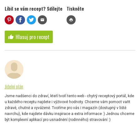
Líbil se vám recept? Sdílejte
Tiskněte
mail
print
Hlasuj pro recept
thumb_up
Jídelní plán
Jsme nadšenci do zdraví, kteří tvoří tento web - chytrý receptový portál, kde
u každého receptu najdete i výživové hodnoty. Chceme vám pomoct vařit
zdravě, chutně a vyváženě. Tvoříme pro vás i magazín (dostupný v liště
navrchu), kde najdete dávku inspirace a extra informace :) Jednou chceme
být komplexní aplikací pro usnadnění (rodinného) stravování :)