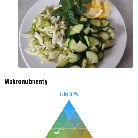
Makronutrienty
tuky
31
%