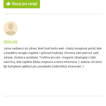
Hlasuj pro recept
thumb_up
Jídelní plán
Jsme nadšenci do zdraví, kteří tvoří tento web - chytrý receptový portál, kde
u každého receptu najdete i výživové hodnoty. Chceme vám pomoct vařit
zdravě, chutně a vyváženě. Tvoříme pro vás i magazín (dostupný v liště
navrchu), kde najdete dávku inspirace a extra informace :) Jednou chceme
být komplexní aplikací pro usnadnění (rodinného) stravování :)