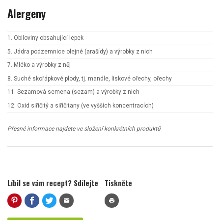
Alergeny
1. Obiloviny obsahující lepek
5. Jádra podzemnice olejné (arašídy) a výrobky z nich
7. Mléko a výrobky z něj
8. Suché skořápkové plody, tj. mandle, lískové ořechy, ořechy
11. Sezamová semena (sezam) a výrobky z nich
12. Oxid siřičitý a siřičitany (ve vyšších koncentracích)
Přesné informace najdete ve složení konkrétních produktů
Líbil se vám recept? Sdílejte
Tiskněte
mail
print