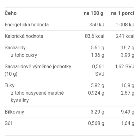
Čeho
na 100 g
na 1 porci
Energetická hodnota
350 kJ
1 008 kJ
Kalorická hodnota
83,6 kcal
241 kcal
Sacharidy
5,61 g
16,2 g
z toho cukry
1,36 g
3,93 g
Sacharidové výměnné jednotky
0,561
1,62 SVJ
(10 g)
SVJ
Tuky
5,82 g
16,8 g
z toho nasycené mastné
0,924 g
2,67 g
kyseliny
Bílkoviny
3,29 g
9,49 g
Sůl
0,568 g
1,64 g