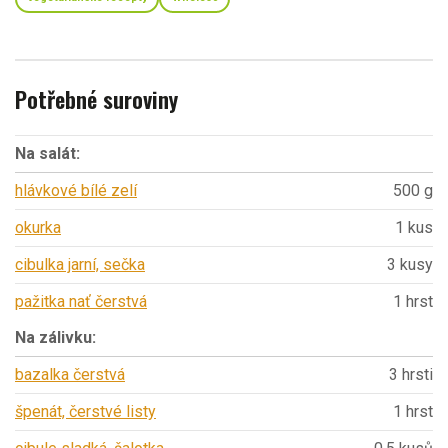
Potřebné suroviny
Na salát:
hlávkové bílé zelí
500 g
okurka
1 kus
cibulka jarní, sečka
3 kusy
pažitka nať čerstvá
1 hrst
Na zálivku:
bazalka čerstvá
3 hrsti
špenát, čerstvé listy
1 hrst