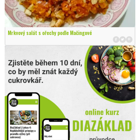
Mrkvový salát s ořechy podle Mačingové