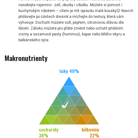
nasekejte najemno - zelí, okurky i cibulku. Můžete si pomoct i
kuchyňským robotem – cílem je mít opravdu malé kousky😊 Navrch
přidávejte po částech dresink a míchejte do textury, která vám
vyhovuje. Dochutit můžete solí, pepřem, citronovou šťávou dle
libosti. Zálivku můžete pro příště změnit nebo ochutit přidáním
cizrny a sezamové pasty (hummus), kapar nebo bílého skyru a
balkánského sýra.
Makronutrienty
tuky
40
%
sacharidy
bílkoviny
38
%
22
%