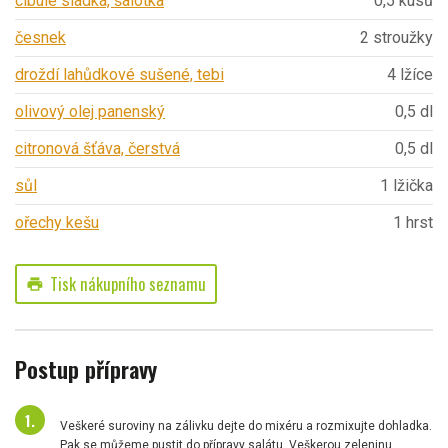
cibule sladká, šalotka
0,5 kusů
česnek
2 stroužky
droždí lahůdkové sušené, tebi
4 lžíce
olivový olej panenský
0,5 dl
citronová šťáva, čerstvá
0,5 dl
sůl
1 lžička
ořechy kešu
1 hrst
Tisk nákupního seznamu
print
Postup přípravy
Veškeré suroviny na zálivku dejte do mixéru a rozmixujte dohladka.
Pak se můžeme pustit do přípravy salátu. Veškerou zeleninu