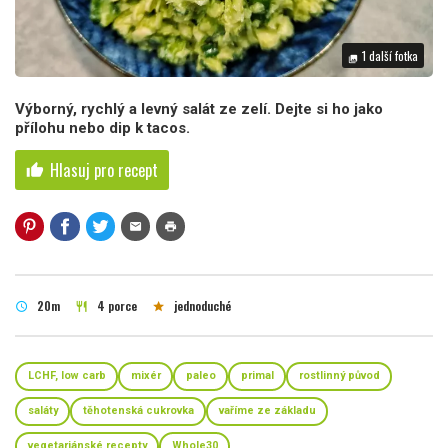
1 další fotka
photo_library
Výborný, rychlý a levný salát ze zelí. Dejte si ho jako
přílohu nebo dip k tacos.
Hlasuj pro recept
thumb_up
mail
print
20m
4 porce
jednoduché
schedule
restaurant
star
LCHF, low carb
mixér
paleo
primal
rostlinný původ
saláty
těhotenská cukrovka
vaříme ze základu
vegetariánské recepty
Whole30