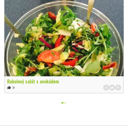
Rukolový salát s avokádem
1×
thumb_up