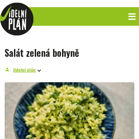
Salát zelená bohyně
Jídelní plán
person