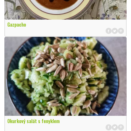
Gazpacho
Okurkový salát s fenyklem