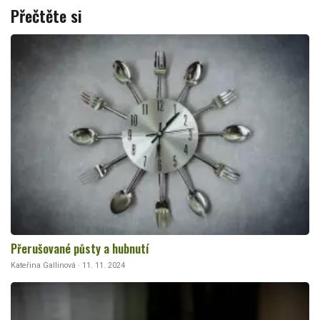
Přečtěte si
Přerušované půsty a hubnutí
Kateřina Gallinová · 11. 11. 2024