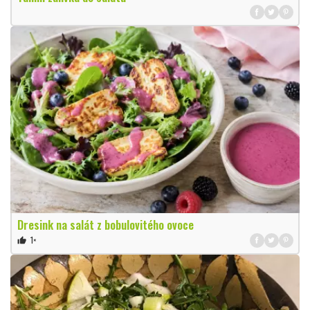
Dresink na salát z bobulovitého ovoce
1×
thumb_up