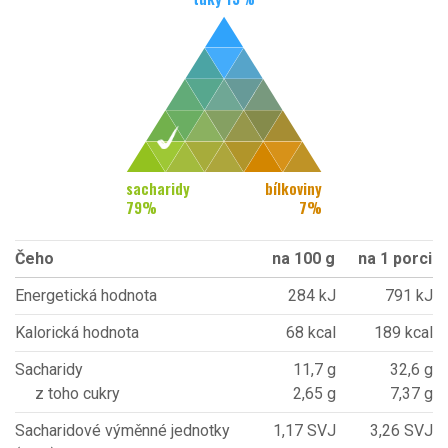
sacharidy
bílkoviny
79
%
7
%
Čeho
na 100 g
na 1 porci
Energetická hodnota
284 kJ
791 kJ
Kalorická hodnota
68 kcal
189 kcal
Sacharidy
11,7 g
32,6 g
z toho cukry
2,65 g
7,37 g
Sacharidové výměnné jednotky
1,17 SVJ
3,26 SVJ