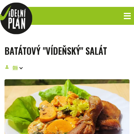
BATÁTOVÝ "VÍDEŇSKÝ" SALÁT
Oli
person