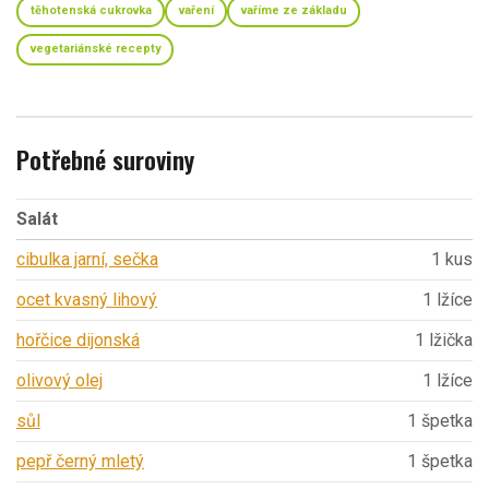
těhotenská cukrovka
vaření
vaříme ze základu
vegetariánské recepty
Potřebné suroviny
Salát
cibulka jarní, sečka
1 kus
ocet kvasný lihový
1 lžíce
hořčice dijonská
1 lžička
olivový olej
1 lžíce
sůl
1 špetka
pepř černý mletý
1 špetka