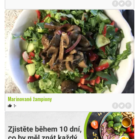
Marinované žampiony
1×
thumb_up