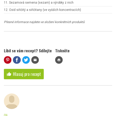
11. Sezamová semena (sezam) a výrobky z nich
12. Oxid siřičitý a siřičitany (ve vyšších koncentracích)
Přesné informace najdete ve složení konkrétních produktů
Líbil se vám recept? Sdílejte
Tiskněte
mail
print
Hlasuj pro recept
thumb_up
Oli