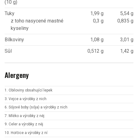
(10 g)
Tuky
1,99 g
5,54 g
z toho nasycené mastné
0,3 g
0,835 g
kyseliny
Bílkoviny
1,08 g
3,01 g
Sůl
0,512 g
1,42 g
Alergeny
1. Obiloviny obsahující lepek
3. Vejce a výrobky z nich
6. Sójové boby (sója) a výrobky z nich
7. Mléko a výrobky z něj
9. Celer a výrobky z něj
10. Hořčice a výrobky z ní