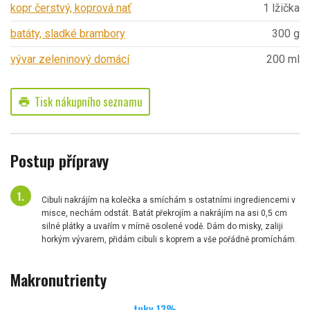
kopr čerstvý, koprová nať
1 lžička
batáty, sladké brambory
300 g
vývar zeleninový domácí
200 ml
Tisk nákupního seznamu
print
Postup přípravy
Cibuli nakrájím na kolečka a smíchám s ostatními ingrediencemi v
misce, nechám odstát. Batát překrojím a nakrájím na asi 0,5 cm
silné plátky a uvařím v mírně osolené vodě. Dám do misky, zaliji
horkým vývarem, přidám cibuli s koprem a vše pořádně promíchám.
Makronutrienty
tuky
13
%