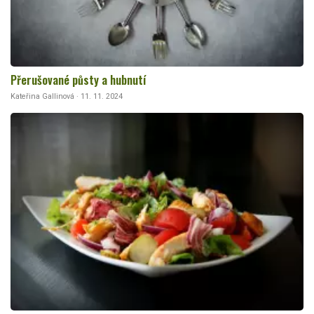
Přerušované půsty a hubnutí
Kateřina Gallinová · 11. 11. 2024