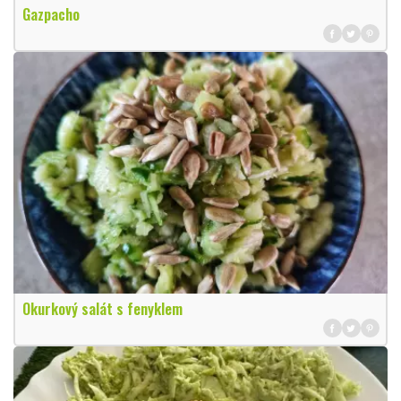
Gazpacho
Okurkový salát s fenyklem