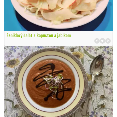
Feniklový šalát s kapustou a jablkom