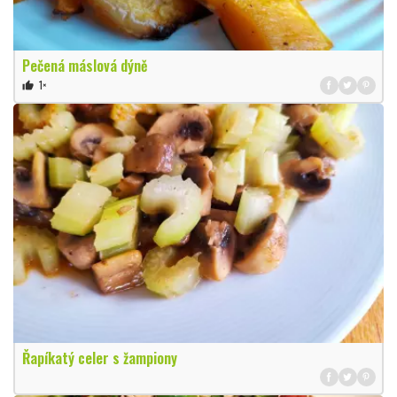
Pečená máslová dýně
1×
thumb_up
Řapíkatý celer s žampiony