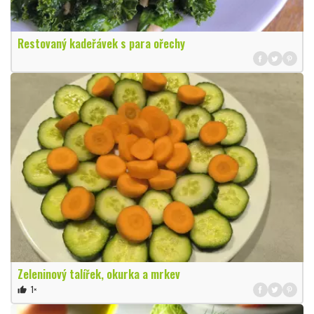
Restovaný kadeřávek s para ořechy
Zeleninový talířek, okurka a mrkev
1×
thumb_up