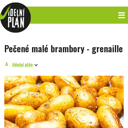
Pečené malé brambory - grenaille
Jídelní plán
person