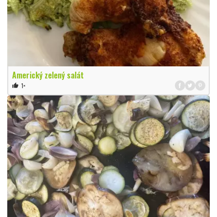
Americký zelený salát
1×
thumb_up