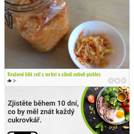
Kvašené bílé zelí s mrkví a cibulí neboli pickles
3×
thumb_up