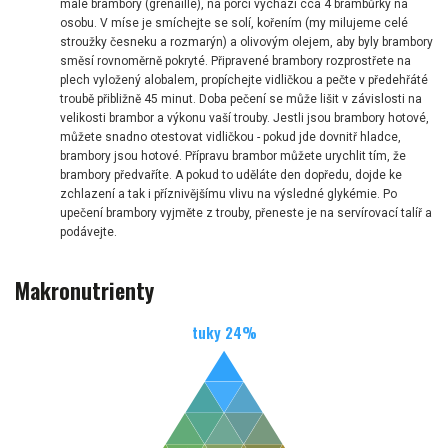
malé brambory (grenaille), na porci vychází cca 4 brambůrky na
osobu. V míse je smíchejte se solí, kořením (my milujeme celé
stroužky česneku a rozmarýn) a olivovým olejem, aby byly brambory
směsí rovnoměrně pokryté. Připravené brambory rozprostřete na
plech vyložený alobalem, propíchejte vidličkou a pečte v předehřáté
troubě přibližně 45 minut. Doba pečení se může lišit v závislosti na
velikosti brambor a výkonu vaší trouby. Jestli jsou brambory hotové,
můžete snadno otestovat vidličkou - pokud jde dovnitř hladce,
brambory jsou hotové. Přípravu brambor můžete urychlit tím, že
brambory předvaříte. A pokud to uděláte den dopředu, dojde ke
zchlazení a tak i příznivějšímu vlivu na výsledné glykémie. Po
upečení brambory vyjměte z trouby, přeneste je na servírovací talíř a
podávejte.
Makronutrienty
tuky
24
%