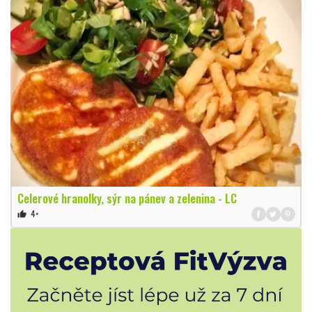
Celerové hranolky, sýr na pánev a zelenina - LC
4×
thumb_up