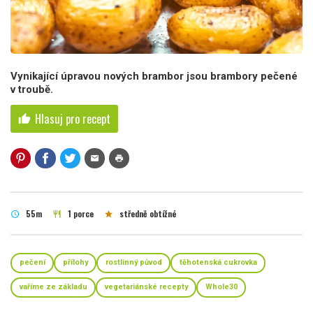
Vynikající úpravou nových brambor jsou brambory pečené
v troubě.
Hlasuj pro recept
thumb_up
mail
print
55m
1 porce
středně obtížné
schedule
restaurant
star
pečení
přílohy
rostlinný původ
těhotenská cukrovka
vaříme ze základu
vegetariánské recepty
Whole30