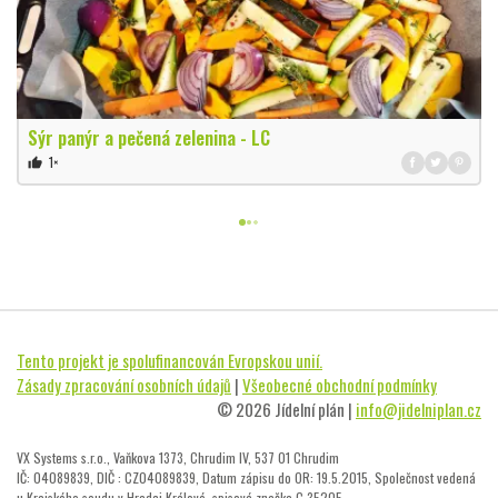
Sýr panýr a pečená zelenina - LC
1×
thumb_up
Tento projekt je spolufinancován Evropskou unií.
Zásady zpracování osobních údajů
|
Všeobecné obchodní podmínky
© 2026 Jídelní plán |
info@jidelniplan.cz
VX Systems s.r.o., Vaňkova 1373, Chrudim IV, 537 01 Chrudim
IČ: 04089839, DIČ : CZ04089839, Datum zápisu do OR: 19.5.2015, Společnost vedená
u Krajského soudu v Hradci Králové, spisová značka C 35205