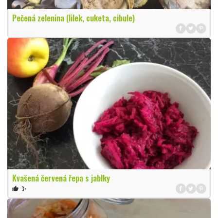
Pečená zelenina (lilek, cuketa, cibule)
Kvašená červená řepa s jablky
3×
thumb_up