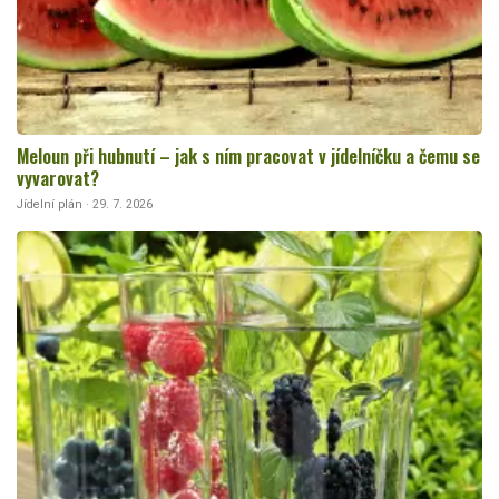
Meloun při hubnutí – jak s ním pracovat v jídelníčku a čemu se
vyvarovat?
Jídelní plán · 29. 7. 2026