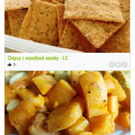
Chipsy z mandlové mouky - LC
3×
thumb_up