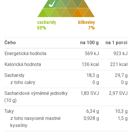
sacharidy
bílkoviny
69
%
7
%
Čeho
na 100 g
na 1 porci
Energetická hodnota
569 kJ
923 kJ
Kalorická hodnota
136 kcal
221 kcal
Sacharidy
18,3 g
29,7 g
z toho cukry
0 g
0 g
Sacharidové výměnné jednotky
1,83 SVJ
2,97 SVJ
(10 g)
Tuky
6,34 g
10,3 g
z toho nasycené mastné
0,928 g
1,5 g
kyseliny