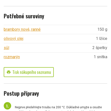
Potřebné suroviny
brambory nové, ranné
150 g
olivový olej
1 lžíce
sůl
2 špetky
rozmarýn
1 snítka
Tisk nákupního seznamu
print
Postup přípravy
Nejprve předehřejte troubu na 200 °C. Důkladně umyjte a osušte