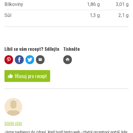
Bílkoviny
1,86 g
3,01 g
Sůl
1,3 g
2,1 g
Líbil se vám recept? Sdílejte
Tiskněte
mail
print
Hlasuj pro recept
thumb_up
Jídelní plán
Jsme nadšenci do zdraví, kteří tvoří tento web - chytrý receptový portál, kde