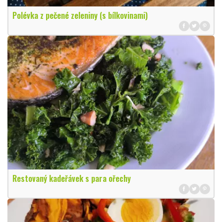
Polévka z pečené zeleniny (s bílkovinami)
Restovaný kadeřávek s para ořechy