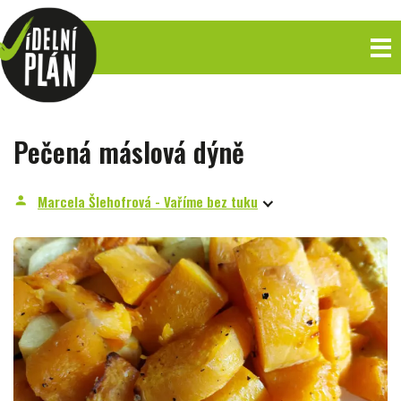
Pečená máslová dýně
Marcela Šlehofrová - Vaříme bez tuku
person