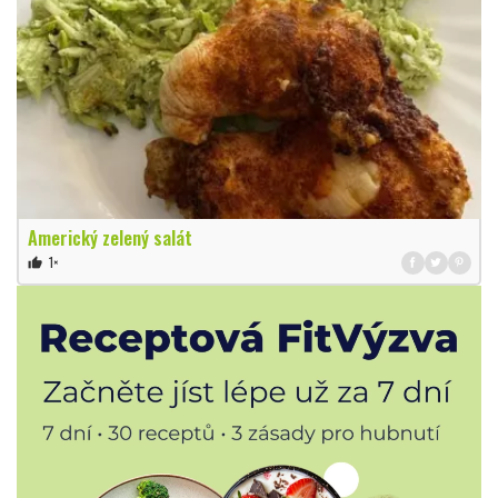
Americký zelený salát
1×
thumb_up