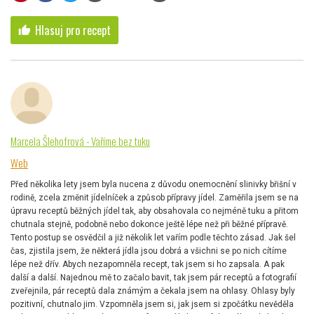
Hlasuj pro recept
thumb_up
Marcela Šlehofrová - Vaříme bez tuku
Web
Před několika lety jsem byla nucena z důvodu onemocnění slinivky břišní v
rodině, zcela změnit jídelníček a způsob přípravy jídel. Zaměřila jsem se na
úpravu receptů běžných jídel tak, aby obsahovala co nejméně tuku a přitom
chutnala stejně, podobně nebo dokonce ještě lépe než při běžné přípravě.
Tento postup se osvědčil a již několik let vařím podle těchto zásad. Jak šel
čas, zjistila jsem, že některá jídla jsou dobrá a všichni se po nich cítíme
lépe než dřív. Abych nezapomněla recept, tak jsem si ho zapsala. A pak
další a další. Najednou mě to začalo bavit, tak jsem pár receptů a fotografií
zveřejnila, pár receptů dala známým a čekala jsem na ohlasy. Ohlasy byly
pozitivní, chutnalo jim. Vzpomněla jsem si, jak jsem si zpočátku nevěděla