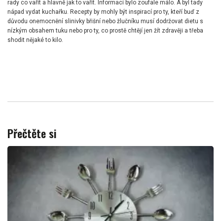
rady co vařit a hlavně jak to vařit. Informací bylo zoufale málo. A byl tady
nápad vydat kuchařku. Recepty by mohly být inspirací pro ty, kteří buď z
důvodu onemocnění slinivky břišní nebo žlučníku musí dodržovat dietu s
nízkým obsahem tuku nebo pro ty, co prostě chtějí jen žít zdravěji a třeba
shodit nějaké to kilo.
Přečtěte si