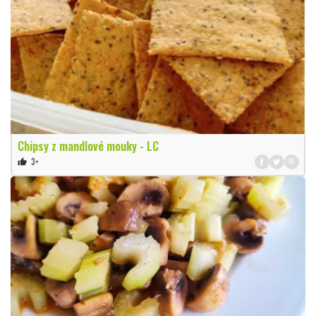
Chipsy z mandlové mouky - LC
3×
thumb_up