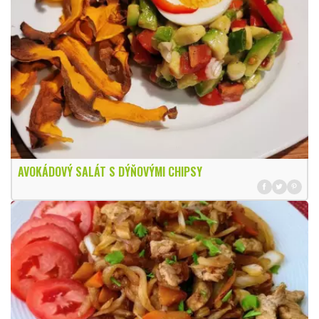
AVOKÁDOVÝ SALÁT S DÝŇOVÝMI CHIPSY