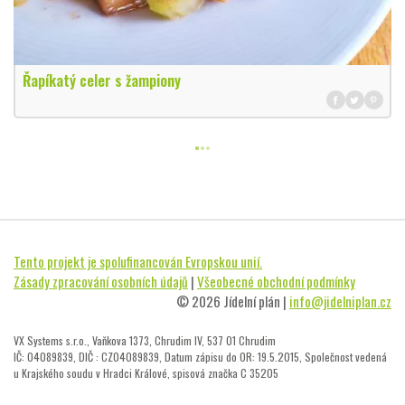
Řapíkatý celer s žampiony
Tento projekt je spolufinancován Evropskou unií.
Zásady zpracování osobních údajů
|
Všeobecné obchodní podmínky
© 2026 Jídelní plán |
info@jidelniplan.cz
VX Systems s.r.o., Vaňkova 1373, Chrudim IV, 537 01 Chrudim
IČ: 04089839, DIČ : CZ04089839, Datum zápisu do OR: 19.5.2015, Společnost vedená
u Krajského soudu v Hradci Králové, spisová značka C 35205