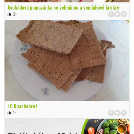
Avokádová pomazánka se zeleninou a semínkové krekry
2×
thumb_up
LC Knackebrot
1×
thumb_up