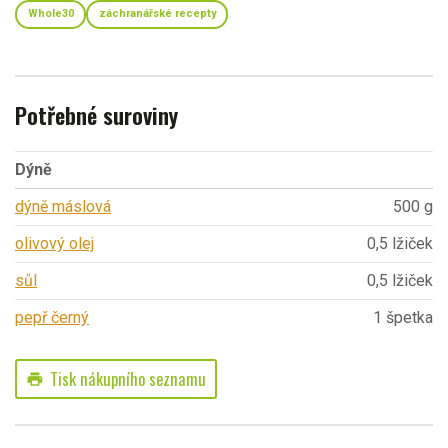
Whole30
záchranářské recepty
Potřebné suroviny
Dýně
dýně máslová
500 g
olivový olej
0,5 lžiček
sůl
0,5 lžiček
pepř černý
1 špetka
Tisk nákupního seznamu
print