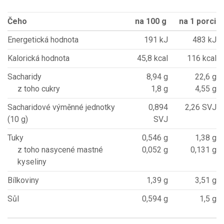
Čeho
na 100 g
na 1 porci
Energetická hodnota
191 kJ
483 kJ
Kalorická hodnota
45,8 kcal
116 kcal
Sacharidy
8,94 g
22,6 g
z toho cukry
1,8 g
4,55 g
Sacharidové výměnné jednotky
0,894
2,26 SVJ
(10 g)
SVJ
Tuky
0,546 g
1,38 g
z toho nasycené mastné
0,052 g
0,131 g
kyseliny
Bílkoviny
1,39 g
3,51 g
Sůl
0,594 g
1,5 g