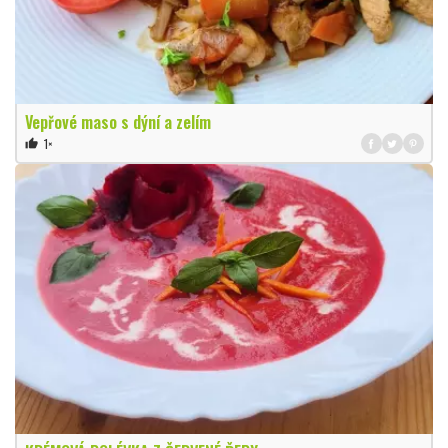
Vepřové maso s dýní a zelím
1×
thumb_up