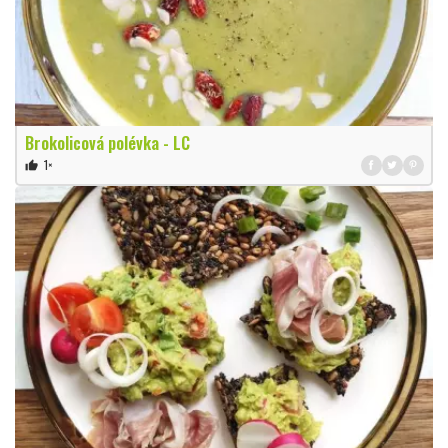
Brokolicová polévka - LC
1×
thumb_up