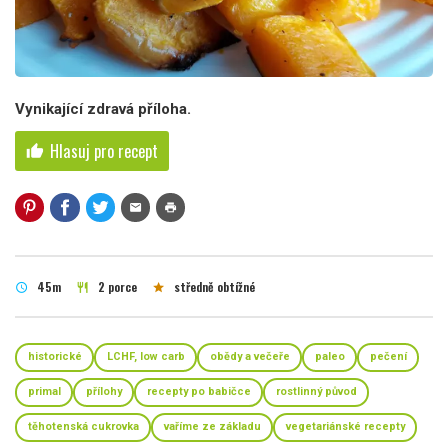
Vynikající zdravá příloha.
Hlasuj pro recept
thumb_up
mail
print
45m
2 porce
středně obtížné
schedule
restaurant
star
historické
LCHF, low carb
obědy a večeře
paleo
pečení
primal
přílohy
recepty po babičce
rostlinný původ
těhotenská cukrovka
vaříme ze základu
vegetariánské recepty