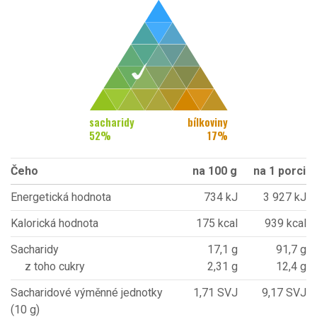
sacharidy
bílkoviny
52
%
17
%
Čeho
na 100 g
na 1 porci
Energetická hodnota
734 kJ
3 927 kJ
Kalorická hodnota
175 kcal
939 kcal
Sacharidy
17,1 g
91,7 g
z toho cukry
2,31 g
12,4 g
Sacharidové výměnné jednotky
1,71 SVJ
9,17 SVJ
(10 g)