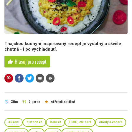
Thajskou kuchyní inspirovaný recept je vydatný a skvěle
chutná - i po vychladnutí.
Hlasuj pro recept
thumb_up
mail
print
30m
2 porce
středně obtížné
schedule
restaurant
star
dušení
historické
indická
LCHF, low carb
obědy a večeře