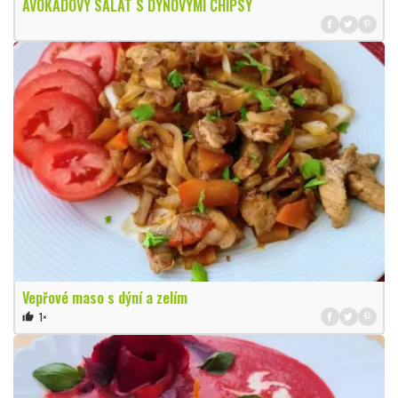
AVOKÁDOVÝ SALÁT S DÝŇOVÝMI CHIPSY
Vepřové maso s dýní a zelím
1×
thumb_up