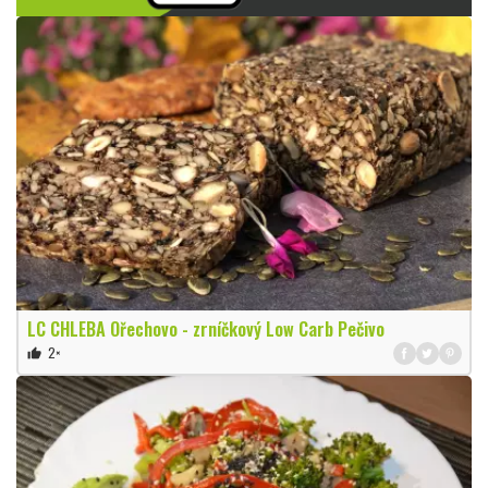
LC CHLEBA Ořechovo - zrníčkový Low Carb Pečivo
2×
thumb_up