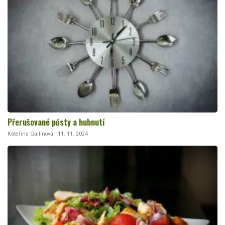
Přerušované půsty a hubnutí
Kateřina Gallinová · 11. 11. 2024