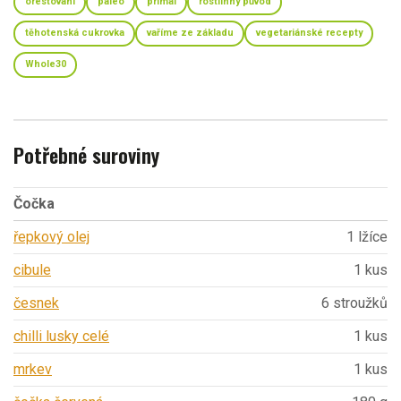
orestování
paleo
primal
rostlinný původ
těhotenská cukrovka
vaříme ze základu
vegetariánské recepty
Whole30
Potřebné suroviny
Čočka
řepkový olej
1 lžíce
cibule
1 kus
česnek
6 stroužků
chilli lusky celé
1 kus
mrkev
1 kus