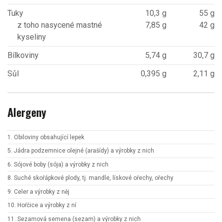
Tuky
10,3 g
55 g
z toho nasycené mastné
7,85 g
42 g
kyseliny
Bílkoviny
5,74 g
30,7 g
Sůl
0,395 g
2,11 g
Alergeny
1. Obiloviny obsahující lepek
5. Jádra podzemnice olejné (arašídy) a výrobky z nich
6. Sójové boby (sója) a výrobky z nich
8. Suché skořápkové plody, tj. mandle, lískové ořechy, ořechy
9. Celer a výrobky z něj
10. Hořčice a výrobky z ní
11. Sezamová semena (sezam) a výrobky z nich