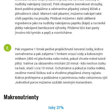
nudličky nakrájený zázvor). Poté oloupeme česnekové stroužky,
které podélně přepůlíme a odstraníme případný zelený klíček a
přihodíme k cibuli. Máme-li rádi pikantní, můžeme nakrájet také
chilli papričku na proužky. Přidávat můžeme i další oblíbené
ingredience jako na nudličky nakrájenou papriku (kápii) a na tenké
plátky nakrájené bambusové výhonky. Přidáme lžíci kari pasty
(možno též tymián a pepř) a rozmícháme.
Pak vsypeme 1 hrnek pečlivě propláchnuté červené čočky, krátce
osmahneme a pak zalijeme 1 hrnkem vroucí vody a kokosovým
mlékem (400 ml plechovka nebo méně, pokud chcete méně tučné
jídlo). Vaříme za občasného míchání 20 minut - kdo nechce čočku
na kaši, stačí i cca 10 minut. Ochutnáme a pokud je čočka měkká,
osolíme menší lžičkou soli a vhodíme přepůlená cherry rajčata.
Krátce prohřejeme a podáváme s jasmínovou nebo celozrnnou rýží.
Jednotlivé porce můžeme ozdobit čerstvým koriandrem.
Makronutrienty
tuky
31
%