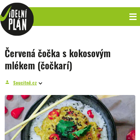
Červená čočka s kokosovým
mlékem (čočkarí)
Soucitně.cz
person