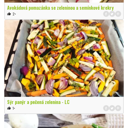
Avokádová pomazánka se zeleninou a semínkové krekry
2×
thumb_up
Sýr panýr a pečená zelenina - LC
1×
thumb_up