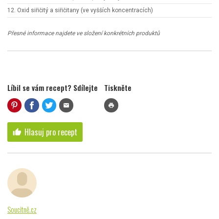
12. Oxid siřičitý a siřičitany (ve vyšších koncentracích)
Přesné informace najdete ve složení konkrétních produktů
Líbil se vám recept? Sdílejte
Tiskněte
mail
print
Hlasuj pro recept
thumb_up
Soucitně.cz