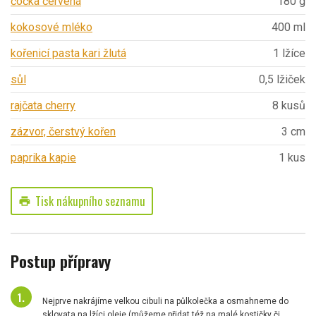
čočka červená
180 g
kokosové mléko
400 ml
kořenicí pasta kari žlutá
1 lžíce
sůl
0,5 lžiček
rajčata cherry
8 kusů
zázvor, čerstvý kořen
3 cm
paprika kapie
1 kus
Tisk nákupního seznamu
print
Postup přípravy
Nejprve nakrájíme velkou cibuli na půlkolečka a osmahneme do
sklovata na lžíci oleje (můžeme přidat též na malé kostičky či