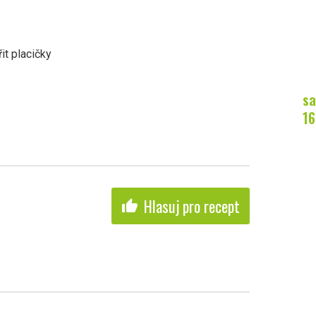
it placičky
sa
16
Hlasuj pro recept
thumb_up