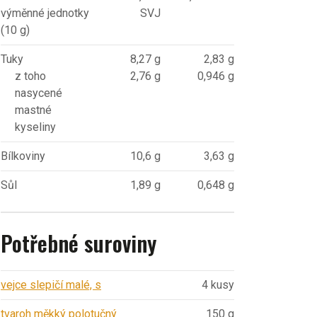
výměnné jednotky
SVJ
(10 g)
Tuky
8,27 g
2,83 g
z toho
2,76 g
0,946 g
nasycené
mastné
kyseliny
Bílkoviny
10,6 g
3,63 g
Sůl
1,89 g
0,648 g
Potřebné suroviny
vejce slepičí malé, s
4 kusy
tvaroh měkký polotučný
150 g