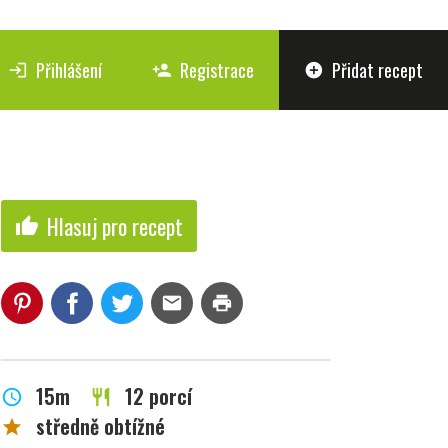
Přihlášení
Registrace
Přidat recept
login
person_add
add_circle
Hlasuj pro recept
thumb_up
mail
print
15m
12 porcí
schedule
restaurant
středně obtížné
star