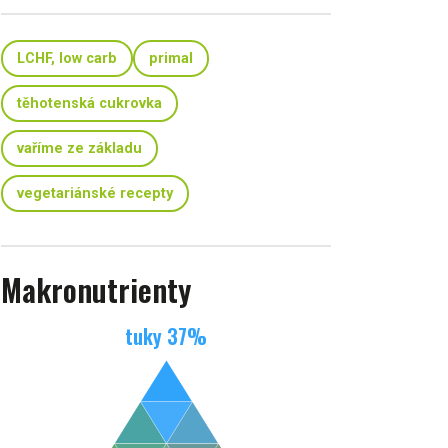
LCHF, low carb
primal
těhotenská cukrovka
vaříme ze základu
vegetariánské recepty
Makronutrienty
tuky
37
%