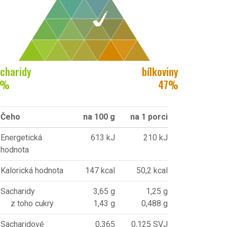
charidy
bílkoviny
%
47
%
Čeho
na 100 g
na 1 porci
Energetická
613 kJ
210 kJ
hodnota
Kalorická hodnota
147 kcal
50,2 kcal
Sacharidy
3,65 g
1,25 g
z toho cukry
1,43 g
0,488 g
Sacharidové
0,365
0,125 SVJ