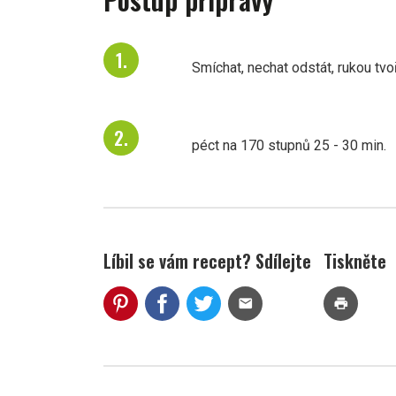
Smíchat, nechat odstát, rukou tvoř
péct na 170 stupnů 25 - 30 min.
Líbil se vám recept? Sdílejte
Tiskněte
mail
print