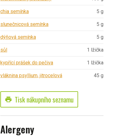
chia semínka
5 g
slunečnicová semínka
5 g
dýňová semínka
5 g
sůl
1 lžička
kypřící prášek do pečiva
1 lžička
vláknina psyllium, jitrocelová
45 g
Tisk nákupního seznamu
print
Alergeny