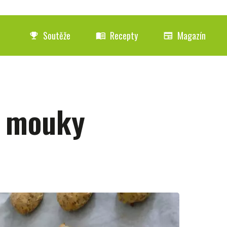
Soutěže
Recepty
Magazín
emoji_events
menu_book
newspaper
z mouky