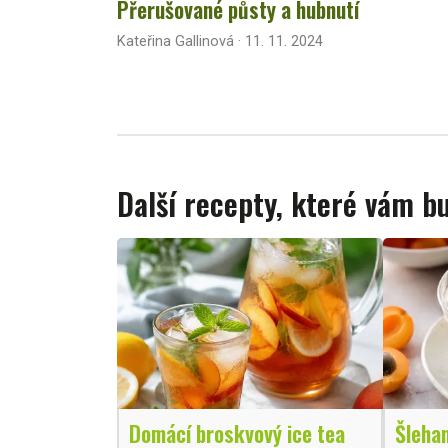
Přerušované půsty a hubnutí
Kateřina Gallinová · 11. 11. 2024
Další recepty, které vám 
Domácí broskvový ice tea
Šleha