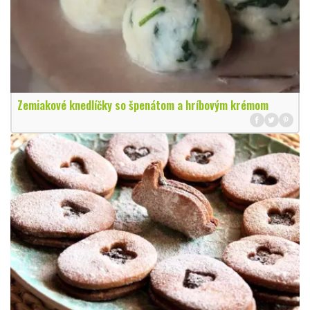
Zemiakové knedlíčky so špenátom a hríbovým krémom