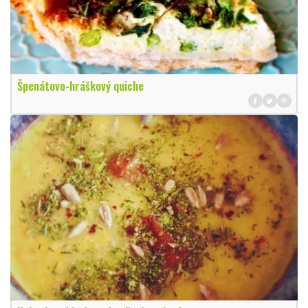
Špenátovo-hráškový quiche