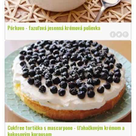
Pórkovo - fazuľová jesenná krémová polievka
Cukfree tortička s mascarpone - šľahačkovým krémom a
kokosovým korpusom