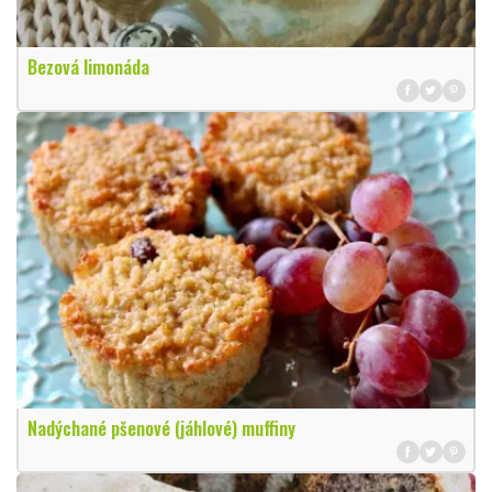
Bezová limonáda
Nadýchané pšenové (jáhlové) muffiny