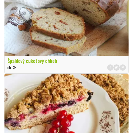
Špaldový cuketový chlieb
3×
thumb_up