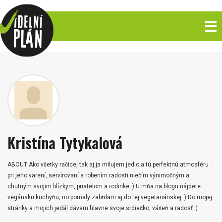
Kristína Tytykalová
ABOUT Ako všetky račice, tak aj ja milujem jedlo a tú perfektnú atmosféru
pri jeho varení, servírovaní a robením radosti niečím výnimočným a
chutným svojim blízkym, priatelom a rodinke :) U mňa na blogu nájdete
vegánsku kuchyňu, no pomaly zabŕdam aj do tej vegetariánskej :) Do mojej
stránky a mojich jedál dávam hlavne svoje srdiečko, vášeň a radosť :)