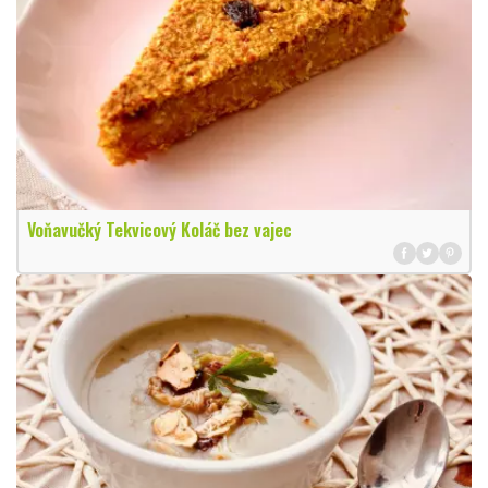
Voňavučký Tekvicový Koláč bez vajec