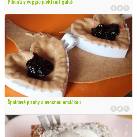
Pikantný veggie jackfruit guláš
Špaldové pirohy s ovocnou omáčkou