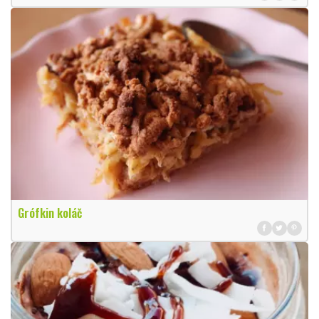
Grófkin koláč