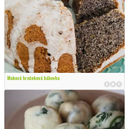
Maková hrnčeková bábovka