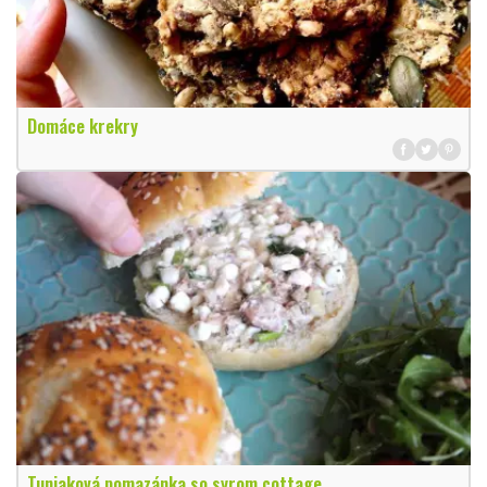
Domáce krekry
Tuniaková pomazánka so syrom cottage