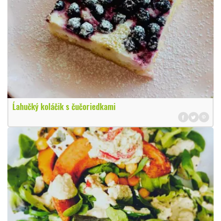
Ĺahučký koláčik s čučoriedkami