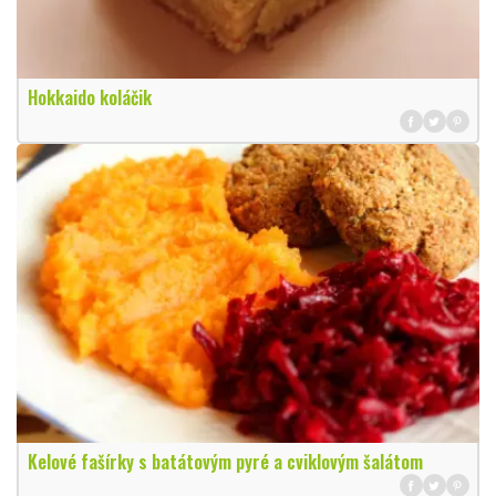
Hokkaido koláčik
Kelové fašírky s batátovým pyré a cviklovým šalátom