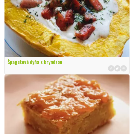
Špagetová dyňa s bryndzou