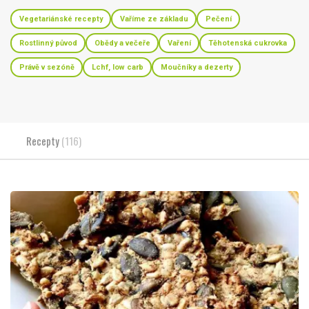
Vegetariánské recepty
Vaříme ze základu
Pečení
Rostlinný původ
Obědy a večeře
Vaření
Těhotenská cukrovka
Právě v sezóně
Lchf, low carb
Moučníky a dezerty
Recepty
(116)