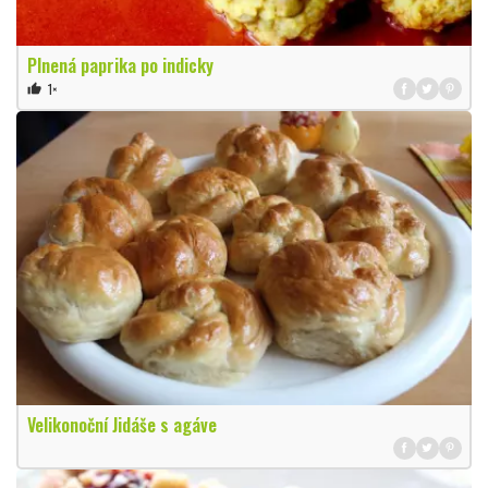
Plnená paprika po indicky
1×
thumb_up
Velikonoční Jidáše s agáve