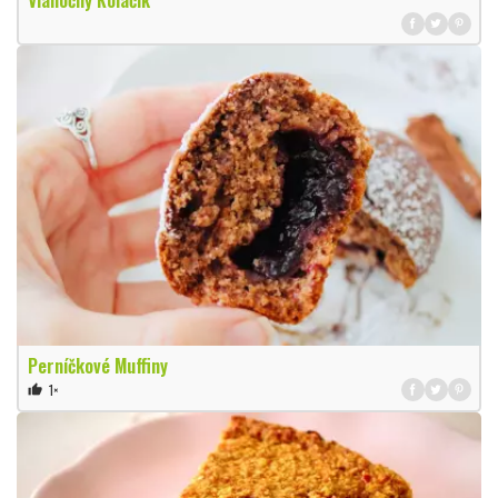
Perníčkové Muffiny
1×
thumb_up