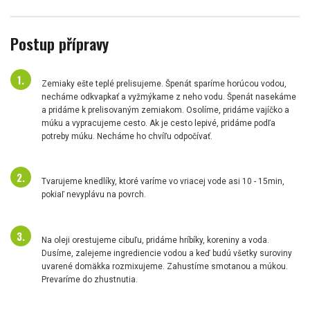
Postup přípravy
Zemiaky ešte teplé prelisujeme. Špenát sparíme horúcou vodou,
necháme odkvapkať a vyžmýkame z neho vodu. Špenát nasekáme
a pridáme k prelisovaným zemiakom. Osolíme, pridáme vajíčko a
múku a vypracujeme cesto. Ak je cesto lepivé, pridáme podľa
potreby múku. Necháme ho chvíľu odpočívať.
Tvarujeme knedlíky, ktoré varíme vo vriacej vode asi 10 - 15min,
pokiaľ nevyplávu na povrch.
Na oleji orestujeme cibuľu, pridáme hríbíky, koreniny a voda.
Dusíme, zalejeme ingrediencie vodou a keď budú všetky suroviny
uvarené domäkka rozmixujeme. Zahustíme smotanou a múkou.
Prevaríme do zhustnutia.