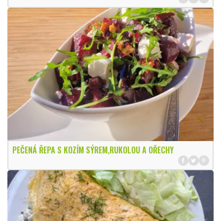
PEČENÁ ŘEPA S KOZÍM SÝREM,RUKOLOU A OŘECHY