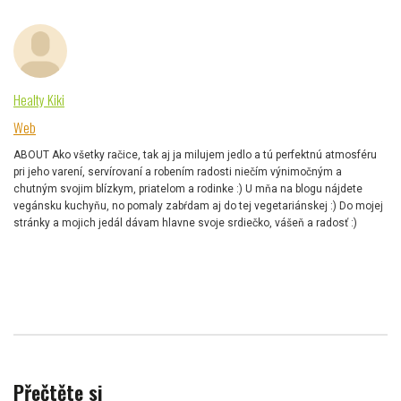
Healty Kiki
Web
ABOUT Ako všetky račice, tak aj ja milujem jedlo a tú perfektnú atmosféru
pri jeho varení, servírovaní a robením radosti niečím výnimočným a
chutným svojim blízkym, priatelom a rodinke :) U mňa na blogu nájdete
vegánsku kuchyňu, no pomaly zabŕdam aj do tej vegetariánskej :) Do mojej
stránky a mojich jedál dávam hlavne svoje srdiečko, vášeň a radosť :)
Přečtěte si