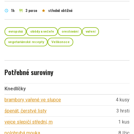
1h
3 porce
středně obtížné
schedule
restaurant
star
evropská
obědy a večeře
orestování
vaření
vegetariánské recepty
Velikonoce
Potřebné suroviny
Knedlíčky
brambory vařené ve slupce
4 kusy
špenát, čerstvé listy
3 hrsti
vejce slepičí střední, m
1 kus
polohrubá mouka
8 lžic