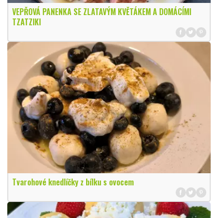
VEPŘOVÁ PANENKA SE ZLATAVÝM KVĚTÁKEM A DOMÁCÍMI
TZATZIKI
Tvarohové knedlíčky z bílku s ovocem