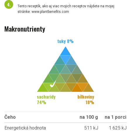
Tento receptík, ako aj viac mojich receptov nájdete na mojej
stránke: www.plantbenefits.com
Makronutrienty
tuky
8
%
sacharidy
bílkoviny
74
%
18
%
Čeho
na 100 g
na 1 porci
Energetická hodnota
511 kJ
1 625 kJ