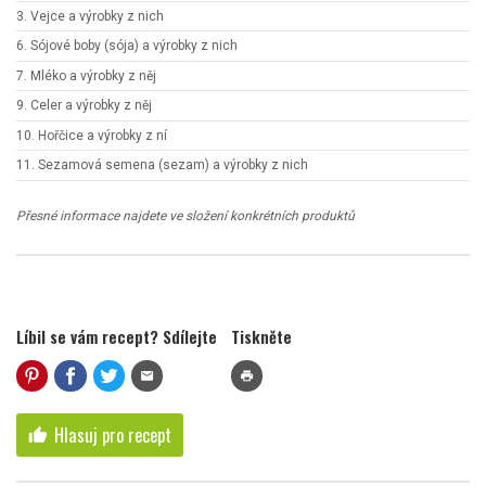
3. Vejce a výrobky z nich
6. Sójové boby (sója) a výrobky z nich
7. Mléko a výrobky z něj
9. Celer a výrobky z něj
10. Hořčice a výrobky z ní
11. Sezamová semena (sezam) a výrobky z nich
Přesné informace najdete ve složení konkrétních produktů
Líbil se vám recept? Sdílejte
Tiskněte
mail
print
Hlasuj pro recept
thumb_up