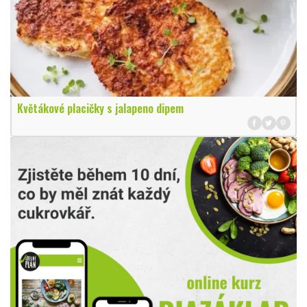
Květákové placičky s jalapeno dipem