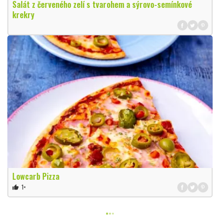
Salát z červeného zelí s tvarohem a sýrovo-semínkové
krekry
Lowcarb Pizza
1×
thumb_up