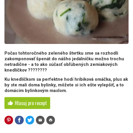
Počas tohtoročného zeleného štvrtku sme sa rozhodli
zakomponovať špenát do nášho jedálničku možno trochu
netradične - a to ako súčasť obľúbených zemiakových
knedlíčkov ????????
Ku knedlíčkom sa perfektne hodí hríbiková omáčka, plus ak
by ste mali doma bylinky, môžete si ich ešte vylepšiť, a to
domácim bylinkovým maslom.
Hlasuj pro recept
thumb_up
mail
print