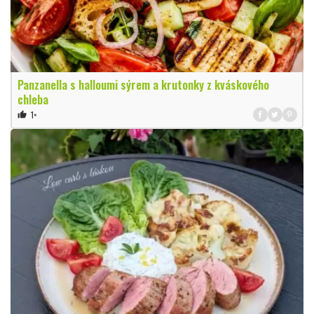
Panzanella s halloumi sýrem a krutonky z kváskového
chleba
1×
thumb_up