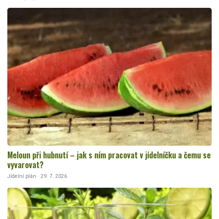
Meloun při hubnutí – jak s ním pracovat v jídelníčku a čemu se
vyvarovat?
Jídelní plán · 29. 7. 2026