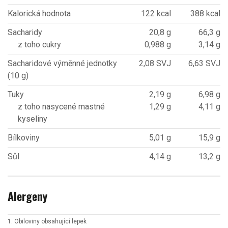
Kalorická hodnota
122 kcal
388 kcal
Sacharidy
20,8 g
66,3 g
z toho cukry
0,988 g
3,14 g
Sacharidové výměnné jednotky
2,08 SVJ
6,63 SVJ
(10 g)
Tuky
2,19 g
6,98 g
z toho nasycené mastné
1,29 g
4,11 g
kyseliny
Bílkoviny
5,01 g
15,9 g
Sůl
4,14 g
13,2 g
Alergeny
1. Obiloviny obsahující lepek