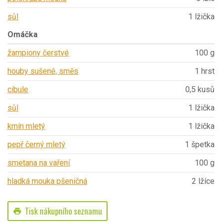
sůl
1 lžička
Omáčka
žampiony čerstvé
100 g
houby sušené, směs
1 hrst
cibule
0,5 kusů
sůl
1 lžička
kmín mletý
1 lžička
pepř černý mletý
1 špetka
smetana na vaření
100 g
hladká mouka pšeničná
2 lžíce
Tisk nákupního seznamu
print