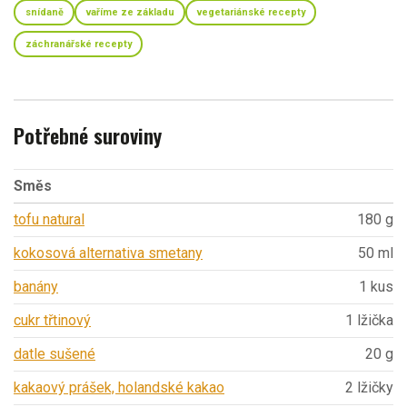
snídaně
vaříme ze základu
vegetariánské recepty
záchranářské recepty
Potřebné suroviny
Směs
tofu natural
180 g
kokosová alternativa smetany
50 ml
banány
1 kus
cukr třtinový
1 lžička
datle sušené
20 g
kakaový prášek, holandské kakao
2 lžičky