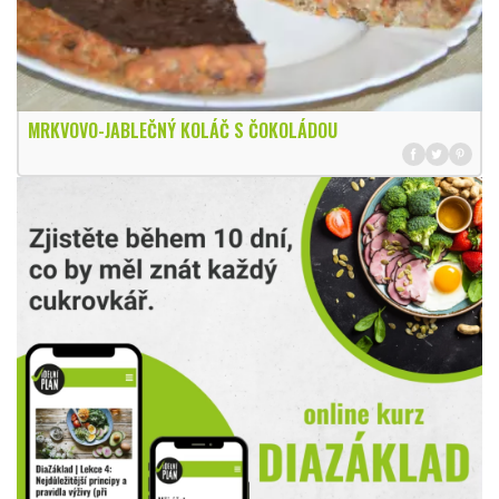
MRKVOVO-JABLEČNÝ KOLÁČ S ČOKOLÁDOU