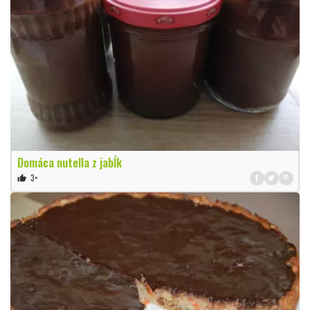
Domáca nutella z jabĺk
3×
thumb_up