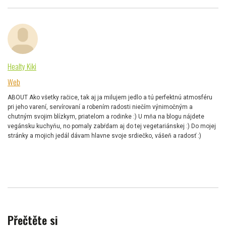
Healty Kiki
Web
ABOUT Ako všetky račice, tak aj ja milujem jedlo a tú perfektnú atmosféru
pri jeho varení, servírovaní a robením radosti niečím výnimočným a
chutným svojim blízkym, priatelom a rodinke :) U mňa na blogu nájdete
vegánsku kuchyňu, no pomaly zabŕdam aj do tej vegetariánskej :) Do mojej
stránky a mojich jedál dávam hlavne svoje srdiečko, vášeň a radosť :)
Přečtěte si