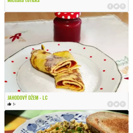
JAHODOVÝ DŽEM - LC
1×
thumb_up