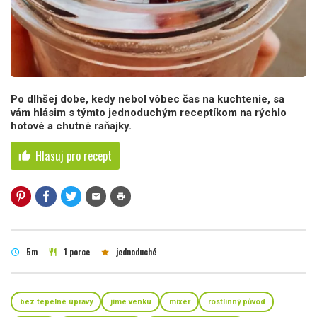
Po dlhšej dobe, kedy nebol vôbec čas na kuchtenie, sa
vám hlásim s týmto jednoduchým receptíkom na rýchlo
hotové a chutné raňajky.
Hlasuj pro recept
thumb_up
mail
print
5m
1 porce
jednoduché
schedule
restaurant
star
bez tepelné úpravy
jíme venku
mixér
rostlinný původ