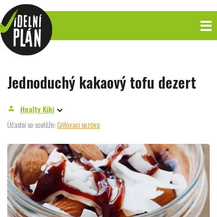
Jednoduchý kakaový tofu dezert
Healty Kiki
person
Účastní se soutěže:
Grilovací sezóna