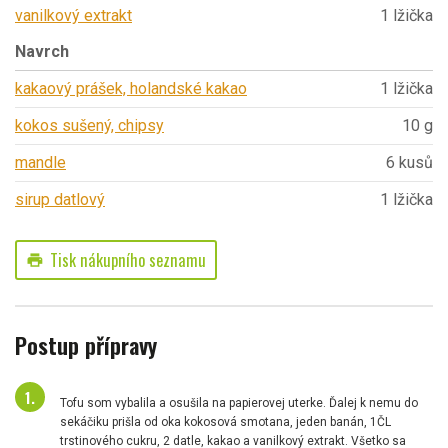
vanilkový extrakt
1 lžička
Navrch
kakaový prášek, holandské kakao
1 lžička
kokos sušený, chipsy
10 g
mandle
6 kusů
sirup datlový
1 lžička
Tisk nákupního seznamu
print
Postup přípravy
Tofu som vybalila a osušila na papierovej uterke. Ďalej k nemu do
sekáčiku prišla od oka kokosová smotana, jeden banán, 1ČL
trstinového cukru, 2 datle, kakao a vanilkový extrakt. Všetko sa