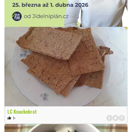
LC Knackebrot
1×
thumb_up