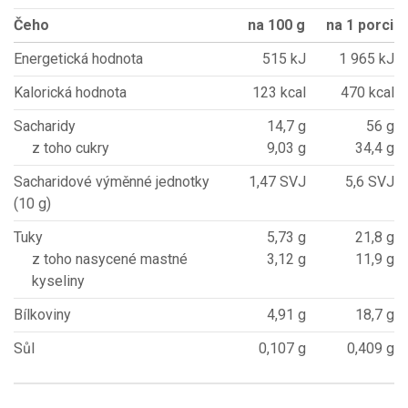
Čeho
na 100 g
na 1 porci
Energetická hodnota
515 kJ
1 965 kJ
Kalorická hodnota
123 kcal
470 kcal
Sacharidy
14,7 g
56 g
z toho cukry
9,03 g
34,4 g
Sacharidové výměnné jednotky
1,47 SVJ
5,6 SVJ
(10 g)
Tuky
5,73 g
21,8 g
z toho nasycené mastné
3,12 g
11,9 g
kyseliny
Bílkoviny
4,91 g
18,7 g
Sůl
0,107 g
0,409 g