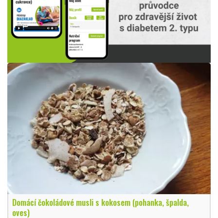
Domácí čokoládové musli s kokosem (pohanka, špalda,
oves)