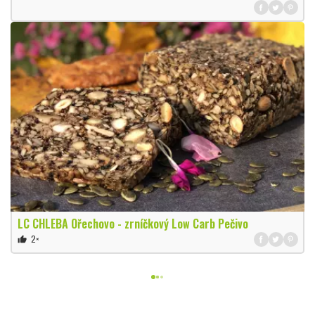
LC CHLEBA Ořechovo - zrníčkový Low Carb Pečivo
2×
thumb_up