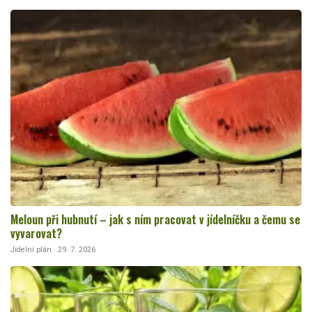
Meloun při hubnutí – jak s ním pracovat v jídelníčku a čemu se
vyvarovat?
Jídelní plán · 29. 7. 2026