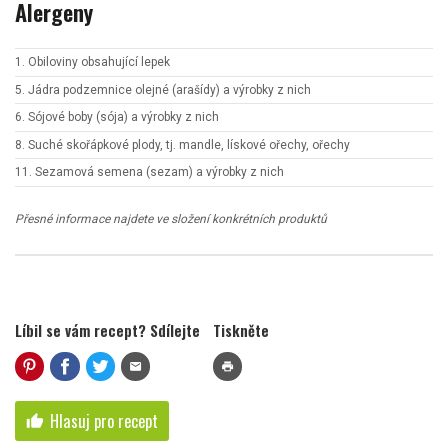
Alergeny
1. Obiloviny obsahující lepek
5. Jádra podzemnice olejné (arašídy) a výrobky z nich
6. Sójové boby (sója) a výrobky z nich
8. Suché skořápkové plody, tj. mandle, lískové ořechy, ořechy
11. Sezamová semena (sezam) a výrobky z nich
Přesné informace najdete ve složení konkrétních produktů
Líbil se vám recept? Sdílejte
Tiskněte
mail
print
Hlasuj pro recept
thumb_up