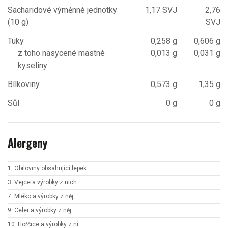
Sacharidové výměnné jednotky
1,17 SVJ
2,76
(10 g)
SVJ
Tuky
0,258 g
0,606 g
z toho nasycené mastné
0,013 g
0,031 g
kyseliny
Bílkoviny
0,573 g
1,35 g
Sůl
0 g
0 g
Alergeny
1. Obiloviny obsahující lepek
3. Vejce a výrobky z nich
7. Mléko a výrobky z něj
9. Celer a výrobky z něj
10. Hořčice a výrobky z ní