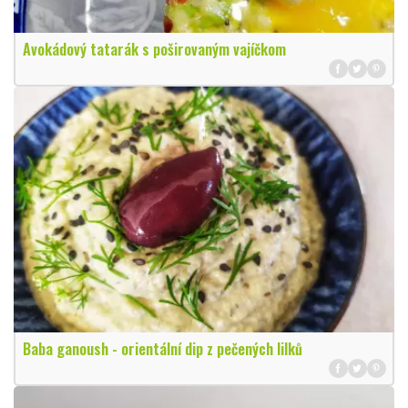
Avokádový tatarák s poširovaným vajíčkom
Baba ganoush - orientální dip z pečených lilků