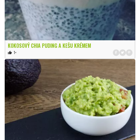
KOKOSOVÝ CHIA PUDING A KEŠU KRÉMEM
1×
thumb_up