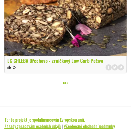
LC CHLEBA Ořechovo - zrníčkový Low Carb Pečivo
2×
thumb_up
Tento projekt je spolufinancován Evropskou unií.
Zásady zpracování osobních údajů
|
Všeobecné obchodní podmínky