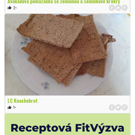
Avokádová pomazánka se zeleninou a semínkové krekry
2×
thumb_up
LC Knackebrot
1×
thumb_up