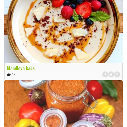
Mandlová kaše
1×
thumb_up