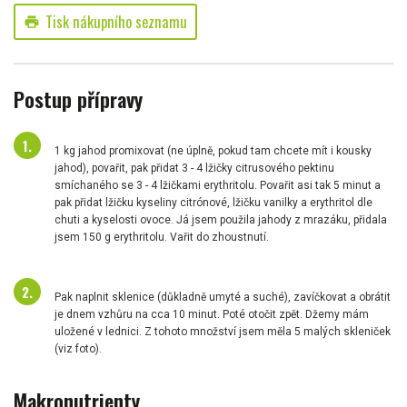
Tisk nákupního seznamu
print
Postup přípravy
1 kg jahod promixovat (ne úplně, pokud tam chcete mít i kousky
jahod), povařit, pak přidat 3 - 4 lžičky citrusového pektinu
smíchaného se 3 - 4 lžičkami erythritolu. Povařit asi tak 5 minut a
pak přidat lžičku kyseliny citrónové, lžičku vanilky a erythritol dle
chuti a kyselosti ovoce. Já jsem použila jahody z mrazáku, přidala
jsem 150 g erythritolu. Vařit do zhoustnutí.
Pak naplnit sklenice (důkladně umyté a suché), zavíčkovat a obrátit
je dnem vzhůru na cca 10 minut. Poté otočit zpět. Džemy mám
uložené v lednici. Z tohoto množství jsem měla 5 malých skleniček
(viz foto).
Makronutrienty