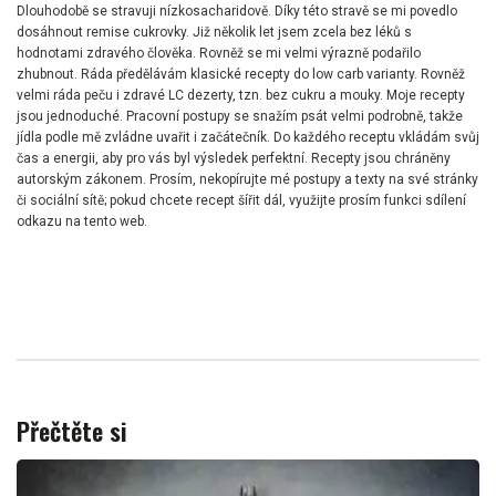
Dlouhodobě se stravuji nízkosacharidově. Díky této stravě se mi povedlo
dosáhnout remise cukrovky. Již několik let jsem zcela bez léků s
hodnotami zdravého člověka. Rovněž se mi velmi výrazně podařilo
zhubnout. Ráda předělávám klasické recepty do low carb varianty. Rovněž
velmi ráda peču i zdravé LC dezerty, tzn. bez cukru a mouky. Moje recepty
jsou jednoduché. Pracovní postupy se snažím psát velmi podrobně, takže
jídla podle mě zvládne uvařit i začátečník. Do každého receptu vkládám svůj
čas a energii, aby pro vás byl výsledek perfektní. Recepty jsou chráněny
autorským zákonem. Prosím, nekopírujte mé postupy a texty na své stránky
či sociální sítě; pokud chcete recept šířit dál, využijte prosím funkci sdílení
odkazu na tento web.
Přečtěte si