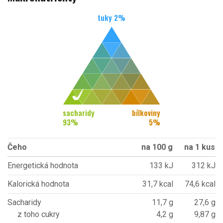
tuky
2
%
sacharidy
bílkoviny
93
%
5
%
Čeho
na 100 g
na 1 kus
Energetická hodnota
133 kJ
312 kJ
Kalorická hodnota
31,7 kcal
74,6 kcal
Sacharidy
11,7 g
27,6 g
z toho cukry
4,2 g
9,87 g