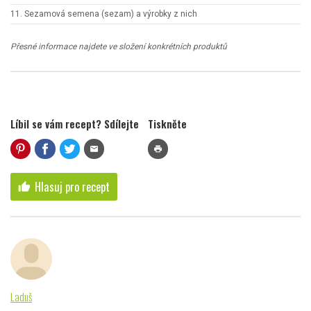
11. Sezamová semena (sezam) a výrobky z nich
Přesné informace najdete ve složení konkrétních produktů
Líbil se vám recept? Sdílejte
Tiskněte
mail
print
Hlasuj pro recept
thumb_up
Laduš