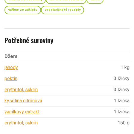
vaříme ze základu
vegetariánské recepty
Potřebné suroviny
Džem
jahody
1 kg
pektin
3 lžičky
erythritol, sukrin
3 lžičky
kyselina citrónová
1 lžička
vanilkový extrakt
1 lžička
erythritol, sukrin
150 g