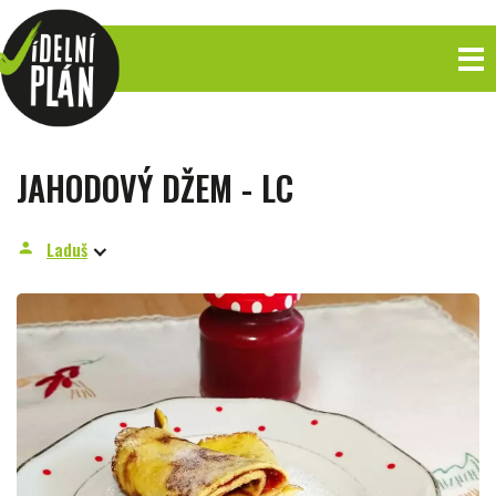
JAHODOVÝ DŽEM - LC
Laduš
person