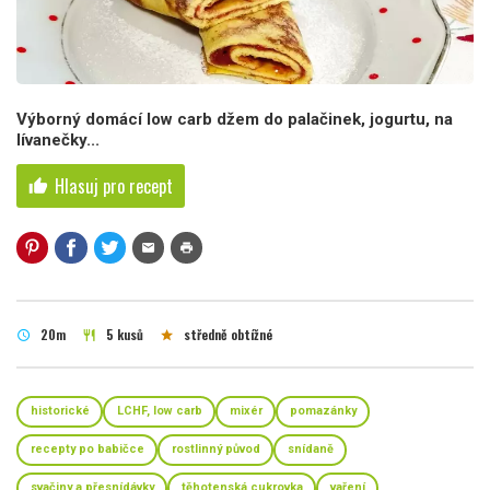
Výborný domácí low carb džem do palačinek, jogurtu, na
lívanečky...
Hlasuj pro recept
thumb_up
mail
print
20m
5 kusů
středně obtížné
schedule
restaurant
star
historické
LCHF, low carb
mixér
pomazánky
recepty po babičce
rostlinný původ
snídaně
svačiny a přesnídávky
těhotenská cukrovka
vaření