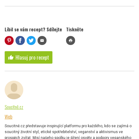
Líbil se vám recept? Sdílejte
Tiskněte
mail
print
Hlasuj pro recept
thumb_up
Soucitně.cz
Web
Soucitně.cz představuje inspirující platformu pro každého, kdo se zajímá o
soucitný životní styl, etické spotřebitelství, veganství a aktivismus ve
prospěch zvířat. Misí našeho spolku je šíření osvěty a podpory veganského