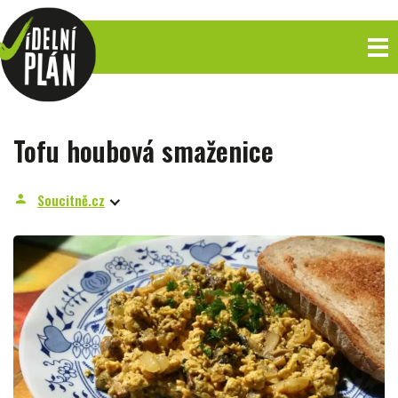
Tofu houbová smaženice
Soucitně.cz
person