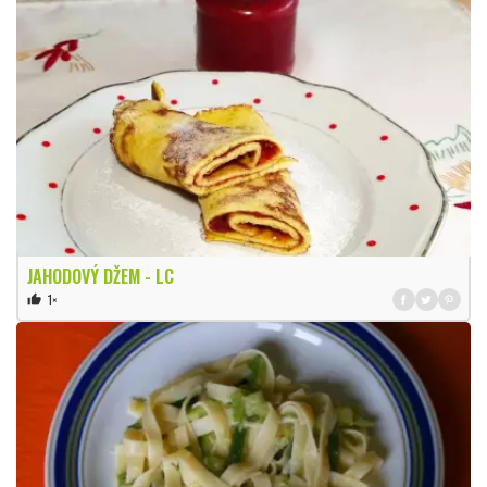
JAHODOVÝ DŽEM - LC
1×
thumb_up