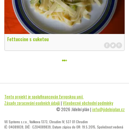
Fettuccine s cuketou
Tento projekt je spolufinancován Evropskou unií.
Zásady zpracování osobních údajů
|
Všeobecné obchodní podmínky
© 2026 Jídelní plán |
info@jidelniplan.cz
VX Systems s.r.o., Vaňkova 1373, Chrudim IV, 537 01 Chrudim
IČ: 04089839, DIČ : CZ04089839, Datum zápisu do OR: 19.5.2015, Společnost vedená