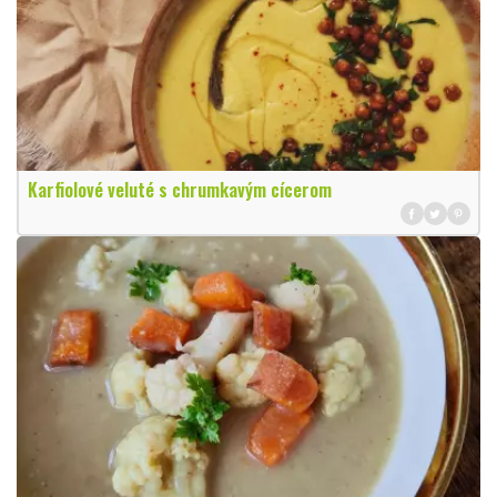
Karfiolové veluté s chrumkavým cícerom