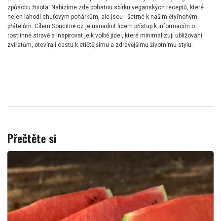
způsobu života. Nabízíme zde bohatou sbírku veganských receptů, které
nejen lahodí chuťovým pohárkům, ale jsou i šetrné k našim čtyřnohým
přátelům. Cílem Soucitně.cz je usnadnit lidem přístup k informacím o
rostlinné stravě a inspirovat je k volbě jídel, které minimalizují ubližování
zvířatům, otevírají cestu k etičtějšímu a zdravějšímu životnímu stylu.
Přečtěte si