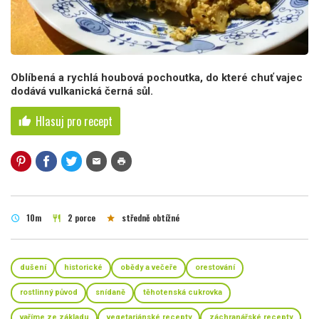
Oblíbená a rychlá houbová pochoutka, do které chuť vajec
dodává vulkanická černá sůl.
Hlasuj pro recept
thumb_up
mail
print
10m
2 porce
středně obtížné
schedule
restaurant
star
dušení
historické
obědy a večeře
orestování
rostlinný původ
snídaně
těhotenská cukrovka
vaříme ze základu
vegetariánské recepty
záchranářské recepty