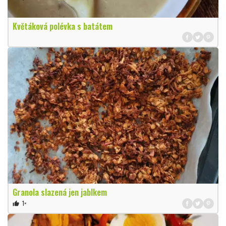
Květáková polévka s batátem
Granola slazená jen jablkem
1×
thumb_up