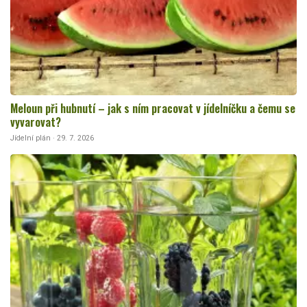
Meloun při hubnutí – jak s ním pracovat v jídelníčku a čemu se
vyvarovat?
Jídelní plán · 29. 7. 2026