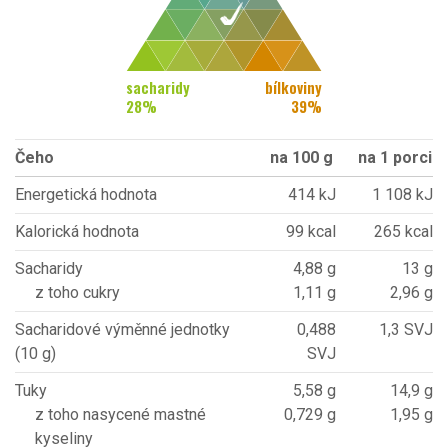
sacharidy
bílkoviny
28
%
39
%
Čeho
na 100 g
na 1 porci
Energetická hodnota
414 kJ
1 108 kJ
Kalorická hodnota
99 kcal
265 kcal
Sacharidy
4,88 g
13 g
z toho cukry
1,11 g
2,96 g
Sacharidové výměnné jednotky
0,488
1,3 SVJ
(10 g)
SVJ
Tuky
5,58 g
14,9 g
z toho nasycené mastné
0,729 g
1,95 g
kyseliny