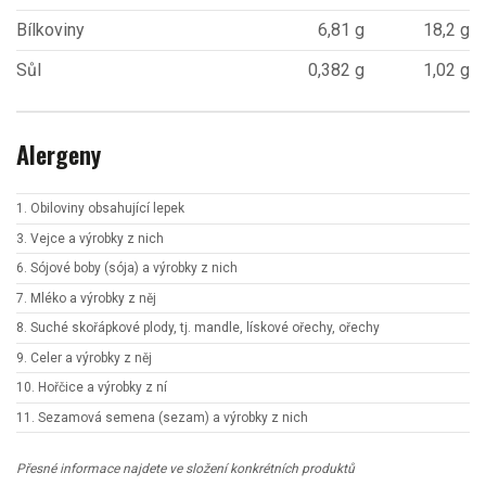
Bílkoviny
6,81 g
18,2 g
Sůl
0,382 g
1,02 g
Alergeny
1. Obiloviny obsahující lepek
3. Vejce a výrobky z nich
6. Sójové boby (sója) a výrobky z nich
7. Mléko a výrobky z něj
8. Suché skořápkové plody, tj. mandle, lískové ořechy, ořechy
9. Celer a výrobky z něj
10. Hořčice a výrobky z ní
11. Sezamová semena (sezam) a výrobky z nich
Přesné informace najdete ve složení konkrétních produktů