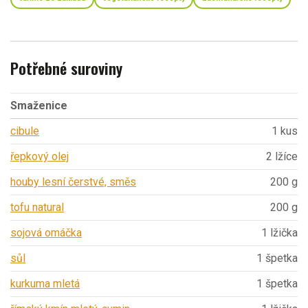
Potřebné suroviny
Smaženice
cibule
1 kus
řepkový olej
2 lžíce
houby lesní čerstvé, směs
200 g
tofu natural
200 g
sojová omáčka
1 lžička
sůl
1 špetka
kurkuma mletá
1 špetka