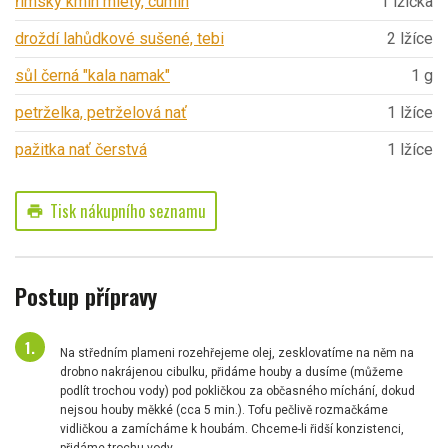
římský kmín mletý, cumin
1 lžička
droždí lahůdkové sušené, tebi
2 lžíce
sůl černá "kala namak"
1 g
petrželka, petrželová nať
1 lžíce
pažitka nať čerstvá
1 lžíce
Tisk nákupního seznamu
print
Postup přípravy
Na středním plameni rozehřejeme olej, zesklovatíme na něm na
drobno nakrájenou cibulku, přidáme houby a dusíme (můžeme
podlít trochou vody) pod pokličkou za občasného míchání, dokud
nejsou houby měkké (cca 5 min.). Tofu pečlivě rozmačkáme
vidličkou a zamícháme k houbám. Chceme-li řidší konzistenci,