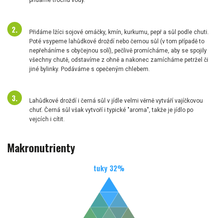
přidáme trochu vody.
Přidáme lžíci sojové omáčky, kmín, kurkumu, pepř a sůl podle chuti.
Poté vsypeme lahůdkové droždí nebo černou sůl (v tom případě to
nepřeháníme s obyčejnou solí), pečlivě promícháme, aby se spojily
všechny chutě, odstavíme z ohně a nakonec zamícháme petržel či
jiné bylinky. Podáváme s opečeným chlebem.
Lahůdkové droždí i černá sůl v jídle velmi věrně vytváří vajíčkovou
chuť. Černá sůl však vytvoří i typické "aroma", takže je jídlo po
vejcích i cítit.
Makronutrienty
tuky
32
%