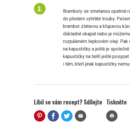
Brambory se smetanou opatrně r
do předem vyhřáté trouby. Pečeme
brambor zlatavou a křupavou kůr
důkladně okapat nebo je můžeme o
rozpáleném řepkovém oleji. Pa
na kapustičky a ještě je společ
kapustičky na talíři ještě posypat
i těm, kteří jinak kapustičky nemus
Líbil se vám recept? Sdílejte
Tiskněte
mail
print