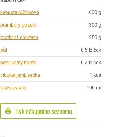
kapusta růžičková
600 g
brambory pozdní
300 g
rostlinná smetana
250 g
sůl
0,5 lžiček
pepř černý mletý
0,2 lžiček
cibulka jarní, sečka
1 kus
řepkový olej
100 ml
Tisk nákupního seznamu
print