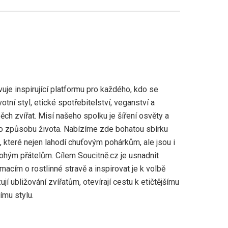
uje inspirující platformu pro každého, kdo se
otní styl, etické spotřebitelství, veganství a
ch zvířat. Misí našeho spolku je šíření osvěty a
 způsobu života. Nabízíme zde bohatou sbírku
 které nejen lahodí chuťovým pohárkům, ale jsou i
nohým přátelům. Cílem Soucitně.cz je usnadnit
rmacím o rostlinné stravě a inspirovat je k volbě
zují ubližování zvířatům, otevírají cestu k etičtějšímu
ímu stylu.