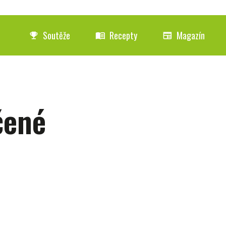
Soutěže
Recepty
Magazín
emoji_events
menu_book
newspaper
čené