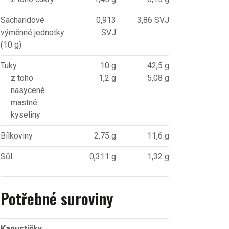
Sacharidové
0,913
3,86 SVJ
výměnné jednotky
SVJ
(10 g)
Tuky
10 g
42,5 g
z toho
1,2 g
5,08 g
nasycené
mastné
kyseliny
Bílkoviny
2,75 g
11,6 g
Sůl
0,311 g
1,32 g
Potřebné suroviny
Kapustičky