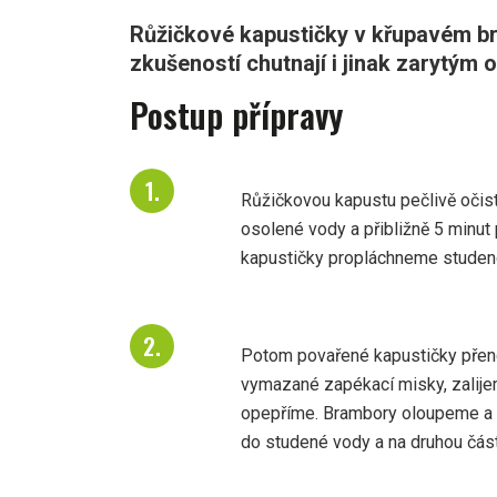
Růžičkové kapustičky v křupavém b
zkušeností chutnají i jinak zarytým
Postup přípravy
Růžičkovou kapustu pečlivě očist
osolené vody a přibližně 5 minut
kapustičky propláchneme studen
Potom povařené kapustičky přen
vymazané zapékací misky, zalijem
opepříme. Brambory oloupeme a 
do studené vody a na druhou čás