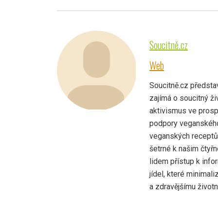
Soucitně.cz
Web
Soucitně.cz představ
zajímá o soucitný živ
aktivismus ve prospě
podpory veganského
veganských receptů,
šetrné k našim čtyř
lidem přístup k info
jídel, které minimali
a zdravějšímu životn