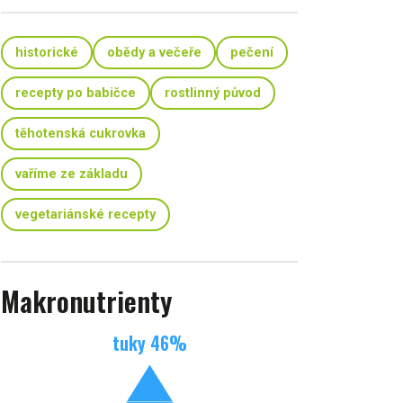
historické
obědy a večeře
pečení
recepty po babičce
rostlinný původ
těhotenská cukrovka
vaříme ze základu
vegetariánské recepty
Makronutrienty
tuky
46
%