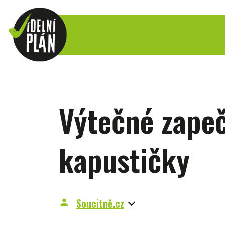
Výtečné zape
kapustičky
Soucitně.cz
person