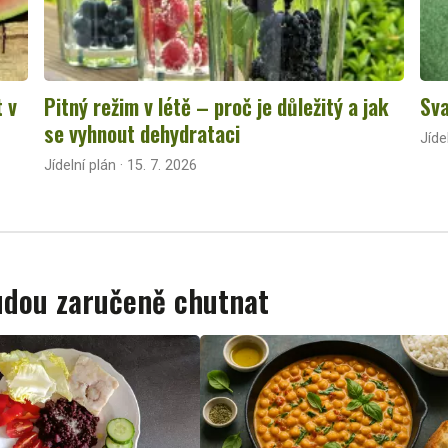
t v
Pitný režim v létě – proč je důležitý a jak
Sva
se vyhnout dehydrataci
Jíde
Jídelní plán · 15. 7. 2026
budou zaručeně chutnat