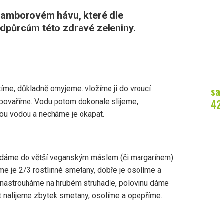
ramborovém hávu, které dle
 odpůrcům této zdravé zeleniny.
sa
íme, důkladně omyjeme, vložíme ji do vroucí
4
 povaříme. Vodu potom dokonale slijeme,
ou vodou a necháme je okapat.
dáme do větší veganským máslem (či margarínem)
e je 2/3 rostlinné smetany, dobře je osolíme a
nastrouháme na hrubém struhadle, polovinu dáme
t nalijeme zbytek smetany, osolíme a opepříme.