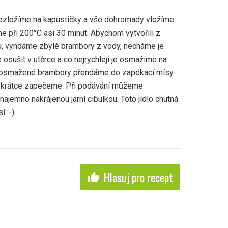
ozložíme na kapustičky a vše dohromady vložíme
 při 200°C asi 30 minut. Abychom vytvořili z
u, vyndáme zbylé brambory z vody, necháme je
sušit v utěrce a co nejrychleji je osmažíme na
k osmažené brambory přendáme do zapékací mísy
ně krátce zapečeme. Při podávání můžeme
 najemno nakrájenou jarní cibulkou. Toto jídlo chutná
í :-)
Hlasuj pro recept
thumb_up