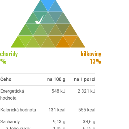
charidy
bílkoviny
2
%
13
%
Čeho
na 100 g
na 1 porci
Energetická
548 kJ
2 321 kJ
hodnota
Kalorická hodnota
131 kcal
555 kcal
Sacharidy
9,13 g
38,6 g
z toho cukry
1,45 g
6,15 g