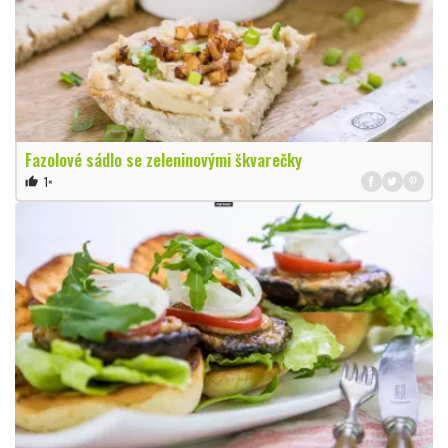
Fazolové sádlo se zeleninovými škvarečky
1×
thumb_up