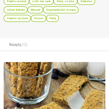
Právě v sezóně
Lchf, low carb
Víme, co jíme
Diabetes
Léčivé bylinky
Manuál
Vegetariánské recepty
Tradice na stole
Pečení
Párty
Recepty
(12)