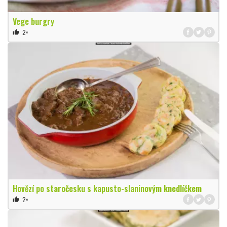
Vege burgry
2×
thumb_up
Hovězí po staročesku s kapusto-slaninovým knedlíčkem
2×
thumb_up