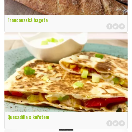
Francouzská bageta
Quesadilla s kuřetem