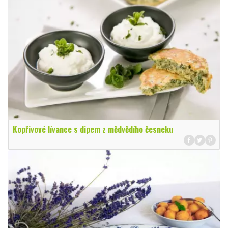
Kopřivové lívance s dipem z mědvědího česneku